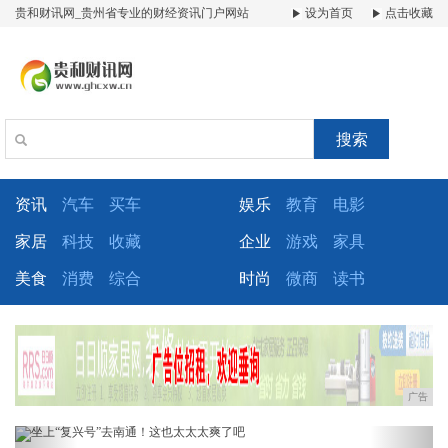
贵和财讯网_贵州省专业的财经资讯门户网站
设为首页
点击收藏
搜索
资讯
汽车
买车
娱乐
教育
电影
家居
科技
收藏
企业
游戏
家具
美食
消费
综合
时尚
微商
读书
广告
Previous
Next