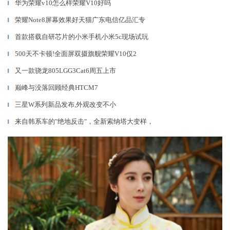
华为荣耀v10怎么样荣耀V10好吗
▎
荣耀Note8屏幕效果好天猫广东电信亿品汇专
▎
首款搭载自研芯片的小米手机小米5c现场试玩
▎
500天不卡顿!全面屏双摄旗舰荣耀V10仅2
▎
又一款骁龙805LGG3Cat6周五上市
▎
巅峰与没落回顾经典HTCM7
▎
三星W系列新品发布,外观改变不小
▎
来自韩系车的"绝地反击"，全新索纳塔大变样，
▎