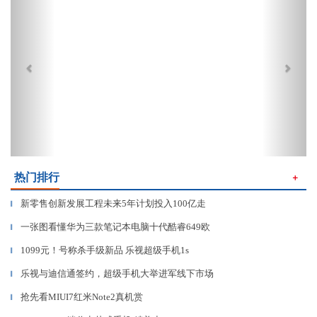
热门排行
＋
新零售创新发展工程未来5年计划投入100亿走
▎
一张图看懂华为三款笔记本电脑十代酷睿649欧
▎
1099元！号称杀手级新品 乐视超级手机1s
▎
乐视与迪信通签约，超级手机大举进军线下市场
▎
抢先看MIUI7红米Note2真机赏
▎