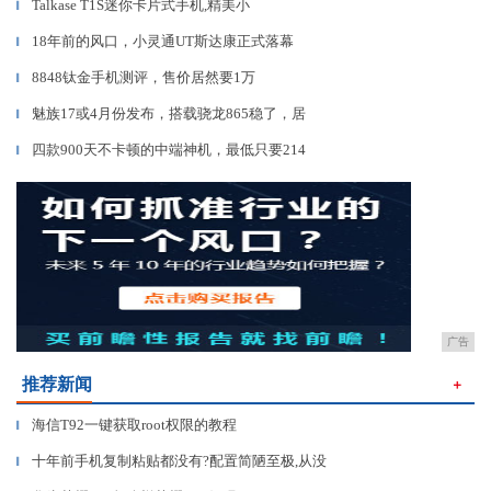
Talkase T1S迷你卡片式手机,精美小
▎
18年前的风口，小灵通UT斯达康正式落幕
▎
8848钛金手机测评，售价居然要1万
▎
魅族17或4月份发布，搭载骁龙865稳了，居
▎
四款900天不卡顿的中端神机，最低只要214
▎
广告
推荐新闻
＋
海信T92一键获取root权限的教程
▎
十年前手机复制粘贴都没有?配置简陋至极,从没
▎