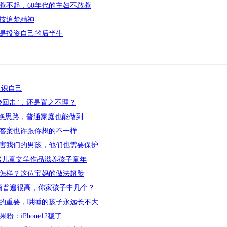
惹不起，60年代的主妇不敢惹
技追梦精神
是投资自己的后半生
认识自己
势回击"，还是置之不理？
转换思路，普通家庭也能做到
答案也许跟你想的不一样
害我们的男孩，他们也需要保护
秀儿童文学作品滋养孩子童年
怎样？这位宝妈的做法超赞
商普遍很高，你家孩子中几个？
的重要，哄睡的孩子永远长不大
粉：iPhone12稳了