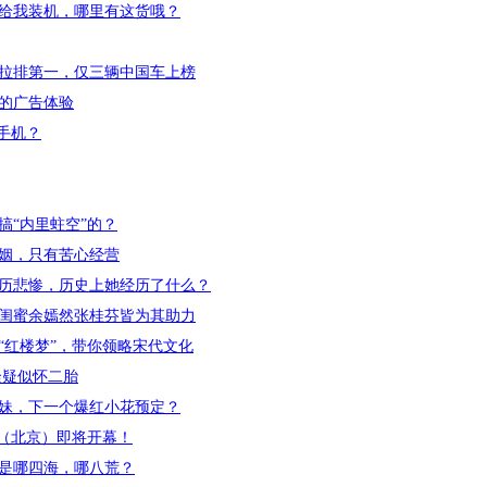
给我装机，哪里有这货哦？
斯拉排第一，仅三辆中国车上榜
新的广告体验
手机？
搞“内里蛀空”的？
姻，只有苦心经营
历悲惨，历史上她经历了什么？
闺蜜余嫣然张桂芬皆为其助力
“红楼梦”，带你领略宋代文化
隆疑似怀二胎
妹，下一个爆红小花预定？
周（北京）即将开幕！
是哪四海，哪八荒？