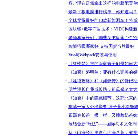
客户现在居然拿出这样的电脑配置单
最新平板电脑排行榜单，你知道吗？
全球卖得最好的10款新能源车！特
区块链+数字广告技术：VIDC构建
老师和家长们，哪些APP塞满了你的
智能猫眼哪家好 支持国货当然最好
Vue与Webpack安装与使用
《红楼梦》里的管家娘子们是如何大
《知否》盛明兰：哪有什么完美的婚
《延禧攻略》和《如懿传》的舒妃经
明兰漫长自我成长路，祖母盛老太太
《知否》中的隐藏细节，这部北宋的
陈赫一家人外出聚餐 张子萱小腹微
跟郑爽长得一模一样、又撞脸奶茶妹
展结合新“玩法”——国际马术文化
从《山海经》里盘点四海八荒，究竟