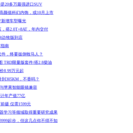
是20多万最强进口SUV
高颜值科幻内饰，或10月上市
EV新增车型曝光
搭2.0T+8AT，年内交付
大狗边牧版到店
车指南
禽套件，终要扳倒牧马人？
车图 TRD限量版套件/搭2.8柴油
价8.99万元起
升到305KM，不香吗？
是为了与苹果智能眼镜兼容
计年产值77亿
前摄 仅需1599元
器学习等领域取得重要研究成果
3999起步，但这几点你不得不知