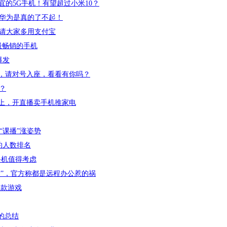
0便宜的5G手机！有望超过小米10？
华为是真的了不起！
请大家多用支付宝
9年最畅销的手机
爆发
"，请对号入座，看看有你吗？
？
线上，开直播卖手机推家电
“课播”涨姿势
约人数排名
手机值得考虑
地震”，官方称都是远程办公惹的祸
三款游戏
的总结