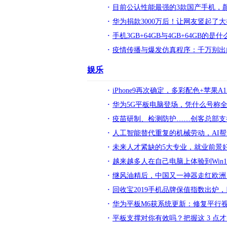
目前公认性能最强的3款国产手机，
华为捐款3000万后！让网友竖起了
手机3GB+64GB与4GB+64GB
疫情传播与爆发仿真程序：千万别出
娱乐
iPhone9再次确定，多彩配色+苹果A
华为5G平板电脑登场，凭什么号称
疫苗研制、检测防护……创客总部支
人工智能替代重复的机械劳动，AI
未来人才紧缺的5大专业，就业前景
越来越多人在自己电脑上体验到Win
继风油精后，中国又一神器走红欧洲
回收宝2019手机品牌保值指数出炉
华为平板M6获系统更新：修复平行视
平板支撑对你有效吗？把握这 3 点