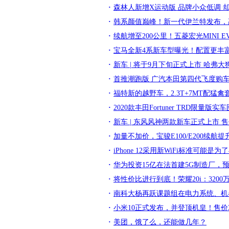
森林人新增X运动版 品牌小众低调 却
韩系颜值巅峰！新一代伊兰特发布，
续航增至200公里！五菱宏光MINI 
宝马全新4系新车型曝光！配置更丰富，
新车 | 将于9月下旬正式上市 哈弗
首推潮跑版 广汽本田第四代飞度购
福特新的越野车，2.3T+7MT配猛
2020款丰田Fortuner TRD限量版实
新车 | 东风风神两款新车正式上市 售
加量不加价，宝骏E100/E200续航提
iPhone 12采用新WiFi标准可能
华为投资15亿在法首建5G制造厂，预
将性价比进行到底！荣耀20i：3200万
南科大杨再跃课题组在电力系统、机
小米10正式发布，并登顶机皇！售价
美团，饿了么，还能做几年？