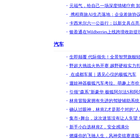
元福气，给自己一场深度情绪疗愈 
​ 携程商旅AI生态落地：企业差旅协
卡西米尔六一公益行：以新文具点亮
银盈通在Wildberries上线跨境收款
汽车
生即颠覆 代际领先！全景智慧旗舰轻
野超大挑战火热开赛 越野硬核实力
在成都车展｜遇见心仪的极狐汽车
遛娃神器极狐汽车考拉。萌趣上市价13.1
引领“森系”新豪华 极狐阿尔法S和
林肯冒险家拥有先进的驾驶辅助系统
确认过眼神，林肯Z才是那个对的“人
集市+舞台，这次迷笛没有让人失望
新手小白选林肯Z，安全感满分
燃爆你的飞驰人生，风神奕炫赛道版