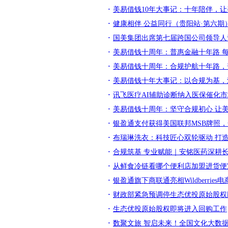
美易借钱10年大事记：十年陪伴，
健康相伴 公益同行（贵阳站·第六
国美集团出席第七届跨国公司领导人
美易借钱十周年：普惠金融十年路 
美易借钱十周年：合规护航十年路，
美易借钱十年大事记：以合规为基，
讯飞医疗AI辅助诊断纳入医保催化市
美易借钱十周年：坚守合规初心 让
银盈通支付获得美国联邦MSB牌照
布瑞琳洗衣：科技匠心双轮驱动 打
合规筑基 专业赋能｜安铭医药深耕
从鲜食冷链看哪个便利店加盟进货便
银盈通旗下商联通亮相Wildberrie
财政部紧急预调停生态优投原始股权
生态优投原始股权即将进入回购工作
数聚文旅 智启未来！全国文化大数