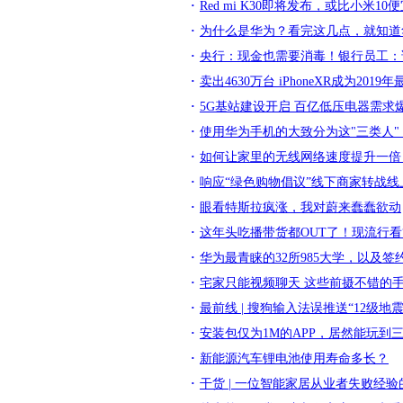
Red mi K30即将发布，或比小米1
为什么是华为？看完这几点，就知道
央行：现金也需要消毒！银行员工：
卖出4630万台 iPhoneXR成为201
5G基站建设开启 百亿低压电器需求
使用华为手机的大致分为这"三类人
如何让家里的无线网络速度提升一倍
响应“绿色购物倡议”线下商家转战
眼看特斯拉疯涨，我对蔚来蠢蠢欲动
这年头吃播带货都OUT了！现流行看
华为最青睐的32所985大学，以及签
宅家只能视频聊天 这些前摄不错的
最前线 | 搜狗输入法误推送“12级
安装包仅为1M的APP，居然能玩到
新能源汽车锂电池使用寿命多长？
干货 | 一位智能家居从业者失败经验