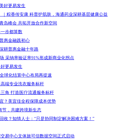
让美好更易发生
期）｜粽香传安康 科普护肌肤，海通药业深耕基层健康公益
青岛峰会 共拓开放合作新空间
每一步都算数
普惠金融践初心
深耕普惠金融十年路
场 采纳率验证率91%形成新商业化拐点
美好更易发生
，全球化结算中心布局再提速
造高端专业洗衣服务标杆
长三角 打造医疗流通服务标杆
宜？美宜佳全程保障成本优势
s电商节，共建跨境新生态
回收？知情人士：“只是协同制定解决困难方案！”
据交易中心文体旅可信数据空间正式启动