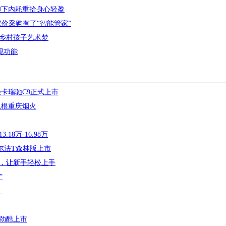
卸下内耗重拾身心轻盈
议价采购有了“智能管家”
乡村孩子艺术梦
提现功能
卡瑞驰C9正式上市
扎根重庆烟火
8万-16.98万
阿尔法T森林版上市
，让新手轻松上手
”
！
劲酷上市