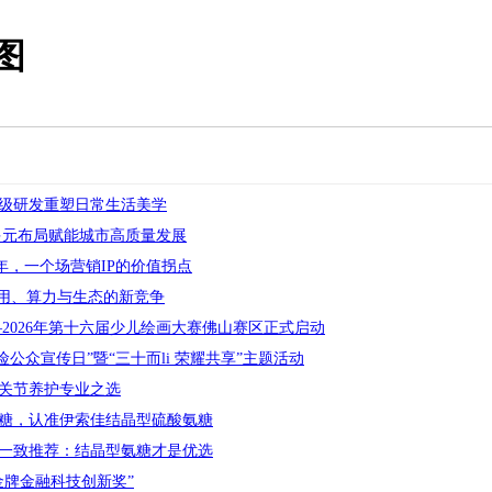
图
级研发重塑日常生活美学
多元布局赋能城市高质量发展
年，一个场营销IP的价值拐点
现应用、算力与生态的新竞争
2026年第十六届少儿绘画大赛佛山赛区正式启动
险公众宣传日”暨“三十而li 荣耀共享”主题活动
关节养护专业之选
氨糖，认准伊索佳结晶型硫酸氨糖
一致推荐：结晶型氨糖才是优选
金牌金融科技创新奖”