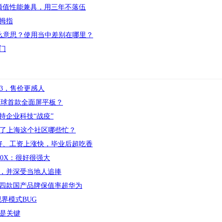
颜值性能兼具，用三年不落伍
大拇指
的是什么意思？使用当中差别在哪里？
门
13，售价更感人
全球首款全面屏平板？
持企业科技“战疫”
帮了上海这个社区哪些忙？
好、工资上涨快，毕业后超吃香
10X：很好很强大
，并深受当地人追捧
，四款国产品牌保值率超华为
界模式BUG
才是关键