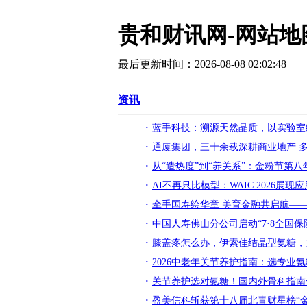
贵和财讯网-网站地
最后更新时间：2026-08-08 02:02:48
资讯
蓝手科技：溯源天然晶质，以实验室
通厦集团，三十余载深耕商业地产 
从“造热度”到“养关系”：金粉节第八
AI不再只比模型：WAIC 2026展
牵手国寿绘华章 美育金融共启航——
中国人寿佛山分公司启动“7·8全国保
膝盖疼怎么办，伊索佳结晶型氨糖，
2026中老年关节养护指南：选专业
关节养护选对氨糖！国内外骨科指南
盈美信科斩获第十八届北青财星榜“