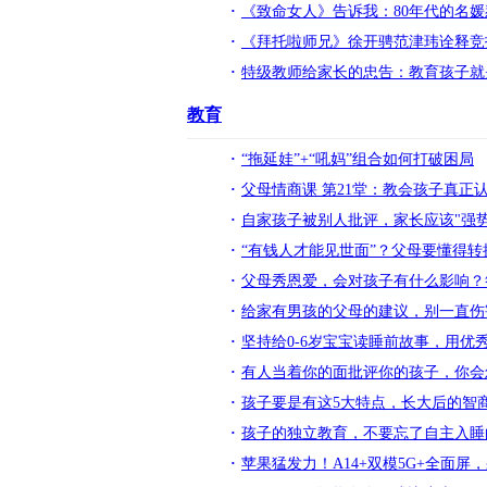
《致命女人》告诉我：80年代的名媛
《拜托啦师兄》徐开骋范津玮诠释竞
特级教师给家长的忠告：教育孩子就
教育
“拖延娃”+“吼妈”组合如何打破困局
父母情商课 第21堂：教会孩子真正
自家孩子被别人批评，家长应该"强
“有钱人才能见世面”？父母要懂得
父母秀恩爱，会对孩子有什么影响？
给家有男孩的父母的建议，别一直伤
坚持给0-6岁宝宝读睡前故事，用优
有人当着你的面批评你的孩子，你会
孩子要是有这5大特点，长大后的智
孩子的独立教育，不要忘了自主入睡
苹果猛发力！A14+双模5G+全面屏，果