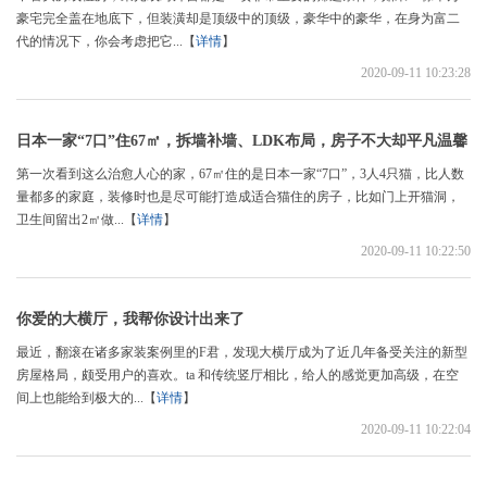
豪宅完全盖在地底下，但装潢却是顶级中的顶级，豪华中的豪华，在身为富二
代的情况下，你会考虑把它...【
详情
】
2020-09-11 10:23:28
日本一家“7口”住67㎡，拆墙补墙、LDK布局，房子不大却平凡温馨
第一次看到这么治愈人心的家，67㎡住的是日本一家“7口”，3人4只猫，比人数
量都多的家庭，装修时也是尽可能打造成适合猫住的房子，比如门上开猫洞，
卫生间留出2㎡做...【
详情
】
2020-09-11 10:22:50
你爱的大横厅，我帮你设计出来了
最近，翻滚在诸多家装案例里的F君，发现大横厅成为了近几年备受关注的新型
房屋格局，颇受用户的喜欢。ta 和传统竖厅相比，给人的感觉更加高级，在空
间上也能给到极大的...【
详情
】
2020-09-11 10:22:04