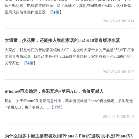
顶不贴瓷砖，电线管道露外面，除了马桶区，其他空间统统不砌墙，这样钢铁
直男式的装修操作也是没...【
详情
】
2020-09-11 10:18:14
大通量，少花费，还能接入智能家居的352 K10青春版净水器
大家好，我是你们的智能家居领路人CT，这次给大家带来的产品是352厨下式净
水器青春版K10。我自己本身作为352品牌的死忠粉，家里有着不少352的产品：
父母家使...【
详情
】
2020-09-11 10:16:33
iPhone9再次确定，多彩配色+苹果A13，售价更感人
现在，关于iPhone9又有新消息传来，基本情况就是iPhone9再次确定，多彩配色
+苹果A13，售价更感人。...【
详情
】
2020-04-10 08:31:08
为什么很多手游主播都喜欢用iPhone 8 Plus打游戏 而不是iPhoneXS