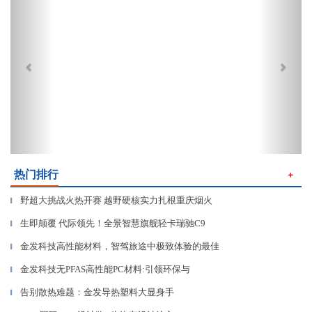
热门排行
＋
野超大挑战火热开赛 越野硬核实力扎根重庆烟火
▎
生即颠覆 代际领先！全景智慧旗舰轻卡瑞驰C9
▎
金发科技高性能材料，智驾旅途中极致体验的最佳
▎
金发科技无PFAS高性能PC材料:引领环保与
▎
告别散热难题：金发导热塑料大显身手
▎