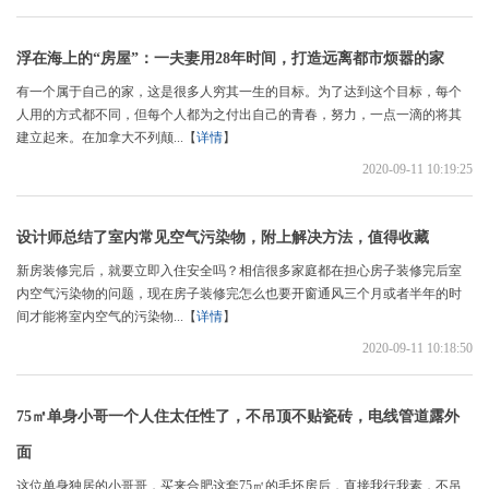
浮在海上的“房屋”：一夫妻用28年时间，打造远离都市烦嚣的家
有一个属于自己的家，这是很多人穷其一生的目标。为了达到这个目标，每个
人用的方式都不同，但每个人都为之付出自己的青春，努力，一点一滴的将其
建立起来。在加拿大不列颠...【
详情
】
2020-09-11 10:19:25
设计师总结了室内常见空气污染物，附上解决方法，值得收藏
新房装修完后，就要立即入住安全吗？相信很多家庭都在担心房子装修完后室
内空气污染物的问题，现在房子装修完怎么也要开窗通风三个月或者半年的时
间才能将室内空气的污染物...【
详情
】
2020-09-11 10:18:50
75㎡单身小哥一个人住太任性了，不吊顶不贴瓷砖，电线管道露外
面
这位单身独居的小哥哥，买来合肥这套75㎡的毛坯房后，直接我行我素，不吊