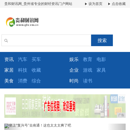
贵和财讯网_贵州省专业的财经资讯门户网站
设为首页
点击收藏
搜索
资讯
汽车
买车
娱乐
教育
电影
家居
科技
收藏
企业
游戏
家具
美食
消费
综合
时尚
读书
广告
Previous
Next