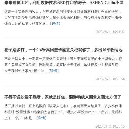
未来建筑工艺，利用数据技术和3D打印的房子 - ASHEN Cabin小屋
这是一个实验性的项目，旨在通过新的科技手段对建筑材料进行创新的研究，
目的在于对受甲虫侵蚀枯毁的大量树木资源的利用。当今有许多森林受甲虫侵
蚀而大片的枯萎，枯萎的树...【
详情
】
2020-09-11 10:21:32
柜子别多打，一个2.4米高回型卡座玄关柜就够了，多出10平收纳地
不论户型大小，一定要一定要做玄关设计！可对于面积有限的小户型来说，想
要玄关里放下玄关柜、换鞋凳等，简直比登天还难。这让很多业主都很头疼。
今天我就给大家支1招：学...【
详情
】
2020-09-11 10:20:58
不得不说沙发不靠墙，家就是好住，洄游动线来回拿东西太方便了
从开播以来就一直上热搜的《以家人之名》，在前两天大结局了，多少小伙伴
都直呼“没看过瘾！结束的太仓促了！”、“我的小哥没有cp？”、“所以，最后都
上了一个户口本是...【
详情
】
2020-09-11 10:20:15