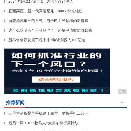
2024国际CMF设计奖 | 为汽车设计注入
▎
直面高压，新一代高温尼龙，800V 快充轻松
▎
新能源汽车三电系统、电子电工等领域的新选择
▎
为什么明明有个人收款码了，还要申请微信收款商
▎
新零售创新发展工程未来5年计划投入100亿走
▎
广告
推荐新闻
＋
三星首款折叠屏手机终于面世，平板手机二合一
▎
最后一周！Jeep牧马人x大疆冬季行摄计划
▎