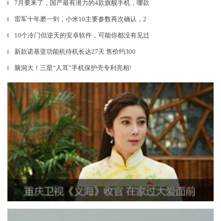
7月要来了，国产最有潜力的4款旗舰手机，哪款
▎
雷军十年磨一剑，小米10主要参数再次确认，2
▎
10个冷门但逆天的安卓软件，可能你都没有见过
▎
新款诺基亚功能机待机长达27天 售价约300
▎
脑洞大！三星“人耳”手机保护壳专利亮相!
▎