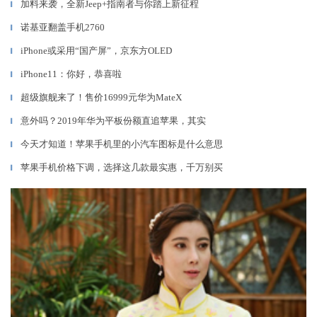
加料来袭，全新Jeep+指南者与你踏上新征程
▎
诺基亚翻盖手机2760
▎
iPhone或采用“国产屏”，京东方OLED
▎
iPhone11：你好，恭喜啦
▎
超级旗舰来了！售价16999元华为MateX
▎
意外吗？2019年华为平板份额直追苹果，其实
▎
今天才知道！苹果手机里的小汽车图标是什么意思
▎
苹果手机价格下调，选择这几款最实惠，千万别买
▎