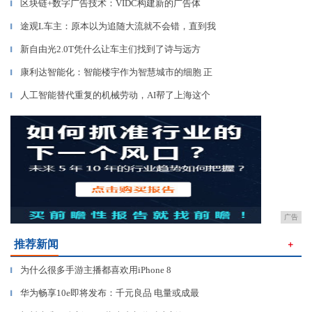
区块链+数字广告技术：VIDC构建新的广告体
▎
途观L车主：原本以为追随大流就不会错，直到我
▎
新自由光2.0T凭什么让车主们找到了诗与远方
▎
康利达智能化：智能楼宇作为智慧城市的细胞 正
▎
人工智能替代重复的机械劳动，AI帮了上海这个
▎
广告
推荐新闻
＋
为什么很多手游主播都喜欢用iPhone 8
▎
华为畅享10e即将发布：千元良品 电量或成最
▎