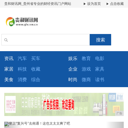
贵和财讯网_贵州省专业的财经资讯门户网站
设为首页
点击收藏
搜索
资讯
汽车
买车
娱乐
教育
电影
家居
科技
收藏
企业
游戏
家具
美食
消费
综合
时尚
微商
读书
广告
Previous
Next