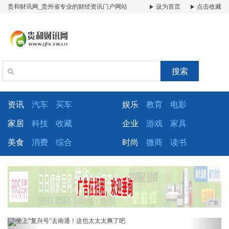
贵和财讯网_贵州省专业的财经资讯门户网站
设为首页
点击收藏
搜索
资讯
汽车
买车
娱乐
教育
电影
家居
科技
收藏
企业
游戏
家具
美食
消费
综合
时尚
微商
读书
广告
Previous
Next