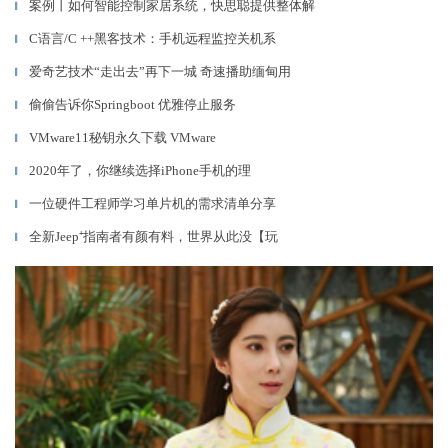
案例丨如何智能控制家居系统，快思聪提供整体解
▎
C语言/C ++黑客技术：手机远程监控关机系
▎
爱奇艺技术“走出去”再下一城 奇速播助缅甸用
▎
偷偷告诉你Springboot 优雅停止服务
▎
VMware11秘钥永久下载 VMware
▎
2020年了，你继续选择iPhone手机的理
▎
一位硬件工程师学习单片机的需求清单分享
▎
全新Jeep⁺指南者有颜有料，世界从此没【玩
▎