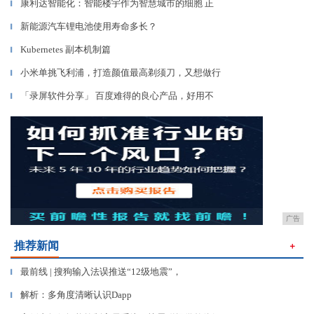
康利达智能化：智能楼宇作为智慧城市的细胞 正
▎
新能源汽车锂电池使用寿命多长？
▎
Kubernetes 副本机制篇
▎
小米单挑飞利浦，打造颜值最高剃须刀，又想做行
▎
「录屏软件分享」 百度难得的良心产品，好用不
▎
广告
推荐新闻
＋
最前线 | 搜狗输入法误推送“12级地震”，
▎
解析：多角度清晰认识Dapp
▎