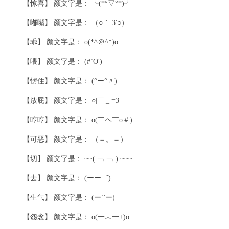
【惊喜】 颜文字是： ╰(*°▽°*)╯
【嘟嘴】 颜文字是： （○｀ 3′○）
【乖】 颜文字是： o(*^＠^*)o
【喂】 颜文字是： (#`O′)
【愣住】 颜文字是： (°ー°〃)
【放屁】 颜文字是： ○|￣|_ =3
【哼哼】 颜文字是： o(￣ヘ￣o＃)
【可恶】 颜文字是： （＝。＝）
【切】 颜文字是： ~~( ﹁ ﹁ ) ~~~
【去】 颜文字是： (ーー゛)
【生气】 颜文字是： (ー`′ー)
【怨念】 颜文字是： o(一︿一+)o