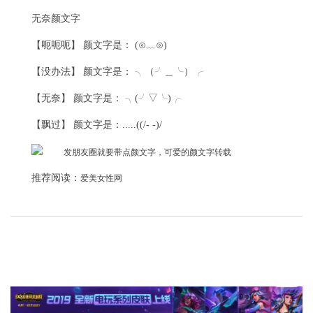
无奈颜文字
【呃呃呃】 颜文字是： (⊙﹏⊙)
【没办法】 颜文字是： ╮（╯＿╰）╭
【无奈】 颜文字是： ╮(╯▽╰)╭
【飘过】 颜文字是：.....((/- -)/
推荐阅读：
爱美女性网