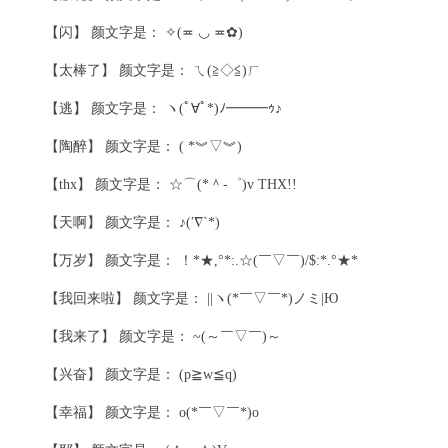
【闪】 颜文字是： ✧(≖ ◡ ≖✿)
【太棒了】 颜文字是： ㄟ(≧◇≦)ㄏ
【逃】 颜文字是： ヽ(ﾟ∀ﾟ*)ﾉ━━━ｩ♪
【陶醉】 颜文字是： ( *︾▽︾)
【thx】 颜文字是： ☆⌒(*＾-゜)v THX!!
【天啊】 颜文字是： ♪(′∇`*)
【万岁】 颜文字是： ！*★,°*:.☆(￣▽￣)/$:*.°★*
【我回来啦】 颜文字是： ||ヽ(*￣▽￣*)ノミ|Ю
【我来了】 颜文字是： ~(～￣▽￣)～
【兴奋】 颜文字是： (p≧w≦q)
【幸福】 颜文字是： o(*￣▽￣*)o