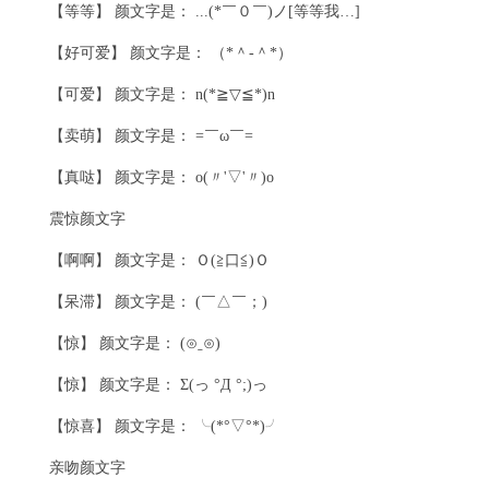
【等等】 颜文字是： ...(*￣０￣)ノ[等等我…]
【好可爱】 颜文字是： （*＾-＾*）
【可爱】 颜文字是： n(*≧▽≦*)n
【卖萌】 颜文字是： =￣ω￣=
【真哒】 颜文字是： o(〃'▽'〃)o
震惊颜文字
【啊啊】 颜文字是： Ｏ(≧口≦)Ｏ
【呆滞】 颜文字是： (￣△￣；)
【惊】 颜文字是： (⊙ˍ⊙)
【惊】 颜文字是： Σ(っ °Д °;)っ
【惊喜】 颜文字是： ╰(*°▽°*)╯
亲吻颜文字