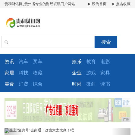
贵和财讯网_贵州省专业的财经资讯门户网站
设为首页
点击收藏
搜索
资讯
汽车
买车
娱乐
教育
电影
家居
科技
收藏
企业
游戏
家具
美食
消费
综合
时尚
微商
读书
广告
Previous
Next