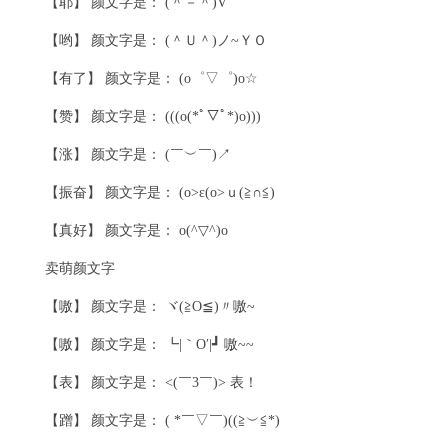
【耶】 颜文字是： (＾－＾)V
【哟】 颜文字是： (＾Ｕ＾)ノ~ＹＯ
【有了】 颜文字是： (o゜▽゜)o☆
【赞】 颜文字是： (((o(*ﾟ▽ﾟ*)o)))
【涨】 颜文字是： (￣︶￣)↗
【振奋】 颜文字是： (o>ε(o>ｕ(≧∩≦)
【真好】 颜文字是： o(^▽^)o
卖萌颜文字
【嗷】 颜文字是： ヾ(≧O≦)〃嗷~
【嗷】 颜文字是： ┗|｀O′|┛ 嗷~~
【表】 颜文字是： <(￣3￣)> 表！
【蹭】 颜文字是： ( *￣▽￣)((≧︶≦*)