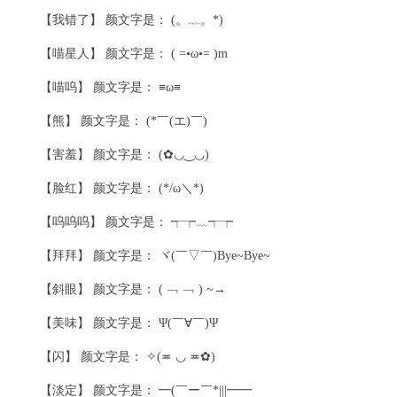
【我错了】 颜文字是： (。﹏。*)
【喵星人】 颜文字是： ( =•ω•= )m
【喵呜】 颜文字是： ≡ω≡
【熊】 颜文字是： (*￣(エ)￣)
【害羞】 颜文字是： (✿◡‿◡)
【脸红】 颜文字是： (*/ω＼*)
【呜呜呜】 颜文字是： ┭┮﹏┭┮
【拜拜】 颜文字是： ヾ(￣▽￣)Bye~Bye~
【斜眼】 颜文字是： ( ﹁ ﹁ ) ~→
【美味】 颜文字是： Ψ(￣∀￣)Ψ
【闪】 颜文字是： ✧(≖ ◡ ≖✿)
【淡定】 颜文字是： ━(￣ー￣*|||━━