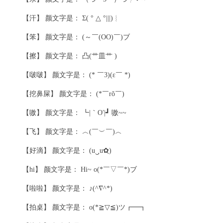
【汗】 颜文字是： Σ( ° △ °|||)︴
【笨】 颜文字是： (～￣(OO)￣)ブ
【擦】 颜文字是： 凸(艹皿艹 )
【啵啵】 颜文字是： (* ￣3)(ε￣ *)
【挖鼻屎】 颜文字是： (*￣rǒ￣)
【嗷】 颜文字是： ┗|｀O′|┛ 嗷~~
【飞】 颜文字是： ︿(￣︶￣)︿
【好滴】 颜文字是： (u‿ฺu✿ฺ)
【hi】 颜文字是： Hi~ o(*￣▽￣*)ブ
【啦啦】 颜文字是： ♪(^∇^*)
【拍桌】 颜文字是： o(*≧▽≦)ツ┏━┓