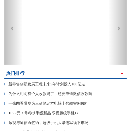
热门排行
＋
新零售创新发展工程未来5年计划投入100亿走
▎
为什么明明有个人收款码了，还要申请微信收款商
▎
一张图看懂华为三款笔记本电脑十代酷睿649欧
▎
1099元！号称杀手级新品 乐视超级手机1s
▎
乐视与迪信通签约，超级手机大举进军线下市场
▎