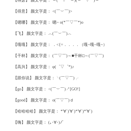
【得瑟】 颜文字是： ～(￣▽￣～)(～￣▽￣)～
【得意】 颜文字是： <(￣︶￣)>
【嗯哪】 颜文字是： 嗯~ o(*￣▽￣*)o
【飞】 颜文字是： ︿(￣︶￣)︿
【嘎嘎】 颜文字是： ．<{=．．．．（嘎~嘎~嘎~）
【干杯】 颜文字是： (￣▽￣)～■干杯□～(￣▽￣)
【高兴】 颜文字是： φ(゜▽゜*)♪
【跟你说】 颜文字是：╰(￣▽￣)╭
【go】 颜文字是： <(￣︶￣)↗[GO!]
【good】 颜文字是： o(￣▽￣)ｄ
【哈哈哈哈】 颜文字是： *′∀`)′∀`)*′∀`)*′∀`)
【嗨】 颜文字是： (｡･∀･)ﾉﾞ