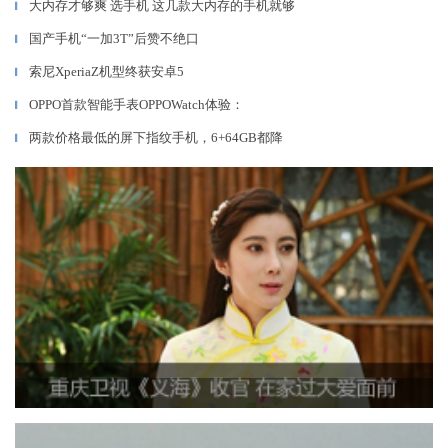
大内存才够爽 选手机 这几款大内存的手机就够
▎
国产手机“一加3T”后赞不绝口
▎
索尼XperiaZ机型终获安卓5
▎
OPPO首款智能手表OPPOWatch体验：
▎
两款价格最低的屏下指纹手机，6+64GB都降
▎