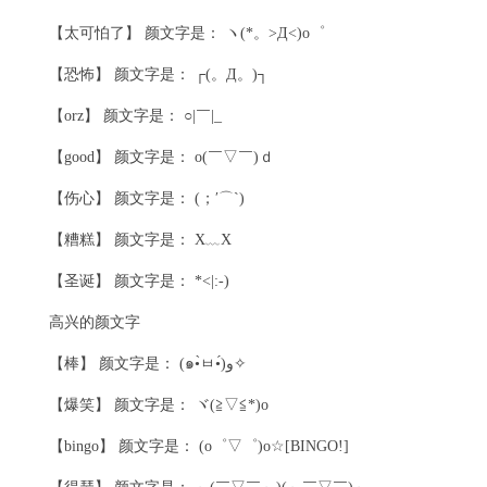
【太可怕了】 颜文字是： ヽ(*。>Д<)o゜
【恐怖】 颜文字是： ┌(。Д。)┐
【orz】 颜文字是： ○|￣|_
【good】 颜文字是： o(￣▽￣)ｄ
【伤心】 颜文字是： (；′⌒`)
【糟糕】 颜文字是： X﹏X
【圣诞】 颜文字是： *<|:-)
高兴的颜文字
【棒】 颜文字是： (๑•̀ㅂ•́)و✧
【爆笑】 颜文字是： ヾ(≧▽≦*)o
【bingo】 颜文字是： (o゜▽゜)o☆[BINGO!]