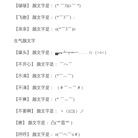
【啵啵】 颜文字是： (* ￣3)(ε￣ *)
【飞吻】 颜文字是： (*￣3￣)╭
【亲亲】 颜文字是： o(*￣3￣)o
生气颜文字
【爆头】 颜文字是： ▄︻┻┳═一…… ☆（>○<）
【不开心】 颜文字是： ￣へ￣
【不满】 颜文字是： (*￣︿￣)
【不满】 颜文字是： （＃￣～￣＃）
【不爽】 颜文字是： (* ￣︿￣)
【不要啊】 颜文字是： ヽ（≧□≦）ノ
【擦】 颜文字是： 凸(艹皿艹 )
【哼哼】 颜文字是： o(￣ヘ￣o＃)