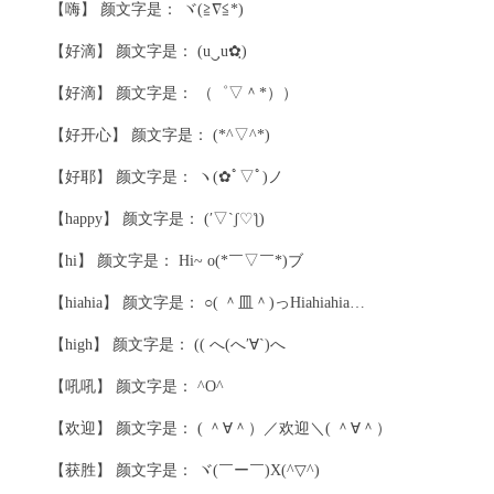
【嗨】 颜文字是： ヾ(≧∇≦*)ゝ
【好滴】 颜文字是： (u‿ฺu✿ฺ)
【好滴】 颜文字是： （゜▽＾*））
【好开心】 颜文字是： (*^▽^*)
【好耶】 颜文字是： ヽ(✿ﾟ▽ﾟ)ノ
【happy】 颜文字是： (′▽`ʃ♡ƪ)
【hi】 颜文字是： Hi~ o(*￣▽￣*)ブ
【hiahia】 颜文字是： ○( ＾皿＾)っHiahiahia…
【high】 颜文字是： (( へ(へ′∀`)へ
【吼吼】 颜文字是： ^O^
【欢迎】 颜文字是： ( ＾∀＾）／欢迎＼( ＾∀＾）
【获胜】 颜文字是： ヾ(￣ー￣)X(^▽^)ゞ