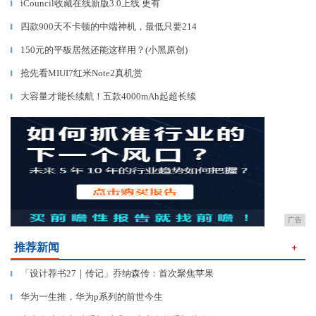
iCouncil收藏在线新版3.0上线 更有
▎
四款900天不卡顿的中端神机，最低只要214
▎
150元的平板居然还能这样用？(小黑原创)
▎
抢先看MIUI7红米Note2真机赏
▎
大容量才能长续航！五款4000mAh起超长续
▎
广告
推荐新闻
＋
「设计荐书27｜传记」乔纳森传：首次聚焦苹果
▎
华为一生推，华为p系列的前世今生
▎