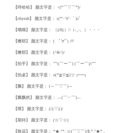
【咩哈哈】 颜文字是： <(*￣▽￣*)/
【ohyeah】 颜文字是： ε(*′･∀･｀)зﾞ
【哦哦】 颜文字是： （≧0≦）//（-_-。）・・・
【噢耶】 颜文字是： ( ﾟ∀ﾟ) ﾉ♡
【噢耶】 颜文字是： (^&^)/
【拍手】 颜文字是： ””\(￣ー￣) (￣ー￣)//””
【拍桌】 颜文字是： o(*≧▽≦)ツ┏━┓
【飘】 颜文字是： (～￣▽￣)～
【飘飘然】 颜文字是： ︿(￣︶￣)︿
【噗】 颜文字是： (/≧▽≦)/
【期待】 颜文字是： (☆▽☆)
【散花】 颜文字是： *★,°*:.☆(￣▽￣)/$:*.°★* 。