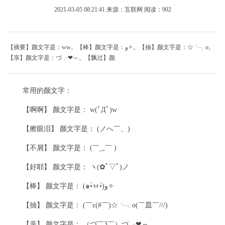
2021-03-05 08:21:41
来源：互联网
阅读：902
【摘要】颜文字是：ww。【棒】颜文字是：و✧。【抽】颜文字是：☆╰╮o。
【亲】颜文字是：づ╭❤～。【飘过】颜
常用的颜文字：
【啊啊】 颜文字是： w(ﾟДﾟ)w
【擦眼泪】 颜文字是： (ノへ￣、)
【不屑】 颜文字是： (￣_,￣ )
【好耶】 颜文字是： ヽ(✿ﾟ▽ﾟ)ノ
【棒】 颜文字是： (๑•̀ㅂ•́)و✧
【抽】 颜文字是： (￣ε(#￣)☆╰╮o(￣皿￣///)
【亲】 颜文字是： （づ￣3￣）づ╭❤～