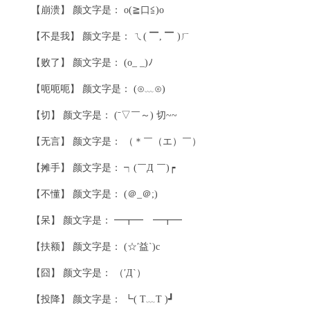
【崩溃】 颜文字是： o(≧口≦)o
【不是我】 颜文字是： ㄟ( ▔, ▔ )ㄏ
【败了】 颜文字是： (o_ _)ﾉ
【呃呃呃】 颜文字是： (⊙﹏⊙)
【切】 颜文字是： (ˉ▽￣～) 切~~
【无言】 颜文字是： （＊￣（エ）￣）
【摊手】 颜文字是： ┑(￣Д ￣)┍
【不懂】 颜文字是： (＠_＠;)
【呆】 颜文字是： ━┳━ ━┳━
【扶额】 颜文字是： (☆′益`)c
【囧】 颜文字是： （′Д`）
【投降】 颜文字是： ┗( T﹏T )┛