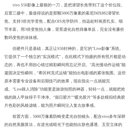
vivo S50影像上最狠的一刀，是把潜望长焦带到了这个价位段。
后置三摄中，最值得说的是那颗5000万像素的索尼IMX882潜望长
焦。支持3倍光学变焦，配合OIS光学防抖，拍远处时画质扎实、细
节丰富。用3倍变焦拍人像，背景虚化自然得像单反，完全没有廉价
数码变焦的涂抹感。
但硬件只是基础，真正让S50封神的，是它的“Live影像”系统。
它提供了一个独立的“实况模式”，在此模式下拍摄的所有照片都是动
态的，再也不用担心错过精彩瞬间而忘记开启。“高光慢动作运镜”能
凝固决定性瞬间，“希区柯克式运镜”能拍出电影感的紧张氛围。这些
原本需要专业设备和后期技巧的效果，现在指尖一点就能完
成。“Live路人消除”功能更是旅游拍照的神器，轻轻一点，就能把抢
镜的路人甲抹得干干净净。“假日胶片”“暖光胶片”等多款模拟经典胶
片色彩的风格滤镜，能为照片瞬间注入复古故事感。
前置方面，5000万像素防畸变柔光自拍镜头，配合vivo多年深耕
的自然美颜算法，在逆光或暗光下也能拍出肤色通透、五官立体的