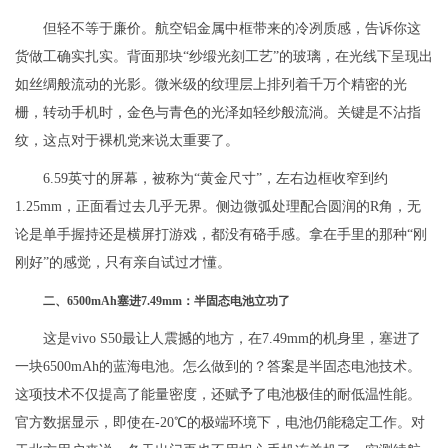
但轻不等于廉价。航空铝金属中框带来的冷冽质感，告诉你这
货做工确实扎实。背面那块“纱缎光刻工艺”的玻璃，在光线下呈现出
如丝绸般流动的光影。微米级的纹理层上排列着千万个精密的光
栅，转动手机时，金色与青色的光泽如轻纱般流淌。关键是不沾指
纹，这点对于裸机党来说太重要了。
6.59英寸的屏幕，被称为“黄金尺寸”，左右边框收窄到约
1.25mm，正面看过去几乎无界。侧边微弧处理配合圆润的R角，无
论是单手握持还是横屏打游戏，都没有硌手感。拿在手里的那种“刚
刚好”的感觉，只有亲自试过才懂。
二、6500mAh塞进7.49mm：半固态电池立功了
这是vivo S50最让人震撼的地方，在7.49mm的机身里，塞进了
一块6500mAh的蓝海电池。怎么做到的？答案是半固态电池技术。
这项技术不仅提高了能量密度，还赋予了电池极佳的耐低温性能。
官方数据显示，即使在-20℃的极端环境下，电池仍能稳定工作。对