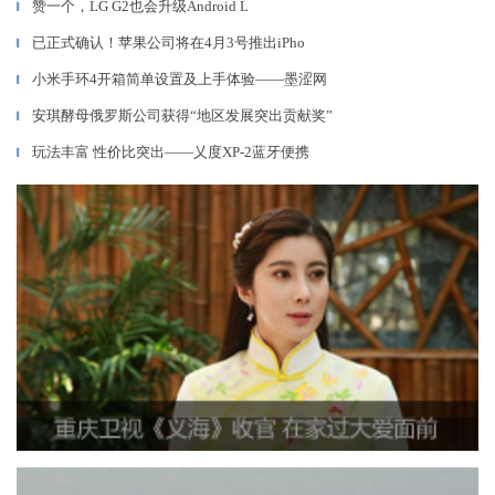
赞一个，LG G2也会升级Android L
▎
已正式确认！苹果公司将在4月3号推出iPho
▎
小米手环4开箱简单设置及上手体验——墨涩网
▎
安琪酵母俄罗斯公司获得“地区发展突出贡献奖”
▎
玩法丰富 性价比突出——乂度XP-2蓝牙便携
▎