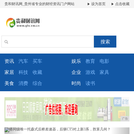
贵和财讯网_贵州省专业的财经资讯门户网站
设为首页
点击收藏
搜索
资讯
汽车
买车
娱乐
教育
电影
家居
科技
收藏
企业
游戏
家具
美食
消费
综合
时尚
读书
广告
Previous
Next