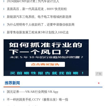
2024国际CMF设计奖 | 为汽车设计注入
▎
直面高压，新一代高温尼龙，800V 快充轻松
▎
新能源汽车三电系统、电子电工等领域的新选择
▎
为什么明明有个人收款码了，还要申请微信收款商
▎
新零售创新发展工程未来5年计划投入100亿走
▎
广告
推荐新闻
＋
国元证券——VR/AR行业周报:VR App
▎
不一样的国美手机 CCTV《极客出发》唯一指
▎