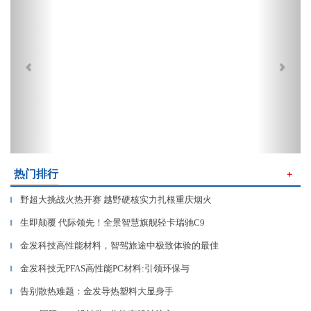
热门排行
＋
野超大挑战火热开赛 越野硬核实力扎根重庆烟火
▎
生即颠覆 代际领先！全景智慧旗舰轻卡瑞驰C9
▎
金发科技高性能材料，智驾旅途中极致体验的最佳
▎
金发科技无PFAS高性能PC材料:引领环保与
▎
告别散热难题：金发导热塑料大显身手
▎