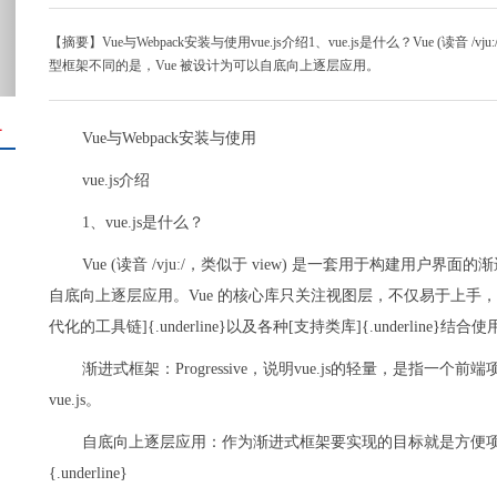
【摘要】Vue与Webpack安装与使用vue.js介绍1、vue.js是什么？​Vue (读
型框架不同的是，Vue 被设计为可以自底向上逐层应用。
＋
Vue与Webpack安装与使用
vue.js介绍
1、vue.js是什么？
​Vue (读音 /vjuː/，类似于 view) 是一套用于构建用
自底向上逐层应用。Vue 的核心库只关注视图层，不仅易于上手
代化的工具链]{.underline}以及各种[支持类库]{.underli
渐进式框架：Progressive，说明vue.js的轻量，是指一个
vue.js。
自底向上逐层应用：作为渐进式框架要实现的目标就是方便项目增量开发。参考：[
{.underline}