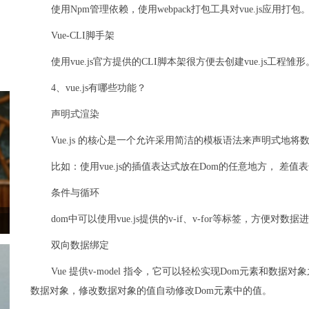
使用Npm管理依赖，使用webpack打包工具对vue.js应用
Vue-CLI脚手架
使用vue.js官方提供的CLI脚本架很方便去创建vue.js工程雏形
4、vue.js有哪些功能？
声明式渲染
​Vue.js 的核心是一个允许采用简洁的模板语法来声明式地将
​比如：使用vue.js的插值表达式放在Dom的任意地方， 差
条件与循环
​dom中可以使用vue.js提供的v-if、v-for等标签，方便对
双向数据绑定
​Vue 提供v-model 指令，它可以轻松实现Dom元素和
数据对象，修改数据对象的值自动修改Dom元素中的值。