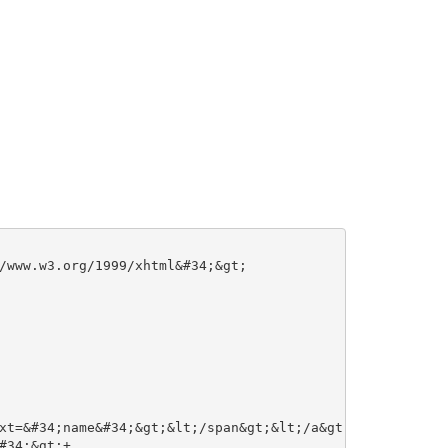
/www.w3.org/1999/xhtml&#34;&gt;
xt=&#34;name&#34;&gt;&lt;/span&gt;&lt;/a&gt;
#34;&gt;+