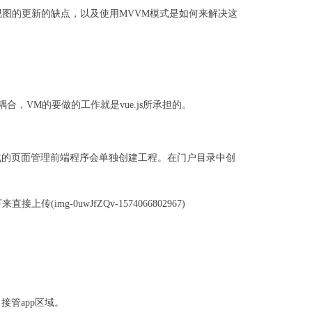
到视图的更新的缺点，以及使用MVVM模式是如何来解决这
型解耦合，VM的要做的工作就是vue.js所承担的。
正式的页面管理前端程序会单独创建工程。在门户目录中创
mg-0uwJfZQv-1574066802967)
，接管app区域。