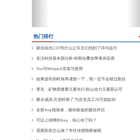
热门排行
新自由光2.0T凭什么让车主们找到了诗与远方
▎
安洁科技基本面分析-特斯拉叠加苹果供应商
▎
Vue与Webpack安装与使用
▎
如果选车的时候再谨慎一下，我一定不会错过新自
▎
青岛：矿物质微量元素先行∣吉山动力元素获认可
▎
聚水成涓 共克时艰 广汽菲克员工20万捐款回
▎
全新Jeep指南者，做你旅途的最佳伴侣
▎
可以上绿牌的Jeep，你心动了吗？
▎
居家防疫怎么做？华住传授独家秘籍
▎