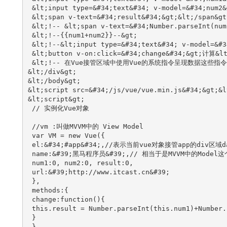
 &lt;input type=&#34;text&#34; v‐model=&#34;num2&
 &lt;span v‐text=&#34;result&#34;&gt;&lt;/span&gt
 &lt;!‐‐ &lt;span v‐text=&#34;Number.parseInt(num
 &lt;!‐‐{{num1+num2}}‐‐&gt;
 &lt;!‐‐&lt;input type=&#34;text&#34; v‐model=&#3
 &lt;button v‐on:click=&#34;change&#34;&gt;计算&lt
 &lt;!‐‐ 在Vue接管区域中使用Vue的系统指令呈现数据这些指令就
&lt;/div&gt;
&lt;/body&gt;
&lt;script src=&#34;/js/vue/vue.min.js&#34;&gt;&l
&lt;script&gt;
 // 实例化Vue对象
 //vm :叫做MVVM中的 View Model
 var VM = new Vue({
 el:&#34;#app&#34;,//表示当前vue对象接管app的div区域d
 name:&#39;黑马程序员&#39;,// 相当于是MVVM中的Model
 num1:0, num2:0, result:0,
 url:&#39;http://www.itcast.cn&#39;
 },
 methods:{
 change:function(){
 this.result = Number.parseInt(this.num1)+Number.
 }
 }