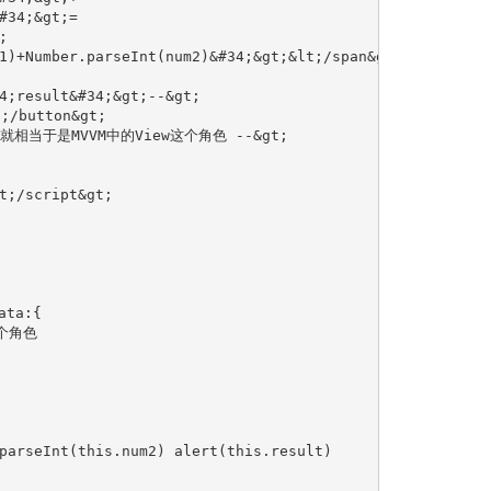
#34;&gt;=
;
1)+Number.parseInt(num2)&#34;&gt;&lt;/span&gt;‐‐&gt;
4;result&#34;&gt;‐‐&gt;
;/button&gt;
相当于是MVVM中的View这个角色 ‐‐&gt;
t;/script&gt;
ata:{
这个角色
parseInt(this.num2) alert(this.result)