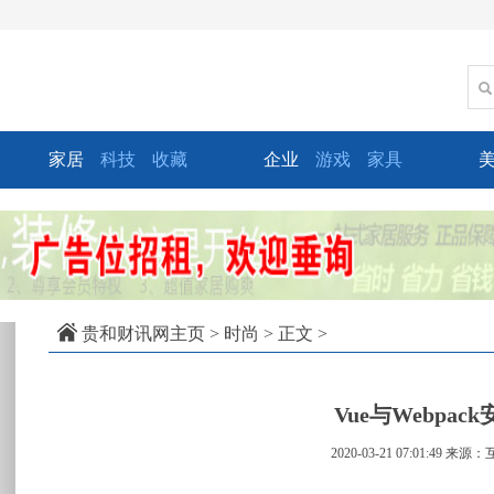
家居
科技
收藏
企业
游戏
家具
xt
贵和财讯网主页
>
时尚
> 正文 >
Vue与Webpac
2020-03-21 07:01:49
来源：