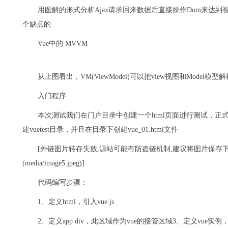
用图解的形式分析Ajax请求回来数据后直接操作Dom来达
个缺点的
Vue中的 MVVM
从上图看出，VM(ViewModel)可以把view视图和Model模
入门程序
本次测试我们在门户目录中创建一个html页面进行测试，
建vuetest目录，并且在目录下创建vue_01.html文件
[外链图片转存失败,源站可能有防盗链机制,建议将图片保存下来直接上传(i
(media/image5.jpeg)]
代码编写步骤：
1、定义html，引入vue.js
2、定义app div，此区域作为vue的接管区域3、定义vue实例