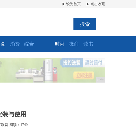
设为首页
点击收藏
搜索
美食
消费
综合
时尚
微商
读书
广告
k安装与使用
互联网
阅读：1740