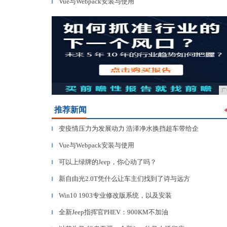
Vue与Webpack安装与使用
▎
广
推荐新闻
变疫情压力为发展动力 浩泽净水换挡超车带给企
▎
Vue与Webpack安装与使用
▎
可以上绿牌的Jeep，你心动了吗？
▎
新自由光2.0T凭什么让车主们找到了诗与远方
▎
Win10 1903专业修改版系统，以及安装
▎
全新Jeep指挥官PHEV：900KM不加油
▎