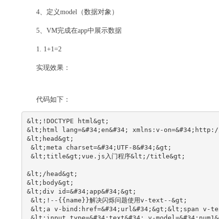
4、定义model（数据对象）
5、VM完成在app中展示数据
1. 1+1=2
实现效果：
代码如下：
&lt;!DOCTYPE html&gt;
&lt;html lang=&#34;en&#34; xmlns:v‐on=&#34;http:/
&lt;head&gt;
 &lt;meta charset=&#34;UTF‐8&#34;&gt;
 &lt;title&gt;vue.js入门程序&lt;/title&gt;
&lt;/head&gt;
&lt;body&gt;
&lt;div id=&#34;app&#34;&gt;
 &lt;!‐‐{{name}}解决闪烁问题使用v‐text‐‐&gt;
 &lt;a v‐bind:href=&#34;url&#34;&gt;&lt;span v‐te
 &lt;input type=&#34;text&#34; v‐model=&#34;num1&