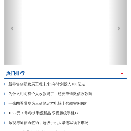
热门排行
＋
新零售创新发展工程未来5年计划投入100亿走
▎
为什么明明有个人收款码了，还要申请微信收款商
▎
一张图看懂华为三款笔记本电脑十代酷睿649欧
▎
1099元！号称杀手级新品 乐视超级手机1s
▎
乐视与迪信通签约，超级手机大举进军线下市场
▎