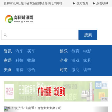
贵和财讯网_贵州省专业的财经资讯门户网站
设为首页
点击收藏
搜索
资讯
汽车
买车
娱乐
教育
电影
家居
科技
收藏
企业
游戏
家具
美食
消费
综合
时尚
微商
读书
广告
Previous
Next