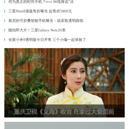
何为真正的时尚手机？ivvi S6现身说“法
▎
三星Note8港版售价曝光:起售价5800元
▎
索尼的可折叠智能手机曝光：或采取透明路线
▎
随拍即大片！三星Galaxy Note20系
▎
全新小米9透明版今日开售 三个小编一起体验了
▎