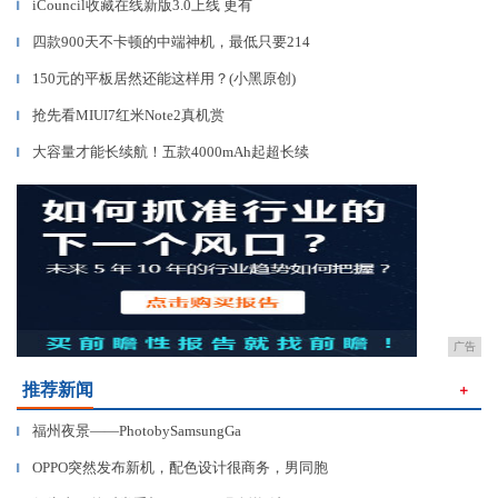
iCouncil收藏在线新版3.0上线 更有
▎
四款900天不卡顿的中端神机，最低只要214
▎
150元的平板居然还能这样用？(小黑原创)
▎
抢先看MIUI7红米Note2真机赏
▎
大容量才能长续航！五款4000mAh起超长续
▎
广告
推荐新闻
＋
福州夜景——PhotobySamsungGa
▎
OPPO突然发布新机，配色设计很商务，男同胞
▎