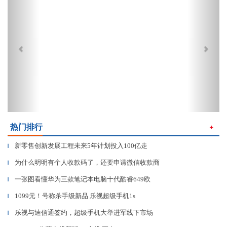
热门排行
＋
新零售创新发展工程未来5年计划投入100亿走
▎
为什么明明有个人收款码了，还要申请微信收款商
▎
一张图看懂华为三款笔记本电脑十代酷睿649欧
▎
1099元！号称杀手级新品 乐视超级手机1s
▎
乐视与迪信通签约，超级手机大举进军线下市场
▎