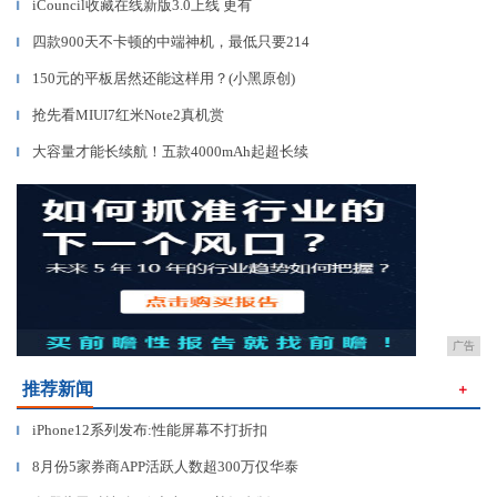
iCouncil收藏在线新版3.0上线 更有
▎
四款900天不卡顿的中端神机，最低只要214
▎
150元的平板居然还能这样用？(小黑原创)
▎
抢先看MIUI7红米Note2真机赏
▎
大容量才能长续航！五款4000mAh起超长续
▎
广告
推荐新闻
＋
iPhone12系列发布:性能屏幕不打折扣
▎
8月份5家券商APP活跃人数超300万仅华泰
▎