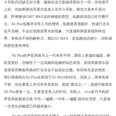
大耳机仍旧缺乏好方案，魅族在这方面做得更给力一些，但也谈不
上好。但如果驱动耳塞式或者入耳式小耳机，驱动力基本不是问
题，即便驱动GR07 MKII这样难推的类型，低频表现也已经可圈可
点。X6 Plus低频并没有人为的增强，低频速度感较好，快速打击乐
也不含糊，不会出现拖泥带水的现象，力度感和厚度表现同样优
秀，有相当不错的解析力。相比X5 MAX，其低频动态稍小，但听感
则更软更有弹性。
X6 Plus的声音风格与上一代有所不同，调音上更偏软偏柔，耐
听度更好，但牺牲了一点高频和低频的动态表现，表现弹拨类乐器
或者某些舞曲风格的打击乐会不如老款过瘾。有得有失是必然的，
我们很难得出X6 Plus全面优于X5 MAX的结论，实际上，两者各有
千秋，综合素质上并没有本质差别，都是“最佳之一”，老烧可能喜欢
X6 Plus更多一点，主要是音色上的区别。实际上，vivo多代手机的
声音风格都是沿着 中性-->偏暖-->中性-->偏暖 路径在演变，只是每
一次变化的幅度已经越来越小。