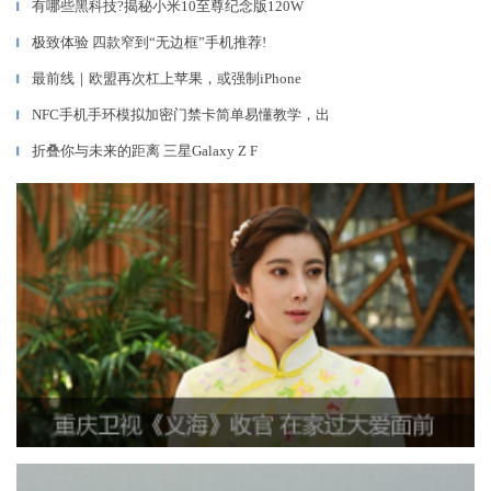
有哪些黑科技?揭秘小米10至尊纪念版120W
▎
极致体验 四款窄到“无边框”手机推荐!
▎
最前线｜欧盟再次杠上苹果，或强制iPhone
▎
NFC手机手环模拟加密门禁卡简单易懂教学，出
▎
折叠你与未来的距离 三星Galaxy Z F
▎