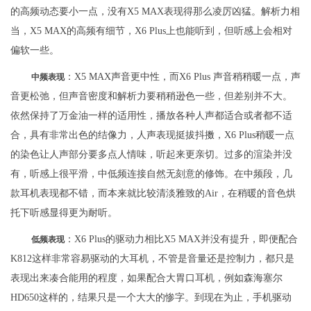
的高频动态要小一点，没有X5 MAX表现得那么凌厉凶猛。解析力相
当，X5 MAX的高频有细节，X6 Plus上也能听到，但听感上会相对
偏软一些。
：X5 MAX声音更中性，而X6 Plus 声音稍稍暖一点，声
中频表现
音更松弛，但声音密度和解析力要稍稍逊色一些，但差别并不大。
依然保持了万金油一样的适用性，播放各种人声都适合或者都不适
合，具有非常出色的结像力，人声表现挺拔抖擞，X6 Plus稍暖一点
的染色让人声部分要多点人情味，听起来更亲切。过多的渲染并没
有，听感上很平滑，中低频连接自然无刻意的修饰。在中频段，几
款耳机表现都不错，而本来就比较清淡雅致的Air，在稍暖的音色烘
托下听感显得更为耐听。
：X6 Plus的驱动力相比X5 MAX并没有提升，即便配合
低频表现
K812这样非常容易驱动的大耳机，不管是音量还是控制力，都只是
表现出来凑合能用的程度，如果配合大胃口耳机，例如森海塞尔
HD650这样的，结果只是一个大大的惨字。到现在为止，手机驱动