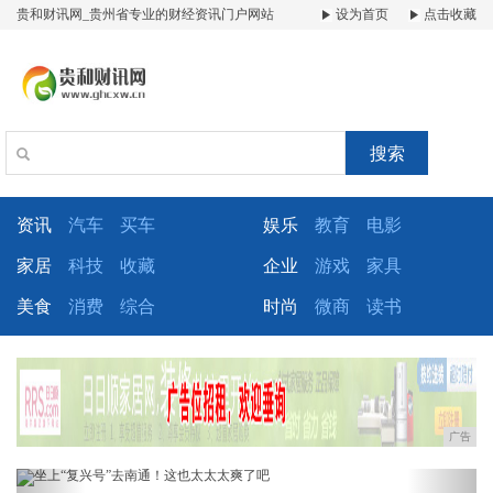
贵和财讯网_贵州省专业的财经资讯门户网站
设为首页
点击收藏
搜索
资讯
汽车
买车
娱乐
教育
电影
家居
科技
收藏
企业
游戏
家具
美食
消费
综合
时尚
微商
读书
广告
Previous
Next