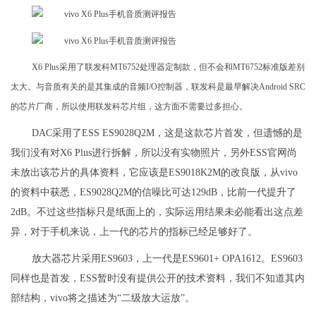
X6 Plus采用了联发科MT6752处理器定制款，但不会和MT6752标准版差别
太大。与音质有关的是其集成的音频I/O控制器，联发科是最早解决Android SRC
的芯片厂商，所以使用联发科芯片组，这方面不需要过多担心。
DAC采用了ESS ES9028Q2M，这是这款芯片首发，但遗憾的是
我们没有对X6 Plus进行拆解，所以没有实物照片，另外ESS官网尚
未放出该芯片的具体资料，它应该是ES9018K2M的改良版，从vivo
的资料中获悉，ES9028Q2M的信噪比可达129dB，比前一代提升了
2dB。不过这些指标只是纸面上的，实际运用结果未必能看出这点差
异，对于手机来说，上一代的芯片的指标已经足够好了。
放大器芯片采用ES9603，上一代是ES9601+ OPA1612。ES9603
同样也是首发，ESS暂时没有提供公开的技术资料，我们不知道其内
部结构，vivo将之描述为“二级放大运放”。