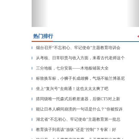
热门排行
烟台召开“不忘初心、牢记使命”主题教育培训会
▎
从考核、日常职责与收入方面，来看古代老师这个
▎
三分地板，七分安装——木地板铺装大全
▎
标致换车标，小狮子长成雄狮，气场不输兰博基尼
▎
坐上“复兴号”去南通！这也太太太爽了吧
▎
搭同级唯一托森式后桥差速器，后驱CT5对上新
▎
能让日本人瞬间崩溃的一句话是什么？“你被投诉
▎
湖北省“不忘初心、牢记使命”主题教育第一批总
▎
教育孩子到底该“放纵”还是“控制”？专家：好
▎