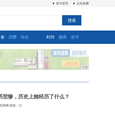
设为首页
点击收藏
搜索
美食
消费
综合
时尚
微商
读书
广告
历悲惨，历史上她经历了什么？
互联网
阅读：22