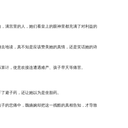
典，满宫里的人，她们看皇上的眼神里都充满了对利益的
倒去地读，真不知是应该赞美她的真情，还是笑话她的诗
再算计，使意欢接连遭遇难产、孩子早夭等痛苦。
下了避子药，还让她以为是坐胎药。
孩子的悲痛中，魏嬿婉却把这一残酷的真相告知，才导致