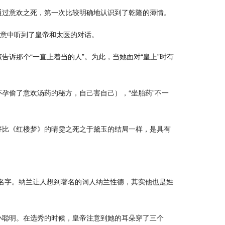
通过意欢之死，第一次比较明确地认识到了乾隆的薄情。
无意中听到了皇帝和太医的对话。
诉那个“一直上着当的人”。为此，当她面对“皇上”时有
孕偷了意欢汤药的秘方，自己害自己），“坐胎药”不一
好比《红楼梦》的晴雯之死之于黛玉的结局一样，是具有
名字。纳兰让人想到著名的词人纳兰性德，其实他也是姓
小聪明。在选秀的时候，皇帝注意到她的耳朵穿了三个