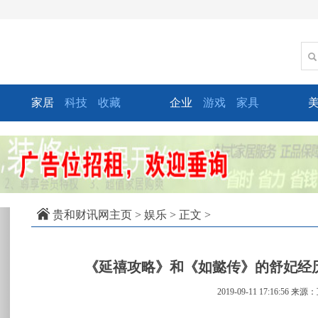
家居
科技
收藏
企业
游戏
家具
xt
贵和财讯网主页
>
娱乐
> 正文 >
《延禧攻略》和《如懿传》的舒妃经
2019-09-11 17:16:56
来源：