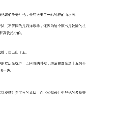
与妃嫔们争奇斗艳，最终送出了一幅纯粹的山水画。
夸奖（不仅因为是西洋乐器，还因为这个演出是乾隆的祖
雪替高贵妃办的。
成拙，自己出了丑。
好朋友庆嫔抚养十五阿哥的时候，继后在舒嫔送十五阿哥
璎珞一边。
《红楼梦》贾宝玉的原型，而《如懿传》中舒妃的多愁善