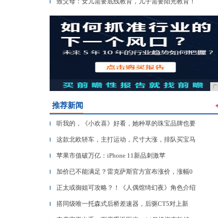
致父母：女儿需要底线教育，儿子需要阳光教育！
▎
广
推荐新闻
听我的，《小欢喜》好看，她种草的珠宝品牌也要
▎
这款北欧轿车，主打运动，尺寸大涨，排队买宝马
▎
苹果市值破万亿：iPhone 11新品刺激苹
▎
加价已不能满足？雷克萨斯官方宣布涨价，涨幅0
▎
正太或御姐可攻略？！《人偶馆绮幻夜》角色介绍
▎
搭同级唯一托森式后桥差速器，后驱CT5对上新
▎