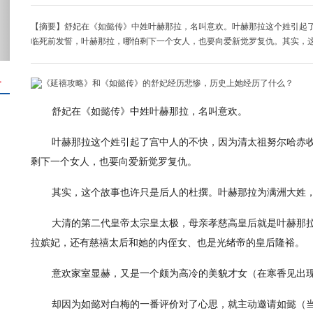
【摘要】舒妃在《如懿传》中姓叶赫那拉，名叫意欢。叶赫那拉这个姓引起
临死前发誓，叶赫那拉，哪怕剩下一个女人，也要向爱新觉罗复仇。其实，
＋
舒妃在《如懿传》中姓叶赫那拉，名叫意欢。
叶赫那拉这个姓引起了宫中人的不快，因为清太祖努尔哈赤
剩下一个女人，也要向爱新觉罗复仇。
其实，这个故事也许只是后人的杜撰。叶赫那拉为满洲大姓
大清的第二代皇帝太宗皇太极，母亲孝慈高皇后就是叶赫那
拉嫔妃，还有慈禧太后和她的内侄女、也是光绪帝的皇后隆裕。
意欢家室显赫，又是一个颇为高冷的美貌才女（在寒香见出
却因为如懿对白梅的一番评价对了心思，就主动邀请如懿（