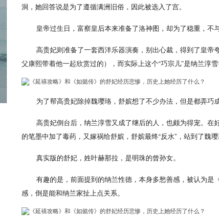
洞，她回答说是为了遵循满洲旧俗，因此被选入了宫。
皇帝过生日，富察皇后本来准备了洛神图，却为了稳重，不
高贵妃则准备了一套西洋乐器演奏，别出心裁，得到了皇帝
父康熙带着他一起欣赏过的），而实际上这个“巧宗儿”是纳兰淳
为了帮高贵妃除掉魏璎珞，舒嫔想了不少办法，但是都弄巧
高贵妃倒台后，纳兰淳雪又成了继后的人，也颇为得宠。在
的笔墨中加了毒药，又嫁祸给舒嫔，舒嫔最终“反水”，站到了魏
真实版的舒妃，姓叶赫那拉，是明珠的曾孙女。
有趣的是，前面提到的纳兰性德，本身多愁善感，被认为是
感，倒是能和纳兰家扯上点关系。