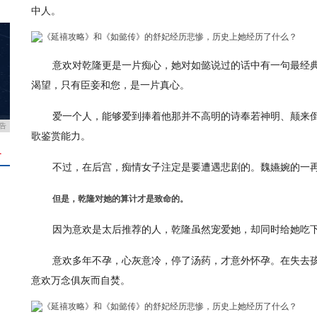
中人。
意欢对乾隆更是一片痴心，她对如懿说过的话中有一句最经
渴望，只有臣妾和您，是一片真心。
爱一个人，能够爱到捧着他那并不高明的诗奉若神明、颠来
告
歌鉴赏能力。
＋
不过，在后宫，痴情女子注定是要遭遇悲剧的。魏嬿婉的一
但是，乾隆对她的算计才是致命的。
因为意欢是太后推荐的人，乾隆虽然宠爱她，却同时给她吃
意欢多年不孕，心灰意冷，停了汤药，才意外怀孕。在失去
意欢万念俱灰而自焚。