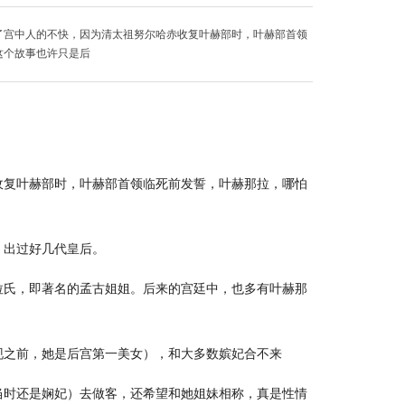
了宫中人的不快，因为清太祖努尔哈赤收复叶赫部时，叶赫部首领
这个故事也许只是后
收复叶赫部时，叶赫部首领临死前发誓，叶赫那拉，哪怕
，出过好几代皇后。
拉氏，即著名的孟古姐姐。后来的宫廷中，也多有叶赫那
现之前，她是后宫第一美女），和大多数嫔妃合不来
当时还是娴妃）去做客，还希望和她姐妹相称，真是性情