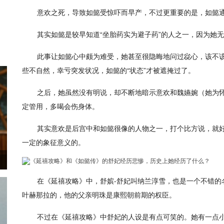
意欢之死，导致如懿受惊吓而早产，不过更重要的是，如懿
其实如懿是较早知道“坐胎药实为避子药”的人之一，因为她
此事让如懿心中颇为难受，她甚至很隐晦地问过惢心，该不该告
些不自然，幸亏突发状况，如懿的“状态”才被遮掩过了。
之后，她虽然没有明说，却不断地暗示意欢和魏嬿婉（她为怀
定管用，多喝会伤身体。
其实意欢是后宫中和如懿很像的人物之一，打个比方说，就
一定的象征意义的。
在《延禧攻略》中，舒嫔-舒妃叫纳兰淳雪，也是一个不错的
叶赫那拉的，他的父亲明珠是康熙朝前期的权臣。
不过在《延禧攻略》中舒妃的人设是有点可笑的。她有一点