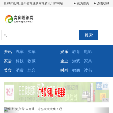
贵和财讯网_贵州省专业的财经资讯门户网站
设为首页
点击收藏
搜索
资讯
汽车
买车
娱乐
教育
电影
家居
科技
收藏
企业
游戏
家具
美食
消费
综合
时尚
微商
读书
广告
Previous
Next