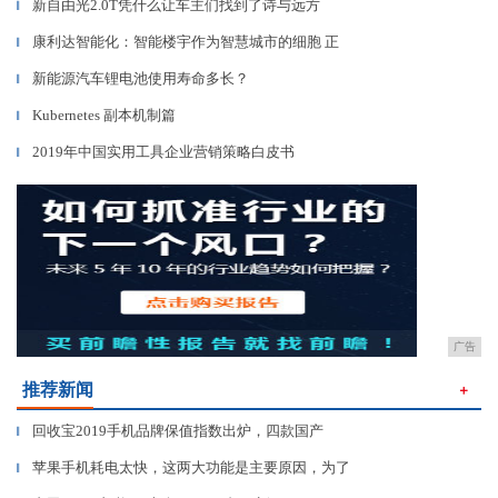
新自由光2.0T凭什么让车主们找到了诗与远方
▎
康利达智能化：智能楼宇作为智慧城市的细胞 正
▎
新能源汽车锂电池使用寿命多长？
▎
Kubernetes 副本机制篇
▎
2019年中国实用工具企业营销策略白皮书
▎
广告
推荐新闻
＋
回收宝2019手机品牌保值指数出炉，四款国产
▎
苹果手机耗电太快，这两大功能是主要原因，为了
▎