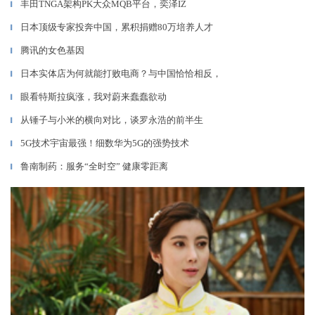
丰田TNGA架构PK大众MQB平台，奕泽IZ
▎
日本顶级专家投奔中国，累积捐赠80万培养人才
▎
腾讯的女色基因
▎
日本实体店为何就能打败电商？与中国恰恰相反，
▎
眼看特斯拉疯涨，我对蔚来蠢蠢欲动
▎
从锤子与小米的横向对比，谈罗永浩的前半生
▎
5G技术宇宙最强！细数华为5G的强势技术
▎
鲁南制药：服务“全时空” 健康零距离
▎