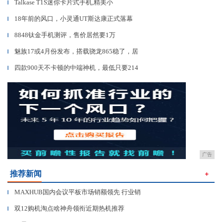
Talkase T1S迷你卡片式手机,精美小
▎
18年前的风口，小灵通UT斯达康正式落幕
▎
8848钛金手机测评，售价居然要1万
▎
魅族17或4月份发布，搭载骁龙865稳了，居
▎
四款900天不卡顿的中端神机，最低只要214
▎
广告
推荐新闻
＋
MAXHUB国内会议平板市场销额领先 行业销
▎
双12购机淘点啥神舟领衔近期热机推荐
▎