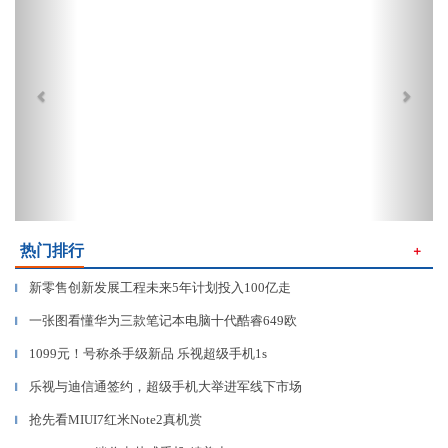
热门排行
＋
新零售创新发展工程未来5年计划投入100亿走
▎
一张图看懂华为三款笔记本电脑十代酷睿649欧
▎
1099元！号称杀手级新品 乐视超级手机1s
▎
乐视与迪信通签约，超级手机大举进军线下市场
▎
抢先看MIUI7红米Note2真机赏
▎