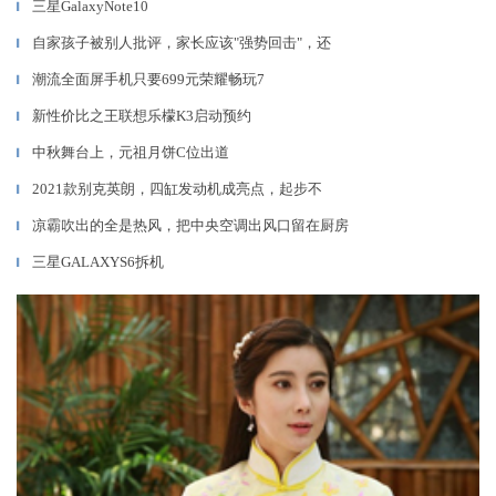
三星GalaxyNote10
▎
自家孩子被别人批评，家长应该"强势回击"，还
▎
潮流全面屏手机只要699元荣耀畅玩7
▎
新性价比之王联想乐檬K3启动预约
▎
中秋舞台上，元祖月饼C位出道
▎
2021款别克英朗，四缸发动机成亮点，起步不
▎
凉霸吹出的全是热风，把中央空调出风口留在厨房
▎
三星GALAXYS6拆机
▎