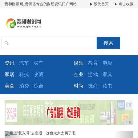
贵和财讯网_贵州省专业的财经资讯门户网站
设为首页
点击收藏
搜索
资讯
汽车
买车
娱乐
教育
电影
家居
科技
收藏
企业
游戏
家具
美食
消费
综合
时尚
微商
读书
广告
Previous
Next