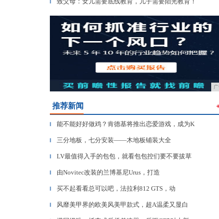
致父母：女儿需要底线教育，儿子需要阳光教育！
▎
广
推荐新闻
能不能好好做鸡？肯德基将推出恋爱游戏，成为K
▎
三分地板，七分安装——木地板铺装大全
▎
LV最值得入手的包包，就看包包控们要不要拔草
▎
由Novitec改装的兰博基尼Urus，打造
▎
买不起看看总可以吧，法拉利812 GTS，动
▎
风靡美甲界的欧美风美甲款式，超A温柔又显白
▎