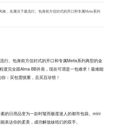
包复古的包型有些中性风格，实属当下最流行。包身前方信封式的开口和专属Metis系列
当下最流行。包身前方信封式的开口和专属Metis系列典型的金
欢迎程度完全跟Alma BB并肩，现在可谓是一包难求！最难能
的你：买包需慎重，且买且珍惜！
将一件朴素的日用品变为一款时髦而极度迷人的都市包袋。mini
还能表达你的柔美，成功解放妹纸们的双手。