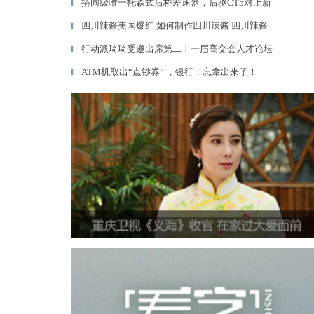
搭同级唯一托森式后桥差速器，后驱CT5对上新
▎
四川辣酱美国爆红 如何制作四川辣酱 四川辣酱
▎
行动派琦琦受邀出席第二十一届高交会人才论坛
▎
ATM机取出“点钞券” ，银行：忘拿出来了！
▎