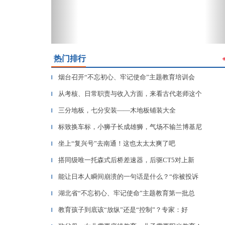
热门排行
烟台召开“不忘初心、牢记使命”主题教育培训会
▎
从考核、日常职责与收入方面，来看古代老师这个
▎
三分地板，七分安装——木地板铺装大全
▎
标致换车标，小狮子长成雄狮，气场不输兰博基尼
▎
坐上“复兴号”去南通！这也太太太爽了吧
▎
搭同级唯一托森式后桥差速器，后驱CT5对上新
▎
能让日本人瞬间崩溃的一句话是什么？“你被投诉
▎
湖北省“不忘初心、牢记使命”主题教育第一批总
▎
教育孩子到底该“放纵”还是“控制”？专家：好
▎