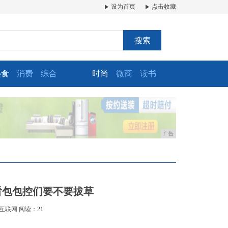
设为首页
点击收藏
搜索
美食
消费
综合
时尚
微商
读书
广告
看包包控们要不要拔草
互联网
阅读：21