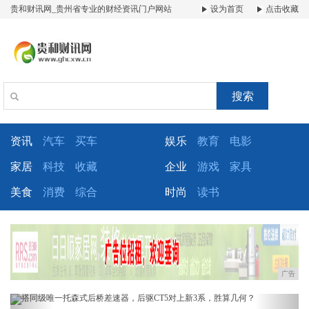
贵和财讯网_贵州省专业的财经资讯门户网站
设为首页
点击收藏
搜索
资讯
汽车
买车
娱乐
教育
电影
家居
科技
收藏
企业
游戏
家具
美食
消费
综合
时尚
读书
广告
Previous
Next