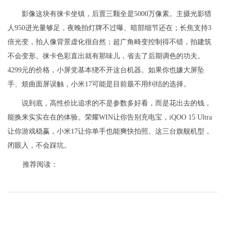
影像这块有徕卡坐镇，后置三颗全是5000万像素。主摄光影猎
人950进光量够足，夜晚拍灯牌不过曝、暗部细节还在；长焦支持3
倍光变，拍人像背景虚化很自然；超广角畸变控制得不错，拍建筑
不会变形。徕卡色彩直出就有那味儿，省去了后期调色的功夫。
4299元的价格，小屏党基本绕不开这台机器。如果你也嫌大屏坠
手、烦曲面屏误触，小米17可能是目前最不用纠结的选择。
说到底，高性价比追求的不是参数多好看，而是花出去的钱，
能换来实实在在的体验。荣耀WIN让你告别充电宝，iQOO 15 Ultra
让你游戏稳赢，小米17让你单手也能爽快拍照。这三台旗舰机型，
闭眼入，不会踩坑。
推荐阅读：