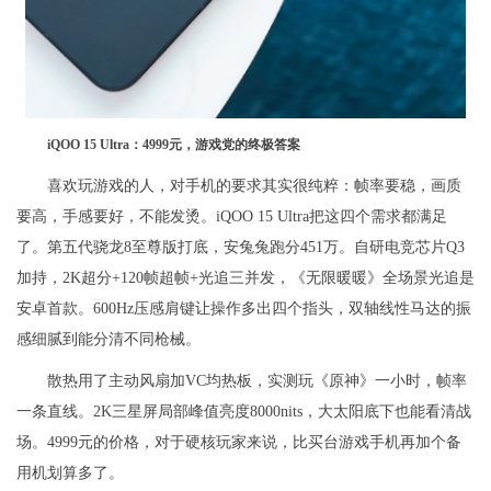
iQOO 15 Ultra：4999元，游戏党的终极答案
喜欢玩游戏的人，对手机的要求其实很纯粹：帧率要稳，画质
要高，手感要好，不能发烫。iQOO 15 Ultra把这四个需求都满足
了。第五代骁龙8至尊版打底，安兔兔跑分451万。自研电竞芯片Q3
加持，2K超分+120帧超帧+光追三并发，《无限暖暖》全场景光追是
安卓首款。600Hz压感肩键让操作多出四个指头，双轴线性马达的振
感细腻到能分清不同枪械。
散热用了主动风扇加VC均热板，实测玩《原神》一小时，帧率
一条直线。2K三星屏局部峰值亮度8000nits，大太阳底下也能看清战
场。4999元的价格，对于硬核玩家来说，比买台游戏手机再加个备
用机划算多了。