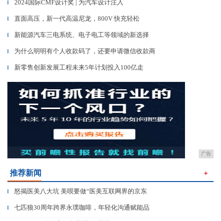
2024国际CMF设计奖 | 为汽车设计注入
▎
直面高压，新一代高温尼龙，800V 快充轻松
▎
新能源汽车三电系统、电子电工等领域的新选择
▎
为什么明明有个人收款码了，还要申请微信收款商
▎
新零售创新发展工程未来5年计划投入100亿走
▎
广告
推荐新闻
＋
怒揭医美八大坑 美呗要做“医美互联网界的京东
▎
七匹狼30周年跨界永璞咖啡，年轻化沟通赋能品
▎