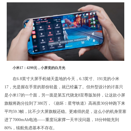
小米17：4299元，小屏党的白月光
在6.8英寸大屏手机铺天盖地的今天，6.3英寸、191克的小米
17，光是握在手里的那份轻盈，就已经赢了。但外型设计的讨喜只
是小米17的一个面，另一面是第五代骁龙8至尊版加持，让这款小屏
旗舰将跑分拉到了380万，《崩坏：星穹铁道》高画质30分钟跑下来
平均59.3帧，比不少大屏旗舰还稳。更难得的是，这么小的机身里塞
进了7000mAh电池——重度玩家撑一天半没问题，18分钟能充到
80%，续航焦虑基本不存在。