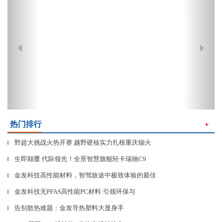
热门排行
＋
野超大挑战火热开赛 越野硬核实力扎根重庆烟火
▎
生即颠覆 代际领先！全景智慧旗舰轻卡瑞驰C9
▎
金发科技高性能材料，智驾旅途中极致体验的最佳
▎
金发科技无PFAS高性能PC材料:引领环保与
▎
告别散热难题：金发导热塑料大显身手
▎