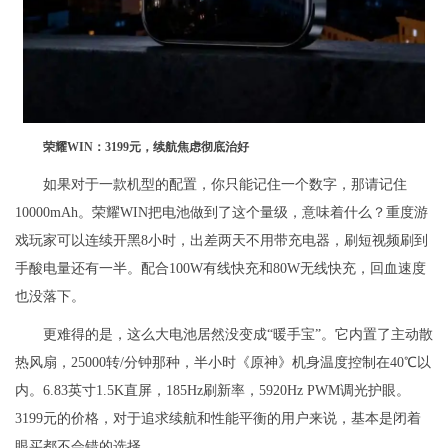
荣耀WIN：3199元，续航焦虑彻底治好
如果对于一款机型的配置，你只能记住一个数字，那请记住
10000mAh。荣耀WIN把电池做到了这个量级，意味着什么？重度游
戏玩家可以连续开黑8小时，出差两天不用带充电器，刷短视频刷到
手酸电量还有一半。配合100W有线快充和80W无线快充，回血速度
也没落下。
更难得的是，这么大电池居然没变成“暖手宝”。它内置了主动散
热风扇，25000转/分钟那种，半小时《原神》机身温度控制在40℃以
内。6.83英寸1.5K直屏，185Hz刷新率，5920Hz PWM调光护眼。
3199元的价格，对于追求续航和性能平衡的用户来说，基本是闭着
眼买都不会错的选择。