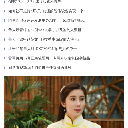
OPPO Reno 3 Pro印度版真机曝光
▎
如何让不支持“开/关”功能的智能设备实现一个
▎
阿里巴巴火速开发浙里办APP——应对新型冠状
▎
华为最青睐的32所985大学，以及签约人数排
▎
每天一篇申论范文 | 科技携生命绽放人性光芒
▎
小米10销量大好!DXOMARK拍照排名第一
▎
雷军御用书写匠亲笔题写，专属米粉定制国潮新品
▎
同学看视频吗？咱们班主任直播的那种
▎