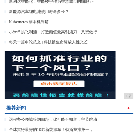
康利达智能化：智能楼宇作为智慧城市的细胞 正
▎
新能源汽车锂电池使用寿命多长？
▎
Kubernetes 副本机制篇
▎
小米单挑飞利浦，打造颜值最高剃须刀，又想做行
▎
每天一篇申论范文 | 科技携生命绽放人性光芒
▎
广告
推荐新闻
＋
远程办公领域狼烟四起，你可能不知道，字节跳动
▎
全球卖得最好的10款新能源车！特斯拉排第一，
▎