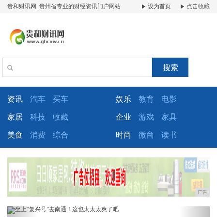
贵和财讯网_贵州省专业的财经资讯门户网站
设为首页
点击收藏
搜索
资讯
汽车
买车
娱乐
教育
电影
家居
科技
收藏
企业
游戏
家具
美食
消费
综合
时尚
微商
读书
广告
Previous
Next