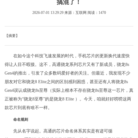
搞混了！
2026-07-01 13:29:29
来源：互联网
阅读：1470
【摘要】
在如今这个科技飞速发展的时代，手机芯片的更新换代速度快
得让人目不暇接。这不，高通骁龙系列芯片又有了新成员，骁龙8s
Gen4的推出，引发了众多数码爱好者的关注。但最近，我发现不少
朋友对它和骁龙8 Elite之间的区别感到困惑，甚至还有人将骁龙8s
Gen4误认成骁龙8s至尊（实际上根本不存在骁龙8s至尊这一芯片，真
正被称为“骁龙8至尊”的是骁龙8 Elite ）。今天，咱就好好唠唠这两
款芯片到底有啥不一样。
命名规则
先从名字说起。高通的芯片命名体系其实是有迹可循