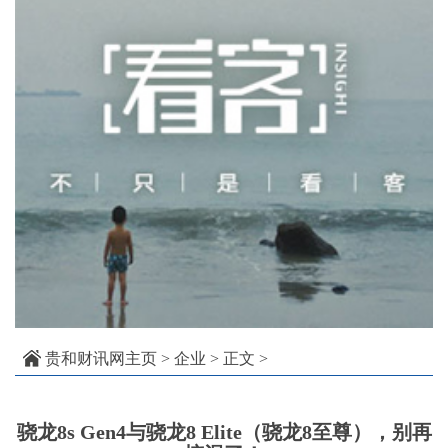
贵和财讯网主页
>
企业
> 正文 >
骁龙8s Gen4与骁龙8 Elite（骁龙8至尊），别再