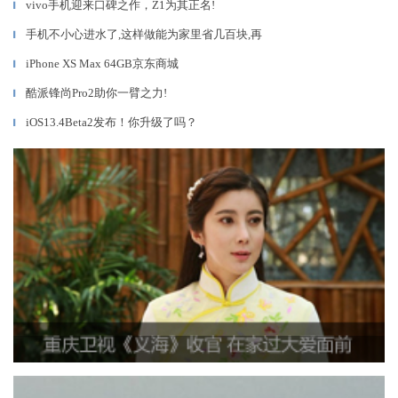
vivo手机迎来口碑之作，Z1为其正名!
▎
手机不小心进水了,这样做能为家里省几百块,再
▎
iPhone XS Max 64GB京东商城
▎
酷派锋尚Pro2助你一臂之力!
▎
iOS13.4Beta2发布！你升级了吗？
▎