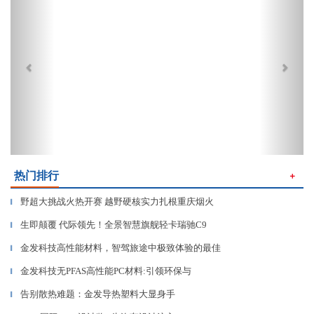
热门排行
＋
野超大挑战火热开赛 越野硬核实力扎根重庆烟火
▎
生即颠覆 代际领先！全景智慧旗舰轻卡瑞驰C9
▎
金发科技高性能材料，智驾旅途中极致体验的最佳
▎
金发科技无PFAS高性能PC材料:引领环保与
▎
告别散热难题：金发导热塑料大显身手
▎