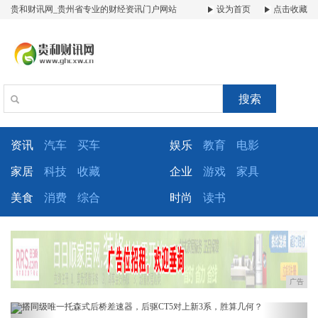
贵和财讯网_贵州省专业的财经资讯门户网站
设为首页
点击收藏
搜索
资讯
汽车
买车
娱乐
教育
电影
家居
科技
收藏
企业
游戏
家具
美食
消费
综合
时尚
读书
广告
Previous
Next