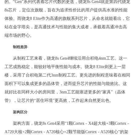
的。“Gen”系列代表着芯片代数的更迭，骁龙8s Gen4就是第四代骁龙
8s芯片 ，定位次旗舰，旨在为追求性价比的用户提供高水准的性能
体验。而骁龙8 Elite作为高通的旗舰系列芯片，从命名就能看出，它
站在金字塔尖，是高通技术与性能的集大成者，承载着高通冲击高
端市场的野心。
制程差异
从制程工艺来看，骁龙8s Gen4继续沿用台积电4nm工艺。这一
工艺成熟稳定，能较好地平衡性能与成本。骁龙8 Elite则更上一层
楼，采用了台积电第二代3nm制程工艺。更先进的制程意味着在相同
面积下可以集成更多的晶体管，进而提升芯片的性能与能效比。这
就好比在同样大小的房间里，3nm工艺能塞进更多的“家具”（晶体
管），让芯片的“居住环境”更高效，工作起来自然更出色。
架构区分
架构方面，骁龙8s Gen4采用“1颗Cortex - X4超大核+3颗Cortex -
A720大核+2颗Cortex - A720核心+2颗节能版Cortex - A520核心”的架