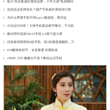
板川-安全集成灶领导品牌，十年大成“私厨顾问
▎
负优化还是神优化？国产手机操作系统排行榜
▎
为什么苹果手机不同type-c数据线，看完这
▎
4GB运行内存！大神手机新品细节曝光：千元机
▎
戴尔明年或发Win10手机 6.4英寸超大屏
▎
目前值得推荐的4款手机：前2款都是旗舰机，只
▎
618酸辣粉丝节，女皇挚爱 剑蜀味道
▎
eMMC UFS 傻傻分不清？教你认识手机
▎