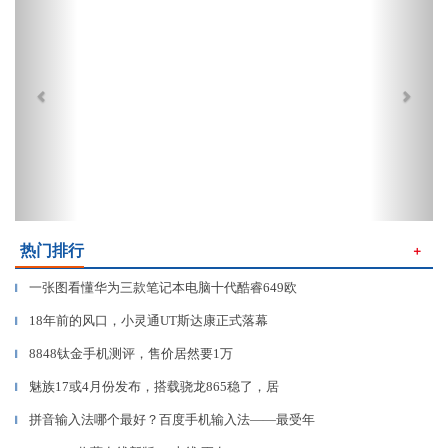
热门排行
＋
一张图看懂华为三款笔记本电脑十代酷睿649欧
▎
18年前的风口，小灵通UT斯达康正式落幕
▎
8848钛金手机测评，售价居然要1万
▎
魅族17或4月份发布，搭载骁龙865稳了，居
▎
拼音输入法哪个最好？百度手机输入法——最受年
▎