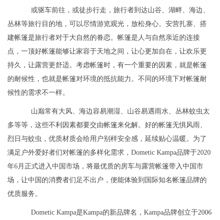
或驱车前往，或徒步行走，旅行者到达山谷、湖畔、海边、
丛林等旅行目的地，可以尽情游览观光，放松身心。安营扎寨、搭
建帐篷是旅行者对于大自然的眷恋。帐篷是人与自然亲近的连接
点，一顶好帐篷能够让家容于天地之间，让心更加自在，让欢乐更
持久，让露营更舒适。考虑帐篷时，有一个重要的因素，就是帐篷
的耐候性，也就是帐篷对环境的抵抗能力。不同的环境下对帐篷耐
候性的需求不一样。
山巅常有大风、海边容易潮湿、山谷易遇雨水、丛林蚊虫太
多等等，这些不利因素都要交由帐篷来化解。好的帐篷无惧风雨、
烈日与蚊虫，优质材质会给用户别样安全感，延续贴心温暖。为了
满足户外爱好者们对帐篷的多样化需求，Dometic Kampa品牌于2020
年6月正式进入中国市场，将最优质的房车与露营帐篷带入中国市
场，让中国的消费者们足不出户，便能体验到国际知名帐篷品牌的
优质服务。
Dometic Kampa是Kampa的新品牌名，Kampa品牌创立于2006