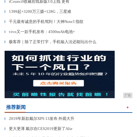
iCouncil收藏在线新版3.0上线 更有
▎
1399起+3200万三摄+128G，三星难
▎
千元最有诚意的手机驾到！大神Note3 指纹
▎
vivo又一款手机发布：4500mAh电池+
▎
极客荐｜除了正常打字，手机输入法还能玩出什么
▎
广告
推荐新闻
＋
2019年新款戴尔XPS 13发布 外观大升
▎
更大更薄 戴尔在CES2019更新了Alie
▎