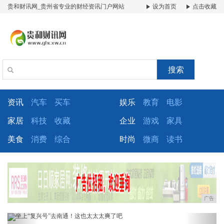
贵和财讯网_贵州省专业的财经资讯门户网站
设为首页
点击收藏
搜索
资讯
汽车
买车
娱乐
教育
电影
家居
科技
收藏
企业
游戏
家具
美食
消费
综合
时尚
微商
读书
广告
Previous
Next