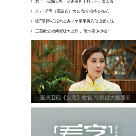
双十一捡漏攻略，赶紧带你了解，aigo爱国者
▎
2020 浙商（投融资）大会·德令哈峰会在杭
▎
收不到手机报怎么办？苹果手机彩信设置方法
▎
三菱欧篮德荣耀版怎么样， 落地要多少钱？
▎