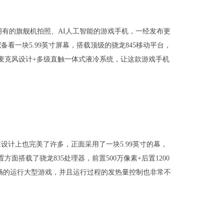
有的旗舰机拍照、AI人工智能的游戏手机，一经发布更
看一块5.99英寸屏幕，搭载顶级的骁龙845移动平台，
效+3×麦克风设计+多级直触一体式液冷系统，让这款游戏手机
在设计上也完美了许多，正面采用了一块5.99英寸的幕，
置方面搭载了骁龙835处理器，前置500万像素+后置1200
能够流畅的运行大型游戏，并且运行过程的发热量控制也非常不