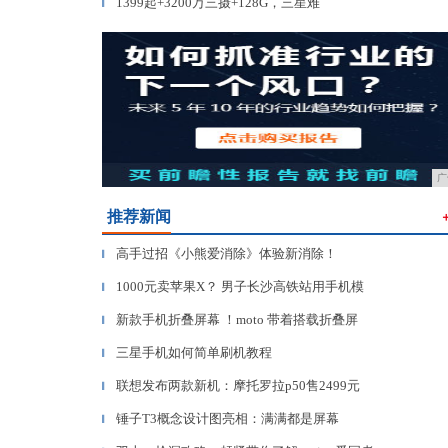
1399起+3200万三摄+128G，三星难
▎
广
推荐新闻
高手过招《小熊爱消除》体验新消除！
▎
1000元卖苹果X？ 男子长沙高铁站用手机模
▎
新款手机折叠屏幕 ！moto 带着搭载折叠屏
▎
三星手机如何简单刷机教程
▎
联想发布两款新机：摩托罗拉p50售2499元
▎
锤子T3概念设计图亮相：满满都是屏幕
▎