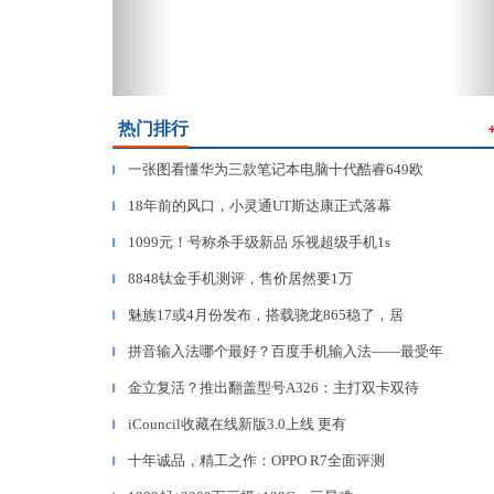
热门排行
一张图看懂华为三款笔记本电脑十代酷睿649欧
▎
18年前的风口，小灵通UT斯达康正式落幕
▎
1099元！号称杀手级新品 乐视超级手机1s
▎
8848钛金手机测评，售价居然要1万
▎
魅族17或4月份发布，搭载骁龙865稳了，居
▎
拼音输入法哪个最好？百度手机输入法——最受年
▎
金立复活？推出翻盖型号A326：主打双卡双待
▎
iCouncil收藏在线新版3.0上线 更有
▎
十年诚品，精工之作：OPPO R7全面评测
▎