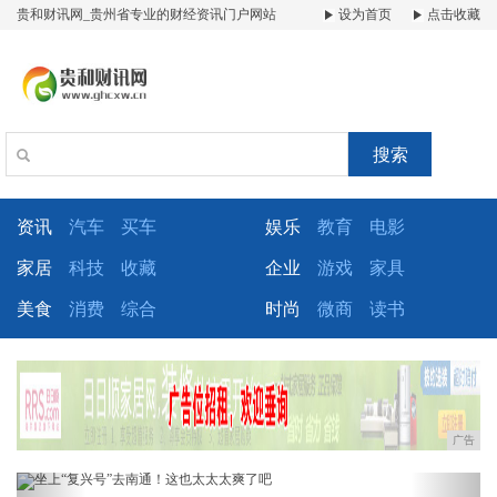
贵和财讯网_贵州省专业的财经资讯门户网站
设为首页
点击收藏
搜索
资讯
汽车
买车
娱乐
教育
电影
家居
科技
收藏
企业
游戏
家具
美食
消费
综合
时尚
微商
读书
广告
Previous
Next