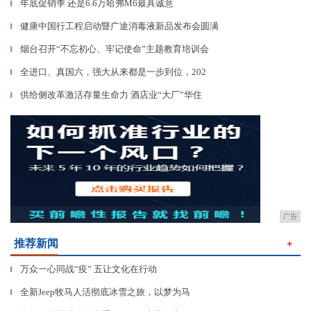
年底促销季 还是6.6万哈弗M6最具诚意
▎
健康中国行工程启动暨广途消毒液新品发布会圆满
▎
烟台召开“不忘初心、牢记使命”主题教育培训会
▎
全进口、真国六，强大从来都是一步到位，202
▎
供给侧改革激活存量生命力 酒店业“大厂”华住
▎
广告
推荐新闻
＋
万众一心同战“疫” 五让文化在行动
▎
全新Jeep牧马人活彻底冰雪之旅，以梦为马
▎