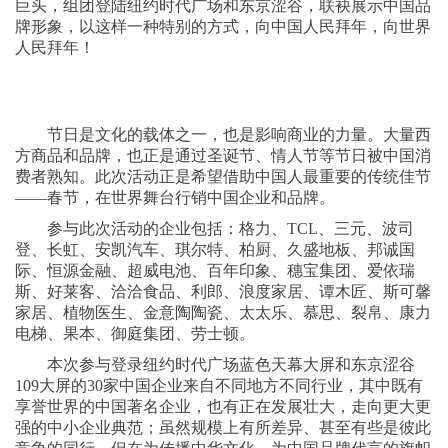
巨头，组团登陆纽约时代广场和东京涩谷，联袂展示中国品
牌形象，以这样一种特别的方式，向中国人民拜年，向世界
人民拜年！
节日是文化的载体之一，也是影响商业的力量。大量西
方商品和品牌，也正是通过圣诞节、情人节等节日被中国消
费者熟知。此次活动正是希望借助中国人最重要的传统佳节
——春节，在世界舞台行销中国企业和品牌。
参与此次活动的企业包括：格力、
TCL
、三元、波司
登、长虹、安凯汽车、琪尔特、柏厨、久盛地板、邦诚国
际、恒源金融、超威电池、百年印象、穗宝集团、爱依瑞
斯、好莱客、洽洽食品、利郎、浪度家居、谭木匠、斯可馨
家居、植物医生、金意陶陶瓷、太太乐、慕思、裂帛、康力
电梯、果本、御庭集团、劳士顿。
本次参与登录纽约时代广场蓝色天幕大屏和东京涩谷
109
大屏的
30
家中国企业来自不同地方不同行业，其中既有
享誉世界的中国著名企业，也有正在发展壮大，走向更大更
强的中小企业典范；虽然规模上有所差异、甚至有些是彼此