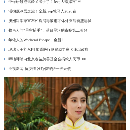
中保研碰撞试验又出手了！Jeep大指挥官“三
▎
活彻底冰雪之旅！全新Jeep牧马人2020在
▎
澳洲科学家宣布如辉消毒液也可体外灭活新型冠状
▎
牧马人与“星空捕手”：满目星河的夜晚第二美好
▎
年轻人的Weekend Escape，全新J
▎
玻璃大王刘永刚 捐赠医疗物资助力家乡庄坞政府
▎
呷哺呷哺向北京春苗慈善基金会捐款人民币100
▎
央视新闻-抗疫情 雅斯特守护一线天使
▎