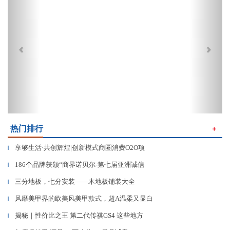
热门排行
＋
享够生活·共创辉煌|创新模式商圈消费O2O项
▎
186个品牌获颁“商界诺贝尔-第七届亚洲诚信
▎
三分地板，七分安装——木地板铺装大全
▎
风靡美甲界的欧美风美甲款式，超A温柔又显白
▎
揭秘｜性价比之王 第二代传祺GS4 这些地方
▎