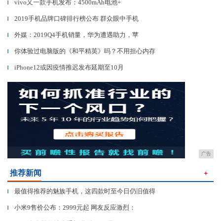
vivo又一款手机发布：4500mAh电池+
▎
2019手机品牌口碑排行榜公布 群众眼中手机
▎
外媒：2019Q4手机销量，华为遭遇助力，苹
▎
你体验过电脑版的《和平精英》吗？不用担心内存
▎
iPhone12或因疫情推迟发布延期至10月
▎
广告
推荐新闻
＋
最值得推荐的魅族手机，这四款时至今日仍旧值得
▎
小米9售价公布：2999元起 网友反应激烈：
▎