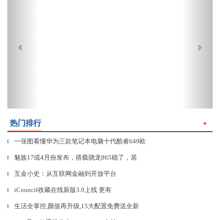
热门排行
＋
一张图看懂华为三款笔记本电脑十代酷睿649欧
▎
魅族17或4月份发布，搭载骁龙865稳了，居
▎
互金小史：从互联网金融到开放平台
▎
iCouncil收藏在线新版3.0上线 更有
▎
生活全掌控,颜值再升级,15大配置免费送全新
▎