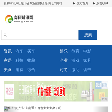
贵和财讯网_贵州省专业的财经资讯门户网站
设为首页
点击收藏
搜索
资讯
汽车
买车
娱乐
教育
电影
家居
科技
收藏
企业
游戏
家具
美食
消费
综合
时尚
微商
读书
广告
Previous
Next