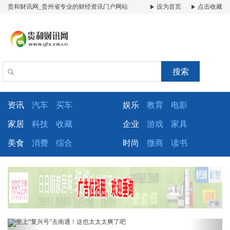
贵和财讯网_贵州省专业的财经资讯门户网站
设为首页
点击收藏
搜索
资讯
汽车
买车
娱乐
教育
电影
家居
科技
收藏
企业
游戏
家具
美食
消费
综合
时尚
微商
读书
广告
Previous
Next