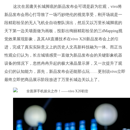
这次在居庸关长城脚底的新品发布会可谓是蔚为壮观，vivo将
新品发布会用心打导致了一场巧妙绝伦的视觉享受，刚开场就是一
段精彩纷呈的无人飞机全自动整队演出，然后又以万里长城脚底的
天下第一边关墙面做为画板，投影出绚丽精彩纷呈的三dMapping视
觉效果展现影象，及其AR直播技术在vivo X20新品发布会上的引
进，完成了真实实际意义上的历史人文高新科技融为一体。而正当
性观众们认为，长古城墙感受一直做为新品发布会的关键影象机器
设备的情况下，忽然冉冉升起的极大液晶显示屏，又一次提升了观
众们的认知能力，原先，新品发布会还能那么玩……更别说vivo立即
最终立即把商品展示阶段放进了万里长城边关以上了。