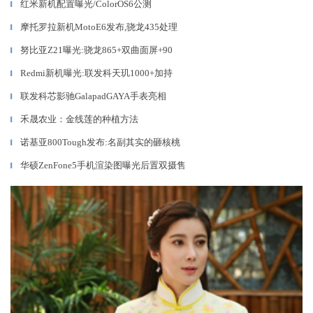
红米新机配置曝光/ColorOS6公测
▎
摩托罗拉新机MotoE6发布,骁龙435处理
▎
努比亚Z21曝光:骁龙865+双曲面屏+90
▎
Redmi新机曝光:联发科天玑1000+加持
▎
联发科芯影驰GalapadGAYA手表亮相
▎
禾晟农业：金线莲的种植方法
▎
诺基亚800Tough发布:名副其实的砸核桃
▎
华硕ZenFone5手机渲染图曝光后置双摄售
▎