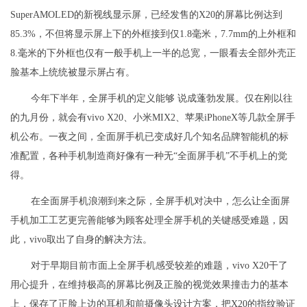
SuperAMOLED的新视线显示屏，已经发售的X20的屏幕比例达到
85.3%，不但将显示屏上下的外框接到仅1.8毫米，7.7mm的上外框和
8.毫米的下外框也仅有一般手机上一半的总宽，一眼看去全部外壳正
脸基本上统统被显示屏占有。
今年下半年，全屏手机的定义能够 说成蓬勃发展。仅在刚以往
的九月份，就会有vivo X20、小米MIX2、苹果iPhoneX等几款全屏手
机公布。一夜之间，全面屏手机已变成好几个知名品牌智能机的标
准配置，各种手机制造商好像有一种无“全面屏手机”不手机上的觉
得。
在全面屏手机浪潮到来之际，全屏手机对决中，怎么让全面屏
手机加工工艺更完善能够为顾客处理全屏手机的关键感受难题，因
此，vivo取出了自身的解决方法。
对于早期目前市面上全屏手机感受较差的难题，vivo X20干了
用心提升，在维持极高的屏幕比例及正脸的视觉效果撞击力的基本
上，保存了正脸上边的耳机和前摄像头设计方案，把X20的指纹验证