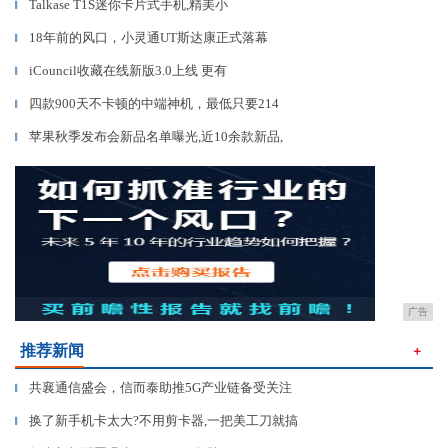
Talkase T1S迷你卡片式手机,精美小
▎
18年前的风口，小灵通UT斯达康正式落幕
▎
iCouncil收藏在线新版3.0上线 更有
▎
四款900天不卡顿的中端神机，最低只要214
▎
苹果秋季发布会新品名单曝光,近10余款新品,
▎
广告
推荐新闻
＋
共襄通信盛会，信而泰助推5G产业链备受关注
▎
换了新手机卡太大?不用剪卡器,一把美工刀就搞
▎