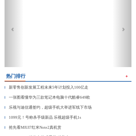
热门排行
＋
新零售创新发展工程未来5年计划投入100亿走
▎
一张图看懂华为三款笔记本电脑十代酷睿649欧
▎
乐视与迪信通签约，超级手机大举进军线下市场
▎
1099元！号称杀手级新品 乐视超级手机1s
▎
抢先看MIUI7红米Note2真机赏
▎