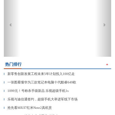
热门排行
＋
新零售创新发展工程未来5年计划投入100亿走
▎
一张图看懂华为三款笔记本电脑十代酷睿649欧
▎
1099元！号称杀手级新品 乐视超级手机1s
▎
乐视与迪信通签约，超级手机大举进军线下市场
▎
抢先看MIUI7红米Note2真机赏
▎