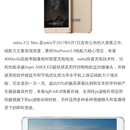
nubia Z11 Max 是nubia于2017年6月7日宣布公布的大屏幕之作。
续航力主要表现突显，秉持NeoPower2.0续航力核心理念，有着
4000mAh高效率能量相对密度充电电池、nubia快速充电技术性，功
耗性能卓越Super AMOLED超炫屏及闭环控制电机监控摄像头，并根
据系统软件级提升和节电优化算法等令手机上保证续航力十项全
能，完全道别一天一充。超出83%的极高屏幕比例和非常的窄外框产
生颜值爆表外型，有着4gB 64GB海量存储、全局性ps滤镜作用适用
拍摄视频下的ps滤镜动画特效，另外适用多种多样视频聊天和直播情
景下的即时美肤。