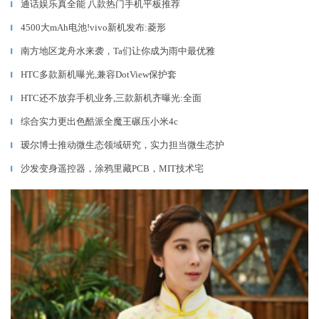
通话娱乐真全能 八款热门手机平板推荐
▎
4500大mAh电池!vivo新机发布:菱形
▎
南方地区龙舟水来袭，Ta们让你成为雨中最优雅
▎
HTC多款新机曝光,兼容DotView保护套
▎
HTC还不放弃手机业务,三款新机齐曝光:全面
▎
综合实力更出色酷派全魔王碾压小米4c
▎
瑷尔博士推动微生态领域研究，实力担当微生态护
▎
沙发变身遥控器，涂鸦里藏PCB，MIT技术宅
▎