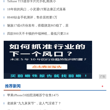
Talkase T1S迷你卡片式手机,精美小
▎
18年前的风口，小灵通UT斯达康正式落幕
▎
8848钛金手机测评，售价居然要1万
▎
魅族17或4月份发布，搭载骁龙865稳了，居
▎
四款900天不卡顿的中端神机，最低只要214
▎
广告
推荐新闻
＋
苹果iPhone5S拍照清晰苏宁在售1475
▎
老娘舅“九九舅舅节”，这人气没谁了？
▎