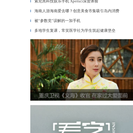
索尼黑科技娱乐手机 Xperia5深度体验
▎
海南人游海南爱去哪？创意美食市集吸引岛内消费
▎
被“参数党”误解的一加手机
▎
多地学生复课，常笑医学社为学生筑起健康堡垒
▎