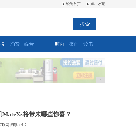
设为首页
点击收藏
搜索
美食
消费
综合
时尚
微商
读书
广告
MateXs将带来哪些惊喜？
互联网
阅读：612