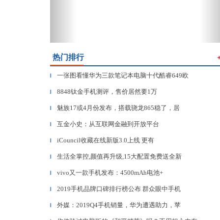
热门排行
一张图看懂华为三款笔记本电脑十代酷睿649欧
▎
8848钛金手机测评，售价居然要1万
▎
魅族17或4月份发布，搭载骁龙865稳了，居
▎
互金小史：从互联网金融到开放平台
▎
iCouncil收藏在线新版3.0上线 更有
▎
生活全掌控,颜值再升级,15大配置免费送全新
▎
vivo又一款手机发布：4500mAh电池+
▎
2019手机品牌口碑排行榜公布 群众眼中手机
▎
外媒：2019Q4手机销量，华为遭遇助力，苹
▎