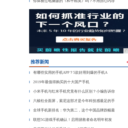
你体验过电脑版的《和平精英》吗？不用担心内存
▎
广
推荐新闻
有哪些实用的手机APP？5款好用到爆的手机A
▎
2019年最值得购买的十大国产手机
▎
小米手机与红米手机究竟有什么区别？小编告诉你
▎
六棱柱全面屏，索尼这部才是今年科技感最足的手
▎
全球手机新排名：华为第二，这个中国品牌跌幅最
▎
联想5G游戏手机确认！启用拯救者命名明年初发
▎