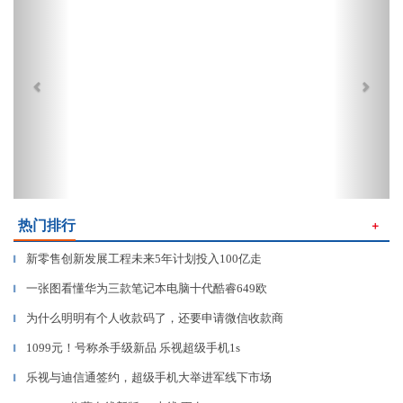
热门排行
＋
新零售创新发展工程未来5年计划投入100亿走
▎
一张图看懂华为三款笔记本电脑十代酷睿649欧
▎
为什么明明有个人收款码了，还要申请微信收款商
▎
1099元！号称杀手级新品 乐视超级手机1s
▎
乐视与迪信通签约，超级手机大举进军线下市场
▎