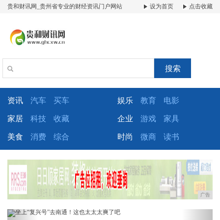
贵和财讯网_贵州省专业的财经资讯门户网站
设为首页
点击收藏
搜索
资讯
汽车
买车
娱乐
教育
电影
家居
科技
收藏
企业
游戏
家具
美食
消费
综合
时尚
微商
读书
广告
Previous
Next