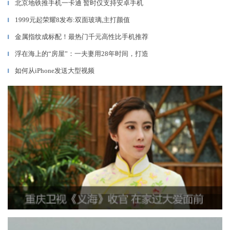
北京地铁推手机一卡通 暂时仅支持安卓手机
▎
1999元起荣耀8发布:双面玻璃,主打颜值
▎
金属指纹成标配！最热门千元高性比手机推荐
▎
浮在海上的“房屋”：一夫妻用28年时间，打造
▎
如何从iPhone发送大型视频
▎