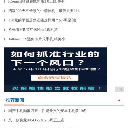
iCouncil收藏在线新版3.0上线 更有
▎
四款900天不卡顿的中端神机，最低只要214
▎
150元的平板居然还能这样用？(小黑原创)
▎
抢先看MIUI7红米Note2真机赏
▎
Talkase T1S迷你卡片式手机,精美小
▎
广告
推荐新闻
＋
国产手机颠覆刀来：性能最强的安卓手机前10名
▎
又一款骁龙805LGG3Cat6周五上市
▎