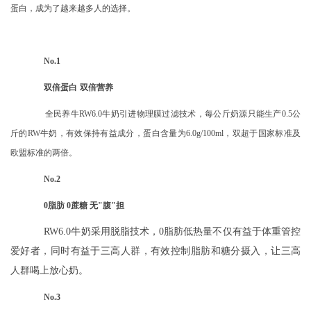
蛋白，成为了越来越多人的选择。
No.1
双倍蛋白
双倍营养
全民养牛
RW6.0牛奶引进物理膜过滤技术，每公斤奶源只能生产0.5公
斤的RW牛奶，有效保持有益成分，蛋白含量为6.0g/100ml，双超于国家标准及
欧盟标准的两倍。
No.2
0脂肪 0蔗糖 无"腹"担
RW6.0牛奶采用脱脂技术，0脂肪低热量不仅有益于体重管控
爱好者，同时有益于三高人群，有效控制脂肪和糖分摄入，让三高
人群喝上放心奶。
No.3