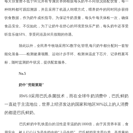
每天伙食费不低于
90元并有专属营养师根据每头奶牛不同状况搭配饮食，每一
种饲料都可跟踪溯源，并且采用了机器人饲喂方式，喂养奶牛的同时同步获得
饮食数据，作为奶牛成长指导。为保证牛奶质量，每头牛每天体检一次，确保
食品安全。不仅如此，为了让奶牛在舒心的环境里快乐产奶，每头奶牛还享受
听音乐做SPA、享受药浴及60天假期的待遇。
除此以外，全民养牛牧场采用
5G数字化管理,每只奶牛都分配到一套智
能化装备——检测健康项圈、运动计步手环、检测体温皮下芯片、记录档案耳
标，随时监测奶牛状况，提供配套服务。
No.5
奶中
"劳斯莱斯"
RW6.0采用巴氏杀菌技术，而在全球牛奶消费中，巴氏鲜奶
一直处于主流地位，世界上经济发达的国家和地区90%以上的人消费
的都是巴氏鲜奶。
巴氏鲜奶中乳铁蛋白的活性是常温奶的
1800倍，由于其营养丰富，食
用安全，被人们公认为是牛奶中的“上品牛奶”。巴氏鲜奶富含蛋白质、高质量的