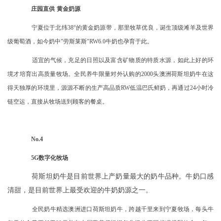
庄园直供
黄金奶源
宁夏位于北纬
38°的黄金奶源带，那里牧草优良，诞生顶级滩羊及世界
级葡萄酒，如今奶中"劳斯莱斯"RW6.0牛奶也孕育于此。
适宜的气候，充足的日照以及富含矿物质的特质水源，如此上好的环
境才培育出高质量牧场。全民养牛限量对外认购的
2000头澳洲荷斯坦奶牛在这
得天独厚的环境里，源源不断的生产高品质RW低温巴氏鲜奶，再通过24小时冷
链空运，直接从牧场送到顾客的餐桌。
No.4
5G数字化牧场
荷斯坦奶牛是目前世界上产奶量最大的奶牛品种。牛奶口感
清甜，是目前世界上最受欢迎的牛奶奶源之一。
全民奶牛精选澳洲进口荷斯坦奶牛，跨越千里来到宁夏牧场，每头牛