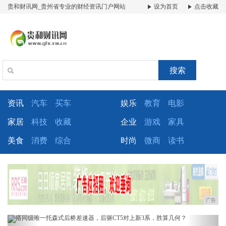
贵和财讯网_贵州省专业的财经资讯门户网站
设为首页
点击收藏
搜索
资讯
汽车
买车
娱乐
教育
电影
家居
科技
收藏
企业
游戏
家具
美食
消费
综合
时尚
微商
读书
广告
Previous
Next