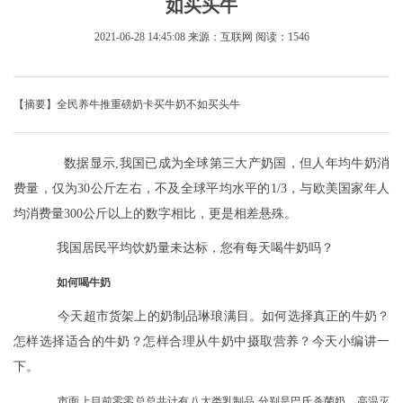
如买头牛
2021-06-28 14:45:08
来源：互联网
阅读：1546
【摘要】全民养牛推重磅奶卡买牛奶不如买头牛
数据显示,我国已成为全球第三大产奶国，但人年均牛奶消
费量，仅为30公斤左右，不及全球平均水平的1/3，与欧美国家年人
均消费量300公斤以上的数字相比，更是相差悬殊。
我国居民平均饮奶量未达标，您有每天喝牛奶吗？
如何喝牛奶
今天超市货架上的奶制品琳琅满目。如何选择真正的牛奶？
怎样选择适合的牛奶？怎样合理从牛奶中摄取营养？今天小编讲一
下。
市面上目前零零总总共计有八大类乳制品
,分别是巴氏杀菌奶、高温灭