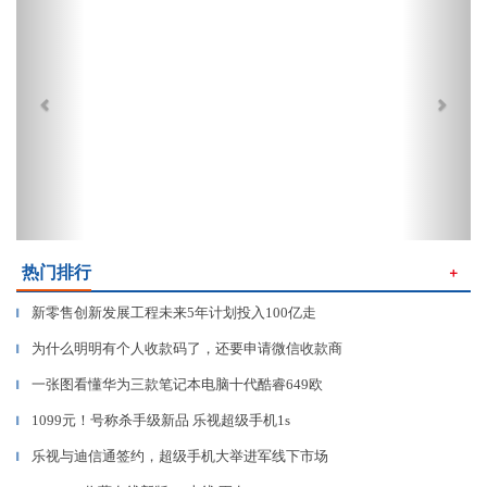
热门排行
＋
新零售创新发展工程未来5年计划投入100亿走
▎
为什么明明有个人收款码了，还要申请微信收款商
▎
一张图看懂华为三款笔记本电脑十代酷睿649欧
▎
1099元！号称杀手级新品 乐视超级手机1s
▎
乐视与迪信通签约，超级手机大举进军线下市场
▎