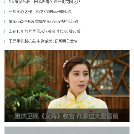
6大维度分析：网易严选的差异化突围之路
▎
一加良心之作，骁龙855Plus+90Hz流
▎
做APP软件开发需知的APP开发规范流程!
▎
回到15年前的华语乐坛黄金时代 80后90后
▎
千元手机新机皇 中兴威武3官网明日发售
▎