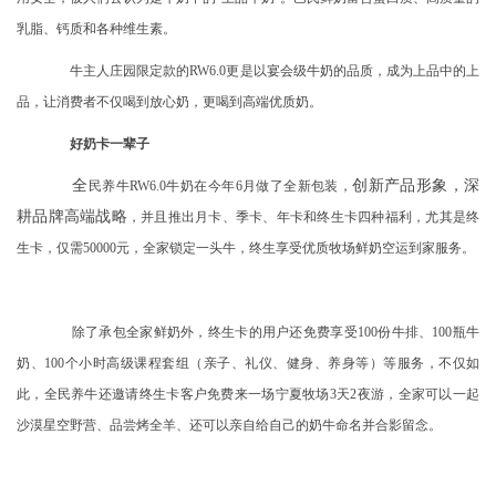
乳脂、钙质和各种维生素。
牛主人庄园限定款的
RW6.0更是以宴会级牛奶的品质，成为上品中的上
品，让消费者不仅喝到放心奶，更喝到高端优质奶。
好奶卡一辈子
全
创新产品形象，深
民养牛
RW6.0牛奶
在今年
6月做了全新包装，
耕品牌高端战略
，并且推出月卡、季卡、年卡和终生卡四种福利，尤其是终
生卡，仅需
50000元，全家锁定一头牛，终生享受优质牧场鲜奶空运到家服务。
除了承包全家鲜奶外，终生卡的用户还免费享受
100份牛排、100瓶牛
奶、100个小时高级课程套组（亲子、礼仪、健身、养身等）等服务，不仅如
此，全民养牛还邀请终生卡客户免费来一场宁夏牧场3天2夜游，全家可以一起
沙漠星空野营、品尝烤全羊、还可以亲自给自己的奶牛命名并合影留念。