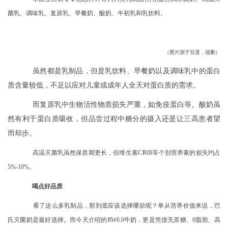
菌乳、调味乳、复原乳、早餐奶、酸奶、牛初乳和乳饮料。
（图片源于百度，侵删）
虽然都是乳制品，但是乳饮料、早餐奶以及调味乳中的蛋白
质含量较低，不足以应对儿童或成年人全天对蛋白质的需求。
而复原乳中生物活性物质损失严重，如免疫蛋白等。酸奶虽
然有利于蛋白质吸收，但品尝过程中糖分的摄入还是让三高患者望
而却步。
高温灭菌乳虽然保质期更长，但维生素
C和B等个别营养素的损失约占
5%-10%。
喝点好品质
看了这么多乳制品，那到底应该选择哪款呢？单从营养价值来说，巴
氏灭菌奶是最好选择。而今天介绍的
RW6.0牛奶，更是凭借无蔗糖、0脂肪、高