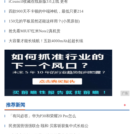
iCouncil收藏在线新版3.0上线 更有
▎
四款900天不卡顿的中端神机，最低只要214
▎
150元的平板居然还能这样用？(小黑原创)
▎
抢先看MIUI7红米Note2真机赏
▎
大容量才能长续航！五款4000mAh起超长续
▎
广告
推荐新闻
＋
「有问必答」华为P30和荣耀20 Pro怎么
▎
民资国营强强联合 颐和·贝客斩获集中式长租公
▎