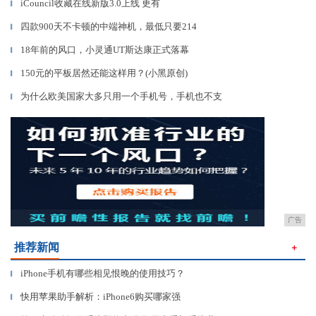
iCouncil收藏在线新版3.0上线 更有
▎
四款900天不卡顿的中端神机，最低只要214
▎
18年前的风口，小灵通UT斯达康正式落幕
▎
150元的平板居然还能这样用？(小黑原创)
▎
为什么欧美国家大多只用一个手机号，手机也不支
▎
广告
推荐新闻
＋
iPhone手机有哪些相见恨晚的使用技巧？
▎
快用苹果助手解析：iPhone6购买哪家强
▎