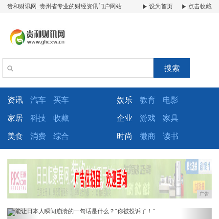
贵和财讯网_贵州省专业的财经资讯门户网站
设为首页
点击收藏
搜索
资讯
汽车
买车
娱乐
教育
电影
家居
科技
收藏
企业
游戏
家具
美食
消费
综合
时尚
微商
读书
广告
Previous
Next