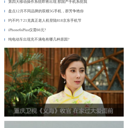
第四大移动操作系统即将出现 那国产手机系统我
▎
盘点12月不同品牌的双模5G手机，群芳争艳你
▎
约不约？21克真正老人机登陆818京东手机节
▎
iPhone6sPlus仅需66元?
▎
纯电动车出现充不满电有哪几种原因?
▎