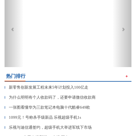
热门排行
＋
新零售创新发展工程未来5年计划投入100亿走
▎
为什么明明有个人收款码了，还要申请微信收款商
▎
一张图看懂华为三款笔记本电脑十代酷睿649欧
▎
1099元！号称杀手级新品 乐视超级手机1s
▎
乐视与迪信通签约，超级手机大举进军线下市场
▎