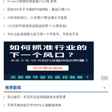
iCouncil收藏在线新版3.0上线 更有
▎
四款900天不卡顿的中端神机，最低只要214
▎
18年前的风口，小灵通UT斯达康正式落幕
▎
150元的平板居然还能这样用？(小黑原创)
▎
为什么欧美国家大多只用一个手机号，手机也不支
▎
广告
推荐新闻
＋
穿山破石！长乐区会堂南路隧道全线贯通
▎
手把手教你提升华为P30人脸解锁体验
▎