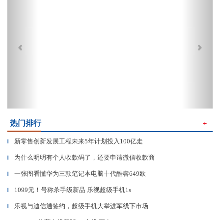
热门排行
＋
新零售创新发展工程未来5年计划投入100亿走
▎
为什么明明有个人收款码了，还要申请微信收款商
▎
一张图看懂华为三款笔记本电脑十代酷睿649欧
▎
1099元！号称杀手级新品 乐视超级手机1s
▎
乐视与迪信通签约，超级手机大举进军线下市场
▎