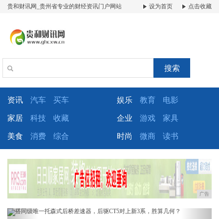
贵和财讯网_贵州省专业的财经资讯门户网站
设为首页
点击收藏
搜索
资讯
汽车
买车
娱乐
教育
电影
家居
科技
收藏
企业
游戏
家具
美食
消费
综合
时尚
微商
读书
广告
Previous
Next