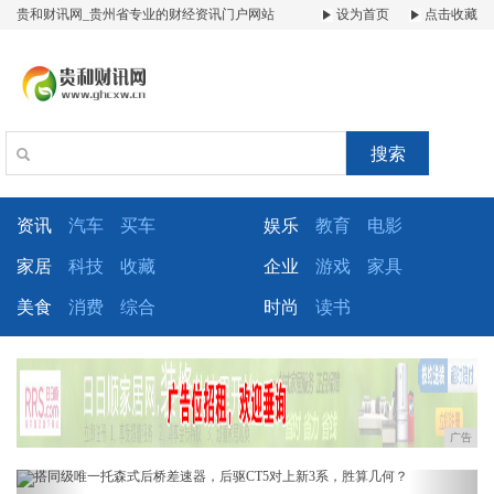
贵和财讯网_贵州省专业的财经资讯门户网站
设为首页
点击收藏
搜索
资讯
汽车
买车
娱乐
教育
电影
家居
科技
收藏
企业
游戏
家具
美食
消费
综合
时尚
读书
广告
Previous
Next