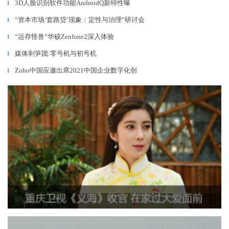
3D人脸识别软件功能AndroidQ新特性曝
▎
“资本市场‘套路贷’现象：定性与治理”研讨会
▎
“运存怪兽”华硕Zenfone2深入体验
▎
媒体剥笋团:零号机与初号机
▎
Zoho中国应邀出席2021中国企业数字化创
▎