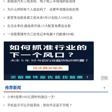
新能源汽车三电系统、电子电工等领域的新选择
▎
为什么明明有个人收款码了，还要申请微信收款商
▎
新零售创新发展工程未来5年计划投入100亿走
▎
生活全掌控,颜值再升级,15大配置免费送全新
▎
一张图看懂华为三款笔记本电脑十代酷睿649欧
▎
广告
推荐新闻
＋
小米8首降100元,限时特惠仅一天!
▎
手机提示可以升级系统，那你升还是不升呢？
▎