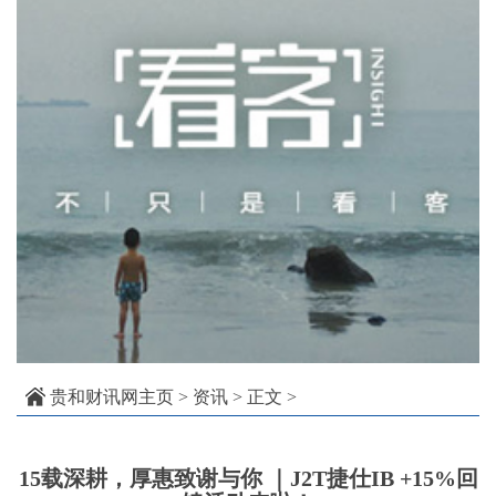
贵和财讯网主页
>
资讯
> 正文 >
15载深耕，厚惠致谢与你 ｜J2T捷仕IB +15%回