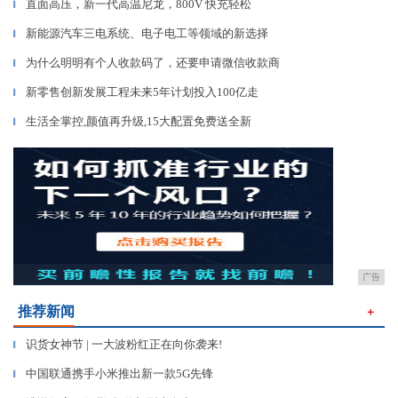
直面高压，新一代高温尼龙，800V 快充轻松
▎
新能源汽车三电系统、电子电工等领域的新选择
▎
为什么明明有个人收款码了，还要申请微信收款商
▎
新零售创新发展工程未来5年计划投入100亿走
▎
生活全掌控,颜值再升级,15大配置免费送全新
▎
广告
推荐新闻
＋
识货女神节 | 一大波粉红正在向你袭来!
▎
中国联通携手小米推出新一款5G先锋
▎