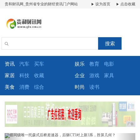
贵和财讯网_贵州省专业的财经资讯门户网站
设为首页
点击收藏
搜索
资讯
汽车
买车
娱乐
教育
电影
家居
科技
收藏
企业
游戏
家具
美食
消费
综合
时尚
读书
广告
Previous
Next