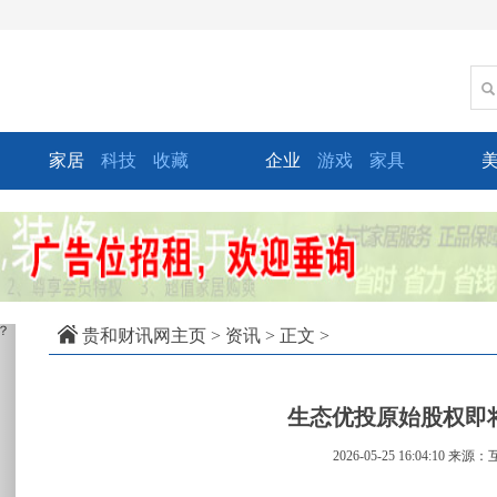
家居
科技
收藏
企业
游戏
家具
xt
贵和财讯网主页
>
资讯
> 正文 >
生态优投原始股权即
2026-05-25 16:04:10
来源：