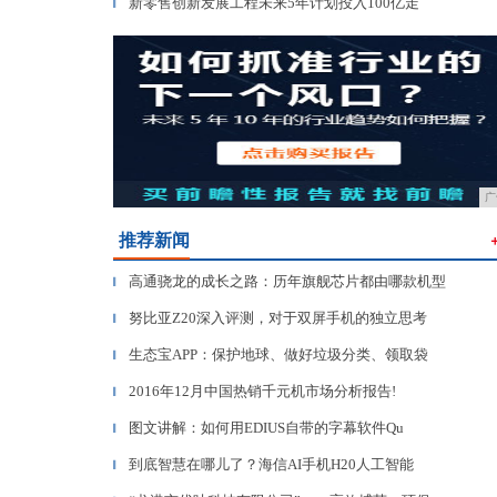
新零售创新发展工程未来5年计划投入100亿走
▎
广
推荐新闻
高通骁龙的成长之路：历年旗舰芯片都由哪款机型
▎
努比亚Z20深入评测，对于双屏手机的独立思考
▎
生态宝APP：保护地球、做好垃圾分类、领取袋
▎
2016年12月中国热销千元机市场分析报告!
▎
图文讲解：如何用EDIUS自带的字幕软件Qu
▎
到底智慧在哪儿了？海信AI手机H20人工智能
▎