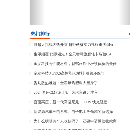
热门排行
野超大挑战火热开赛 越野硬核实力扎根重庆烟火
▎
生即颠覆 代际领先！全景智慧旗舰轻卡瑞驰C9
▎
金发科技高性能材料，智驾旅途中极致体验的最佳
▎
金发科技无PFAS高性能PC材料:引领环保与
▎
告别散热难题：金发导热塑料大显身手
▎
2024国际CMF设计奖 | 为汽车设计注入
▎
直面高压，新一代高温尼龙，800V 快充轻松
▎
新能源汽车三电系统、电子电工等领域的新选择
▎
为什么明明有个人收款码了，还要申请微信收款商
▎