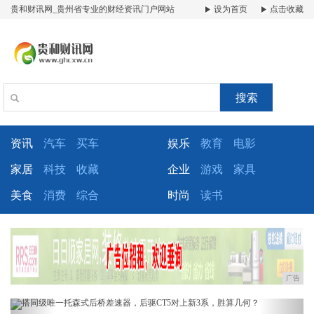
贵和财讯网_贵州省专业的财经资讯门户网站
设为首页
点击收藏
搜索
资讯
汽车
买车
娱乐
教育
电影
家居
科技
收藏
企业
游戏
家具
美食
消费
综合
时尚
读书
广告
Previous
Next