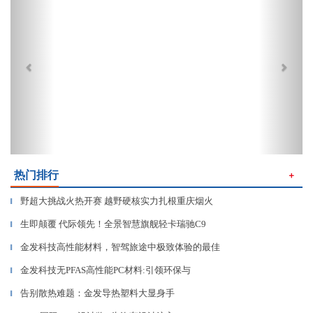
热门排行
＋
野超大挑战火热开赛 越野硬核实力扎根重庆烟火
▎
生即颠覆 代际领先！全景智慧旗舰轻卡瑞驰C9
▎
金发科技高性能材料，智驾旅途中极致体验的最佳
▎
金发科技无PFAS高性能PC材料:引领环保与
▎
告别散热难题：金发导热塑料大显身手
▎