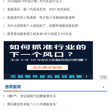
2024国际CMF设计奖 | 为汽车设计注入
▎
直面高压，新一代高温尼龙，800V 快充轻松
▎
新能源汽车三电系统、电子电工等领域的新选择
▎
为什么明明有个人收款码了，还要申请微信收款商
▎
新零售创新发展工程未来5年计划投入100亿走
▎
广告
推荐新闻
＋
0糖0气，舒达源助力抗糖健康生活
▎
腾讯微信安卓版 7.0.13 内测版发布!
▎