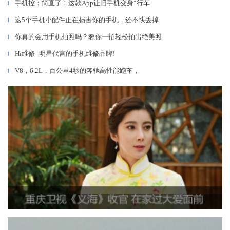
手机控：简直了！这款App让旧手机变身“行车
▎
这5个手机小配件正在损害你的手机，还不快丢掉
▎
你真的会用手机拍照吗？教你一招轻松拍出绝美照
▎
Hi维修--明星代言的手机维修品牌!
▎
V8，6.2L，百公里4秒的奔驰高性能跑车，
▎