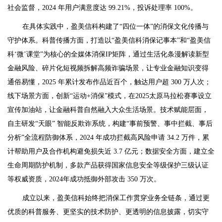
社会监督，2024 年用户满意度达 99.21%，投诉处理率 100%。
在具体实践中，盈美信科构建了“四位一体”的消保文化传播与
守护体系。科普传播方面，打造以“盈美信科消保记事本”和“盈美信
科‘微’课堂”为核心的全媒体消保IP矩阵，通过生活化条漫解读新型
金融风险、碎片化短视频拆解高频诈骗场景，让专业金融知识变得
通俗易懂，2025 年累计发布作品近百个，触达用户超 300 万人次；
线下场景方面，创新“运动+消保”模式，在2025太原马拉松赛事设立
宣传加油站，让金融科普自然融入大众生活场景。技术赋能层面，
自主研发“天眼” 智能反欺诈系统，构建“事前预警、事中拦截、事后
分析”全流程防御体系，2024 年成功拦截高风险申请 34.2 万件，累
计帮助用户及合作机构避免损失近 3.7 亿元；数据安全方面，建立全
生命周期防护机制，多款产品获得国家信息安全等级保护三级认证
等权威资质，2024年成功抵御外部攻击 350 万次。
成立以来，盈美信科始终把消保工作贯穿业务全链条，通过更
优质的科普服务、更坚实的技术防护、更透明的信息披露，切实守