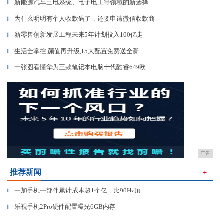
新能源汽车三电系统、电子电工等领域的新选择
▎
为什么明明有个人收款码了，还要申请微信收款商
▎
新零售创新发展工程未来5年计划投入100亿走
▎
生活全掌控,颜值再升级,15大配置免费送全新
▎
一张图看懂华为三款笔记本电脑十代酷睿649欧
▎
广告
推荐新闻
＋
一加手机一部件累计成本超1个亿，比90Hz顶
▎
乐视手机2Pro硬件配置曝光6GB内存
▎