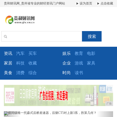
贵和财讯网_贵州省专业的财经资讯门户网站
设为首页
点击收藏
搜索
资讯
汽车
买车
娱乐
教育
电影
家居
科技
收藏
企业
游戏
家具
美食
消费
综合
时尚
读书
广告
Previous
Next