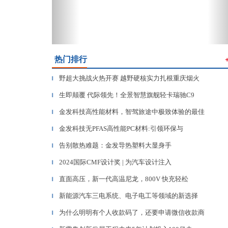
热门排行
野超大挑战火热开赛 越野硬核实力扎根重庆烟火
▎
生即颠覆 代际领先！全景智慧旗舰轻卡瑞驰C9
▎
金发科技高性能材料，智驾旅途中极致体验的最佳
▎
金发科技无PFAS高性能PC材料:引领环保与
▎
告别散热难题：金发导热塑料大显身手
▎
2024国际CMF设计奖 | 为汽车设计注入
▎
直面高压，新一代高温尼龙，800V 快充轻松
▎
新能源汽车三电系统、电子电工等领域的新选择
▎
为什么明明有个人收款码了，还要申请微信收款商
▎