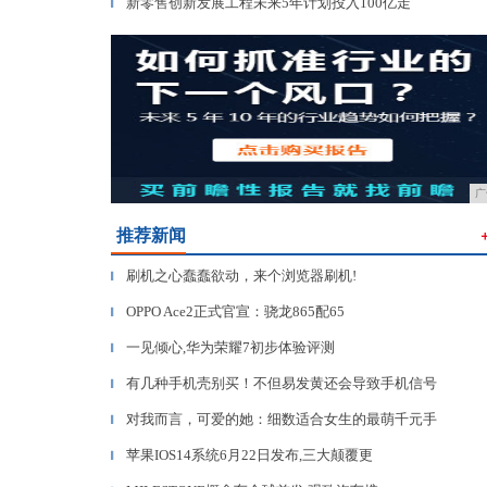
新零售创新发展工程未来5年计划投入100亿走
▎
广
推荐新闻
刷机之心蠢蠢欲动，来个浏览器刷机!
▎
OPPO Ace2正式官宣：骁龙865配65
▎
一见倾心,华为荣耀7初步体验评测
▎
有几种手机壳别买！不但易发黄还会导致手机信号
▎
对我而言，可爱的她：细数适合女生的最萌千元手
▎
苹果IOS14系统6月22日发布,三大颠覆更
▎