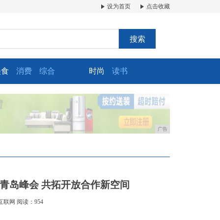
设为首页
点击收藏
搜索
美食
消费
综合
时尚
读书
广告
青岛峰会 共拓开放合作新空间
互联网
阅读：954