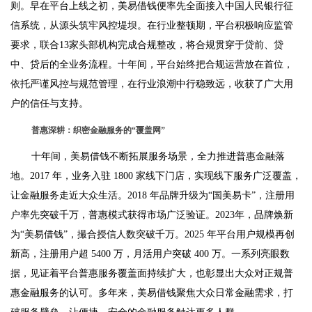
则。早在平台上线之初，美易借钱便率先全面接入中国人民银行征
信系统，从源头筑牢风控堤坝。在行业整顿期，平台积极响应监管
要求，联合13家头部机构完成合规整改，将合规贯穿于贷前、贷
中、贷后的全业务流程。十年间，平台始终把合规运营放在首位，
依托严谨风控与规范管理，在行业浪潮中行稳致远，收获了广大用
户的信任与支持。
普惠深耕：织密金融服务的“覆盖网”
十年间，美易借钱不断拓展服务场景，全力推进普惠金融落
地。2017 年，业务入驻 1800 家线下门店，实现线下服务广泛覆盖，
让金融服务走近大众生活。2018 年品牌升级为“国美易卡”，注册用
户率先突破千万，普惠模式获得市场广泛验证。2023年，品牌焕新
为“美易借钱”，撮合授信人数突破千万。2025 年平台用户规模再创
新高，注册用户超 5400 万，月活用户突破 400 万。一系列亮眼数
据，见证着平台普惠服务覆盖面持续扩大，也彰显出大众对正规普
惠金融服务的认可。多年来，美易借钱聚焦大众日常金融需求，打