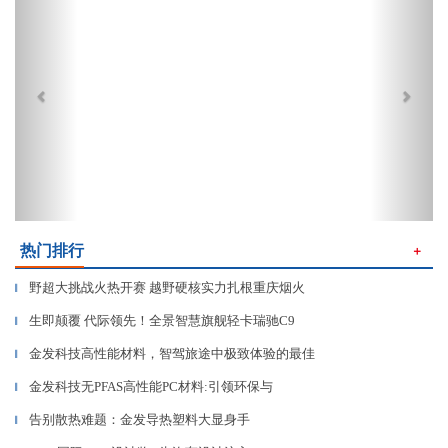
热门排行
＋
野超大挑战火热开赛 越野硬核实力扎根重庆烟火
▎
生即颠覆 代际领先！全景智慧旗舰轻卡瑞驰C9
▎
金发科技高性能材料，智驾旅途中极致体验的最佳
▎
金发科技无PFAS高性能PC材料:引领环保与
▎
告别散热难题：金发导热塑料大显身手
▎