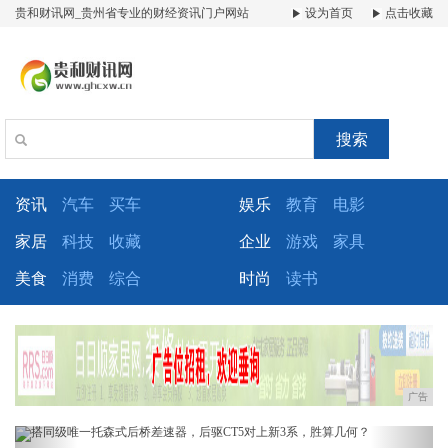
贵和财讯网_贵州省专业的财经资讯门户网站
设为首页
点击收藏
搜索
资讯
汽车
买车
娱乐
教育
电影
家居
科技
收藏
企业
游戏
家具
美食
消费
综合
时尚
读书
广告
Previous
Next