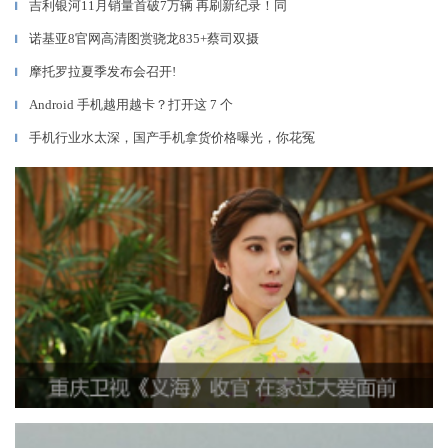
吉利银河11月销量首破7万辆 再刷新纪录！同
▎
诺基亚8官网高清图赏骁龙835+蔡司双摄
▎
摩托罗拉夏季发布会召开!
▎
Android 手机越用越卡？打开这 7 个
▎
手机行业水太深，国产手机拿货价格曝光，你花冤
▎