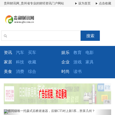
贵和财讯网_贵州省专业的财经资讯门户网站
设为首页
点击收藏
搜索
资讯
汽车
买车
娱乐
教育
电影
家居
科技
收藏
企业
游戏
家具
美食
消费
综合
时尚
读书
广告
Previous
Next