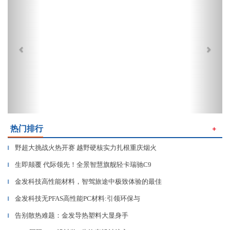
热门排行
＋
野超大挑战火热开赛 越野硬核实力扎根重庆烟火
▎
生即颠覆 代际领先！全景智慧旗舰轻卡瑞驰C9
▎
金发科技高性能材料，智驾旅途中极致体验的最佳
▎
金发科技无PFAS高性能PC材料:引领环保与
▎
告别散热难题：金发导热塑料大显身手
▎