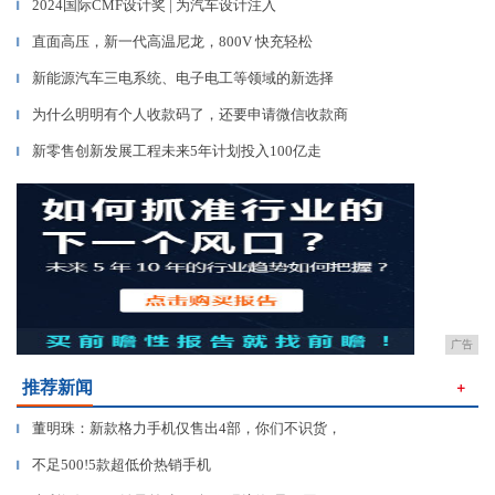
2024国际CMF设计奖 | 为汽车设计注入
▎
直面高压，新一代高温尼龙，800V 快充轻松
▎
新能源汽车三电系统、电子电工等领域的新选择
▎
为什么明明有个人收款码了，还要申请微信收款商
▎
新零售创新发展工程未来5年计划投入100亿走
▎
广告
推荐新闻
＋
董明珠：新款格力手机仅售出4部，你们不识货，
▎
不足500!5款超低价热销手机
▎