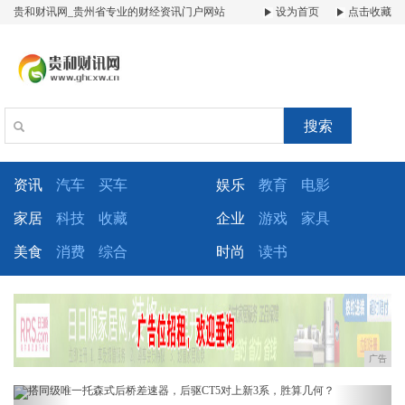
贵和财讯网_贵州省专业的财经资讯门户网站
设为首页
点击收藏
搜索
资讯
汽车
买车
娱乐
教育
电影
家居
科技
收藏
企业
游戏
家具
美食
消费
综合
时尚
读书
广告
Previous
Next