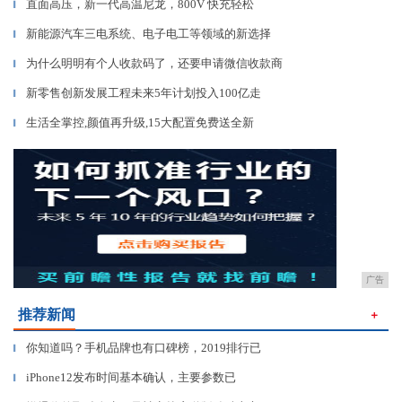
直面高压，新一代高温尼龙，800V 快充轻松
▎
新能源汽车三电系统、电子电工等领域的新选择
▎
为什么明明有个人收款码了，还要申请微信收款商
▎
新零售创新发展工程未来5年计划投入100亿走
▎
生活全掌控,颜值再升级,15大配置免费送全新
▎
广告
推荐新闻
＋
你知道吗？手机品牌也有口碑榜，2019排行已
▎
iPhone12发布时间基本确认，主要参数已
▎