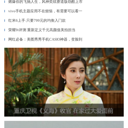
燃爆你的飞驰人生，风神奕炫赛道版劲酷上市
▎
vivo手机主题应用不在烦恼，有需要可以看一
▎
红米6上手:只要799元的均衡入门款
▎
荣耀9i评测 重新定义千元高颜值美拍担当
▎
网红必备：美图秀秀手机CASIO神器，变脸到
▎