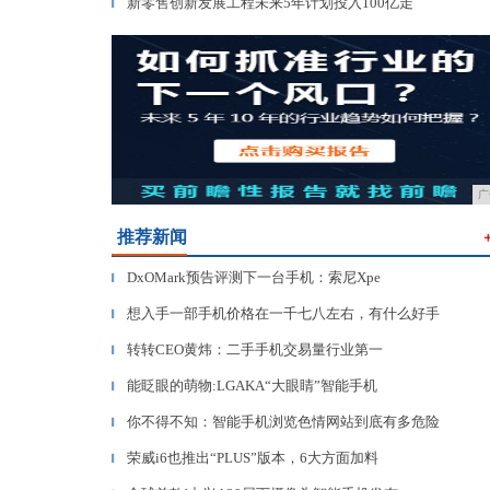
新零售创新发展工程未来5年计划投入100亿走
▎
广
推荐新闻
DxOMark预告评测下一台手机：索尼Xpe
▎
想入手一部手机价格在一千七八左右，有什么好手
▎
转转CEO黄炜：二手手机交易量行业第一
▎
能眨眼的萌物:LGAKA“大眼睛”智能手机
▎
你不得不知：智能手机浏览色情网站到底有多危险
▎
荣威i6也推出“PLUS”版本，6大方面加料
▎