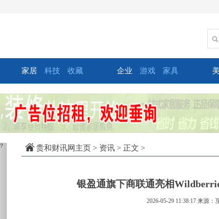
家居
科技
收藏
企业
游戏
家具
xt
贵和财讯网主页
>
资讯
> 正文 >
银盈通旗下商联通亮相Wildber
2026-05-29 11:38:17
来源：