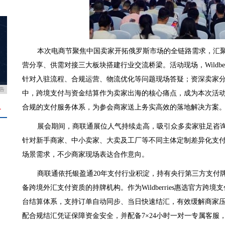
本次电商节聚焦中国卖家开拓俄罗斯市场的全链路需求，汇
营分享、供需对接三大板块搭建行业交流桥梁。活动现场，Wildbe
针对入驻流程、合规运营、物流优化等问题现场答疑；资深卖家
告
中，跨境支付与资金结算作为卖家出海的核心痛点，成为本次活
合规的支付服务体系，为参会商家送上务实高效的落地解决方案
＋
展会期间，商联通展位人气持续走高，吸引众多卖家驻足咨
针对新手商家、中小卖家、大卖及工厂等不同主体定制差异化支
场景需求，不少商家现场表达合作意向。
商联通依托银盈通20年支付行业积淀，持有央行第三方支付
备跨境外汇支付资质的持牌机构。作为Wildberries惠选官方
台结算体系，支持订单自动同步、当日快速结汇，有效缓解商家
配合规结汇凭证保障资金安全，并配备7×24小时一对一专属客服