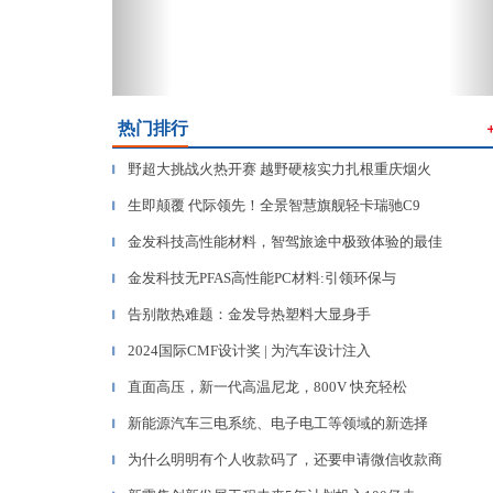
热门排行
野超大挑战火热开赛 越野硬核实力扎根重庆烟火
▎
生即颠覆 代际领先！全景智慧旗舰轻卡瑞驰C9
▎
金发科技高性能材料，智驾旅途中极致体验的最佳
▎
金发科技无PFAS高性能PC材料:引领环保与
▎
告别散热难题：金发导热塑料大显身手
▎
2024国际CMF设计奖 | 为汽车设计注入
▎
直面高压，新一代高温尼龙，800V 快充轻松
▎
新能源汽车三电系统、电子电工等领域的新选择
▎
为什么明明有个人收款码了，还要申请微信收款商
▎