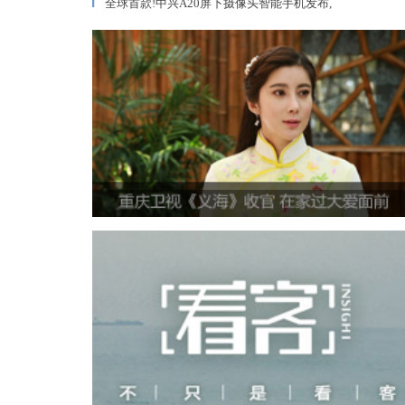
全球首款!中兴A20屏下摄像头智能手机发布,
▎