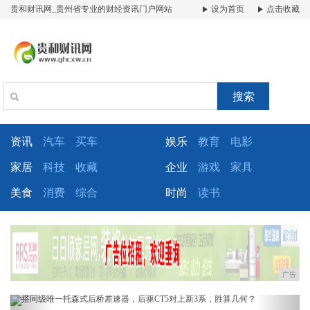
贵和财讯网_贵州省专业的财经资讯门户网站
设为首页
点击收藏
搜索
资讯
汽车
买车
娱乐
教育
电影
家居
科技
收藏
企业
游戏
家具
美食
消费
综合
时尚
读书
广告
Previous
Next