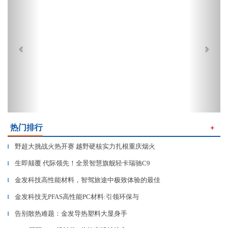
热门排行
＋
野超大挑战火热开赛 越野硬核实力扎根重庆烟火
▎
生即颠覆 代际领先！全景智慧旗舰轻卡瑞驰C9
▎
金发科技高性能材料，智驾旅途中极致体验的最佳
▎
金发科技无PFAS高性能PC材料:引领环保与
▎
告别散热难题：金发导热塑料大显身手
▎