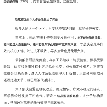
，而非普通硫酸氨糖、盐酸氨糖。
型硫酸氨糖（CGS）
吃氨糖无效？大多是吸收出了问题
很多人陷入一个误区：只要吃够氨糖剂量，就能修护关节。
事实上，药品/营养补充剂想要发挥作用，
能不能被肠胃吸收、
，才是决定最终疗
能不能进入血液循环、能不能在关节处维持有效药效浓度
效的核心关键。吃进去不吸收，再多剂量也是无用负担。
最初的普通硫酸氨糖，存在工艺短板：纯度偏低、极易受潮
吸湿、储存和服用过程中容易氧化褐变，成分稳定性极差。不仅有
效成分容易流失，进入人体后吸收效率大打折扣，大部分有效成分
还没抵达关节，就已经被代谢排出。
为了解决普通氨糖吸收差、稳定性弱、疗效不稳定的痛点，
医学界经过反复工艺迭代，研发出
，从分子结构层
结晶型硫酸氨糖
面，彻底改写氨糖的吸收效率与临床效果。