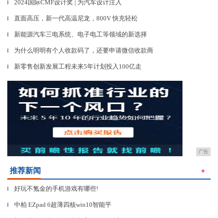
2024国际CMF设计奖 | 为汽车设计注入
▎
直面高压，新一代高温尼龙，800V 快充轻松
▎
新能源汽车三电系统、电子电工等领域的新选择
▎
为什么明明有个人收款码了，还要申请微信收款商
▎
新零售创新发展工程未来5年计划投入100亿走
▎
广告
推荐新闻
＋
好玩不氪金的手机游戏有哪些!
▎
中柏 EZpad 6超薄四核win10智能平
▎