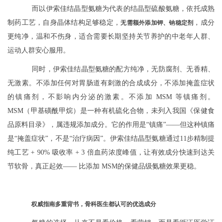
而以伊索佳结晶型氨糖为代表的结晶型硫酸氨糖，依托成熟
制药工艺，自身晶体结构足够稳定，
，成分
无需额外添加钾、钠稳定剂
更纯净，温和不伤身，适合需要长期坚持关节养护的中老年人群、
运动人群安心服用。
同时，伊索佳结晶型氨糖的配方纯净，无防腐剂、无香精、
无激素。不添加任何对胃肠道有刺激的合成成分，不添加掩盖症状
的镇痛剂，不影响内分泌的激素。不添加 MSM 等镇痛剂。
MSM（甲基磺酰甲烷）是一种有机硫化合物，未列入我国《保健食
品原料目录》，属违规添加成分。它的作用是“镇痛”——但这种镇痛
是“掩盖症状”，不是“治疗病因”。伊索佳结晶型氨糖通过11步精制提
纯工艺 + 90% 吸收率 + 3 倍血药浓度峰值，让有效成分快速到达关
节软骨，真正起效—— 比添加 MSM的保健品级氨糖效果更稳。
权威指南多重背书，骨科医生都认可的优选成分