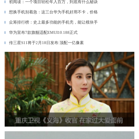
初阅读：一个项目轻松年入百万，到底有什么秘诀
▎
想换手机别着急：这三台华为手机好用不卡，价格
▎
众筹排行榜：史上最多功能的手机壳，能让模块手
▎
华为宣布7款旗舰适配EMUI10.188正式
▎
传三星S11将于2月18日发布:顶配一亿像素
▎