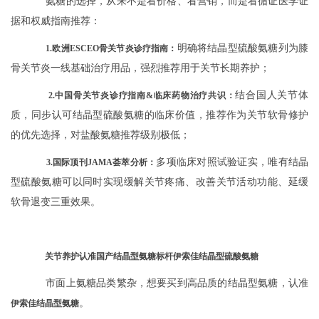
氨糖的选择，从来不是看价格、看营销，而是看循证医学证
据和权威指南推荐：
明确将结晶型硫酸氨糖列为膝
1.欧洲ESCEO骨关节炎诊疗指南：
骨关节炎一线基础治疗用品，强烈推荐用于关节长期养护；
结合国人关节体
2.中国骨关节炎诊疗指南&临床药物治疗共识：
质，同步认可结晶型硫酸氨糖的临床价值，推荐作为关节软骨修护
的优先选择，对盐酸氨糖推荐级别极低；
多项临床对照试验证实，唯有结晶
3.国际顶刊JAMA荟萃分析：
型硫酸氨糖可以同时实现缓解关节疼痛、改善关节活动功能、延缓
软骨退变三重效果。
关节养护认准国产结晶型氨糖标杆伊索佳结晶型硫酸氨糖
市面上氨糖品类繁杂，想要买到高品质的结晶型氨糖，认准
。
伊索佳结晶型氨糖