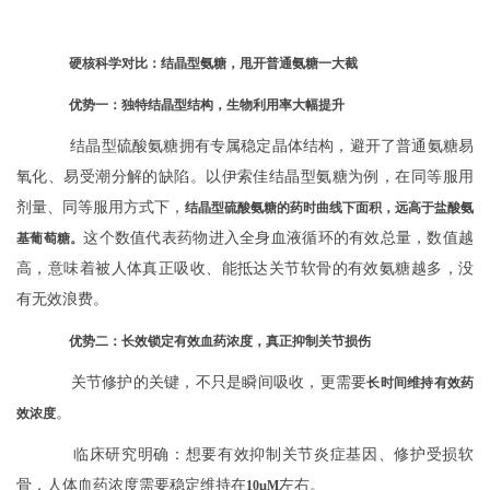
硬核科学对比：结晶型氨糖，甩开普通氨糖一大截
优势一：独特结晶型结构，生物利用率大幅提升
结晶型硫酸氨糖拥有专属稳定晶体结构，避开了普通氨糖易
氧化、易受潮分解的缺陷。以伊索佳结晶型氨糖为例，在同等服用
剂量、同等服用方式下，
结晶型硫酸氨糖的药时曲线下面积，远高于盐酸氨
这个数值代表药物进入全身血液循环的有效总量，数值越
基葡萄糖。
高，意味着被人体真正吸收、能抵达关节软骨的有效氨糖越多，没
有无效浪费。
优势二：长效锁定有效血药浓度，真正抑制关节损伤
关节修护的关键，不只是瞬间吸收，更需要
长时间维持有效药
。
效浓度
临床研究明确：想要有效抑制关节炎症基因、修护受损软
骨，人体血药浓度需要稳定维持在
左右。
10µM