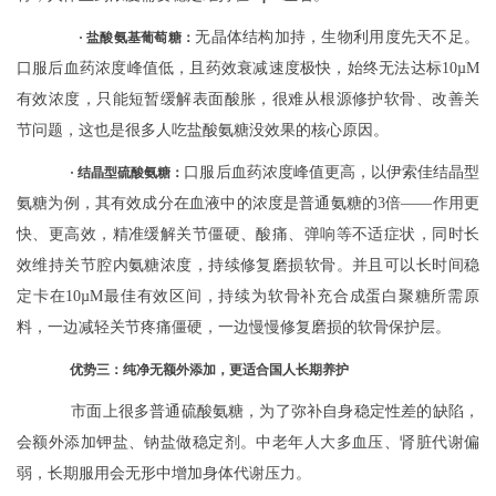
无晶体结构加持，生物利用度先天不足。
·
盐酸氨基葡萄糖：
口服后血药浓度峰值低，且药效衰减速度极快，始终无法达标10µM
有效浓度，只能短暂缓解表面酸胀，很难从根源修护软骨、改善关
节问题，这也是很多人吃盐酸氨糖没效果的核心原因。
口服后血药浓度峰值更高，以伊索佳结晶型
·
结晶型硫酸氨糖：
氨糖为例，其有效成分在血液中的浓度是普通氨糖的3倍——作用更
快、更高效，精准缓解关节僵硬、酸痛、弹响等不适症状，同时长
效维持关节腔内氨糖浓度，持续修复磨损软骨。并且可以长时间稳
定卡在10µM最佳有效区间，持续为软骨补充合成蛋白聚糖所需原
料，一边减轻关节疼痛僵硬，一边慢慢修复磨损的软骨保护层。
优势三：纯净无额外添加，更适合国人长期养护
市面上很多普通硫酸氨糖，为了弥补自身稳定性差的缺陷，
会额外添加钾盐、钠盐做稳定剂。中老年人大多血压、肾脏代谢偏
弱，长期服用会无形中增加身体代谢压力。