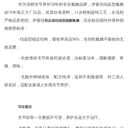
作为深耕关节养护20年的专业氨糖品牌，伊索佳结晶型氨糖
由70年海正大厂出品，优质自有原料，11步精制提纯工艺，全流程
严格品质把控。伊索佳
，完全贴合国内外骨科指
药品级结晶型硫酸氨糖
南推荐标准：
结晶型稳定结构，吸收率高达90%，告别吃氨糖不吸收的无
·
效花费；
长效维持关节有效药效浓度，治标更治本，缓解僵硬、疼
·
痛、弹响；
无额外钾钠添加，配方纯净，温和不刺激肠胃、对三高人
·
群友好，适配全家成人长期关节养护。
写在最后
关节软骨一旦磨损不可逆，养护永远大于治疗。