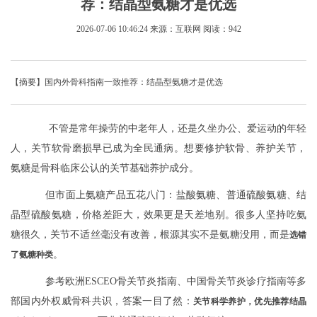
荐：结晶型氨糖才是优选
2026-07-06 10:46:24
来源：互联网
阅读：942
【摘要】国内外骨科指南一致推荐：结晶型氨糖才是优选
不管是常年操劳的中老年人，还是久坐办公、爱运动的年轻
人，关节软骨磨损早已成为全民通病。想要修护软骨、养护关节，
氨糖是骨科临床公认的关节基础养护成分。
但市面上氨糖产品五花八门：盐酸氨糖、普通硫酸氨糖、结
晶型硫酸氨糖，价格差距大，效果更是天差地别。很多人坚持吃氨
糖很久，关节不适丝毫没有改善，根源其实不是氨糖没用，而是
选错
。
了氨糖种类
参考欧洲ESCEO骨关节炎指南、中国骨关节炎诊疗指南等多
部国内外权威骨科共识，答案一目了然：
关节科学养护，优先推荐结晶