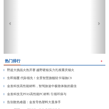
热门排行
＋
野超大挑战火热开赛 越野硬核实力扎根重庆烟火
▎
生即颠覆 代际领先！全景智慧旗舰轻卡瑞驰C9
▎
金发科技高性能材料，智驾旅途中极致体验的最佳
▎
金发科技无PFAS高性能PC材料:引领环保与
▎
告别散热难题：金发导热塑料大显身手
▎