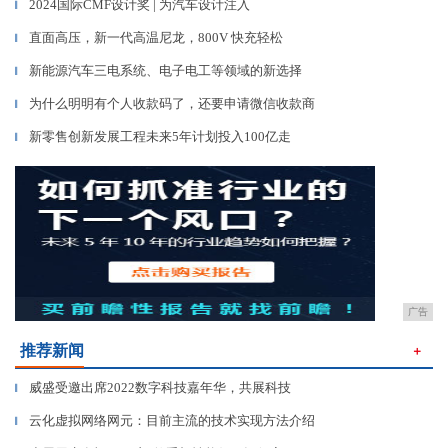
2024国际CMF设计奖 | 为汽车设计注入
▎
直面高压，新一代高温尼龙，800V 快充轻松
▎
新能源汽车三电系统、电子电工等领域的新选择
▎
为什么明明有个人收款码了，还要申请微信收款商
▎
新零售创新发展工程未来5年计划投入100亿走
▎
广告
推荐新闻
＋
威盛受邀出席2022数字科技嘉年华，共展科技
▎
云化虚拟网络网元：目前主流的技术实现方法介绍
▎