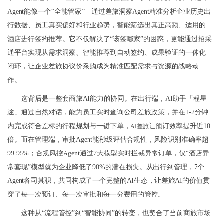
Agent能像一个“全能管家”，通过差旅洞察Agent精准分析企业历史出
行数据、员工真实偏好和行业趋势，智能筛选出真正高频、适用的
酒店进行签约推荐。它不仅解决了“该签哪家”的困惑，更能通过招采
通平台实现从需求洞察、智能推荐到自动签约、成果验证的一体化
闭环，让企业差旅协议价采购成为精准匹配需求与资源的战略动
作。
这背后是一整套商旅AI能力的协同。在出行端，AI助手「程星
途」通过自然对话，能为员工实时查询公司差旅政策，并在1-2分钟
内完成符合差标的行程规划与一键下单，
让预订效率提升近10
AI差旅
倍。而在管理端，审批Agent能秒级评估合规性，风险识别准确率超
99.95%；合规风控Agent通过7大模型实时拦截异常订单，仅“酒店异
常套现”模型就为企业降低了90%的潜在损失。从出行到管理，7个
Agent各司其职，共同构成了一个完整的AI生态，让差旅AI的价值贯
穿了每一次预订、每一次审批和每一分费用的管控。
这种从“流程管控”到“智能协同”的转变，也契合了当前商旅市场