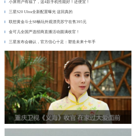
小屏用户有福了，这4款手机性能好！还便宜！
▎
三星S20 Ultra全新配置曝光 这回真的
▎
联想黄金斗士S8畅玩外观漂亮苏宁在售395元
▎
金可儿全国严选招商直播活动圆满收官！
▎
三星发布会确认，官方信心十足：塑造未来十年手
▎