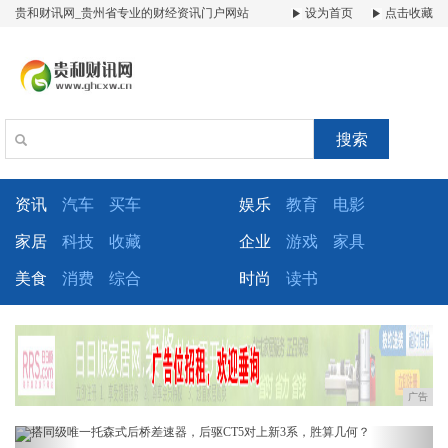
贵和财讯网_贵州省专业的财经资讯门户网站
设为首页
点击收藏
搜索
资讯
汽车
买车
娱乐
教育
电影
家居
科技
收藏
企业
游戏
家具
美食
消费
综合
时尚
读书
广告
Previous
Next