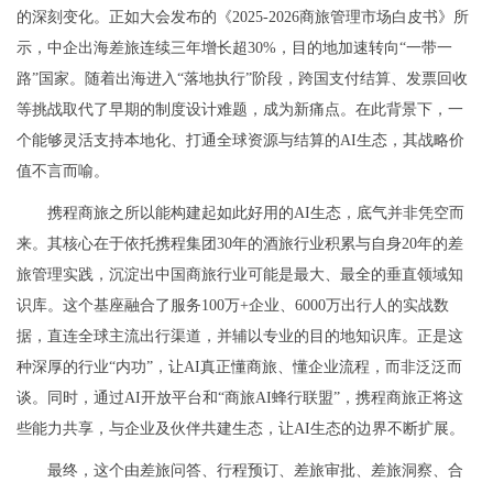
的深刻变化。正如大会发布的《2025-2026商旅管理市场白皮书》所
示，中企出海差旅连续三年增长超30%，目的地加速转向“一带一
路”国家。随着出海进入“落地执行”阶段，跨国支付结算、发票回收
等挑战取代了早期的制度设计难题，成为新痛点。在此背景下，一
个能够灵活支持本地化、打通全球资源与结算的AI生态，其战略价
值不言而喻。
携程商旅之所以能构建起如此好用的AI生态，底气并非凭空而
来。其核心在于依托携程集团30年的酒旅行业积累与自身20年的差
旅管理实践，沉淀出中国商旅行业可能是最大、最全的垂直领域知
识库。这个基座融合了服务100万+企业、6000万出行人的实战数
据，直连全球主流出行渠道，并辅以专业的目的地知识库。正是这
种深厚的行业“内功”，让AI真正懂商旅、懂企业流程，而非泛泛而
谈。同时，通过AI开放平台和“商旅AI蜂行联盟”，携程商旅正将这
些能力共享，与企业及伙伴共建生态，让AI生态的边界不断扩展。
最终，这个由差旅问答、行程预订、差旅审批、差旅洞察、合