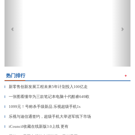
热门排行
＋
新零售创新发展工程未来5年计划投入100亿走
▎
一张图看懂华为三款笔记本电脑十代酷睿649欧
▎
1099元！号称杀手级新品 乐视超级手机1s
▎
乐视与迪信通签约，超级手机大举进军线下市场
▎
iCouncil收藏在线新版3.0上线 更有
▎