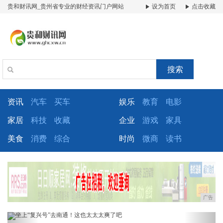
贵和财讯网_贵州省专业的财经资讯门户网站
设为首页
点击收藏
搜索
资讯
汽车
买车
娱乐
教育
电影
家居
科技
收藏
企业
游戏
家具
美食
消费
综合
时尚
微商
读书
广告
Previous
Next