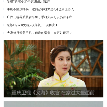
乐视2再曝小米4S实测跑分出炉!
▎
手机不懂别瞎买，这四款手机才是8月份最值得入
▎
广汽云端导航装在车里，手机支架可以扔在车底
▎
魅族Flyme8更新,2项修复、3项解决,1
▎
大家都是滑盖手机，但谁的滑盖，会更好玩呢？
▎