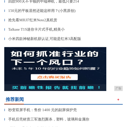
四款900天不卡顿的中端神机，最低只要214
▎
150元的平板居然还能这样用？(小黑原创)
▎
抢先看MIUI7红米Note2真机赏
▎
Talkase T1S迷你卡片式手机,精美小
▎
小米四款神秘新机获认证,可能是红米3高配版
▎
广告
推荐新闻
＋
秒变双屏手机：售价 1400 元的副屏保护壳
▎
手机后壳材质三军激烈厮杀，塑料，玻璃和金属你
▎