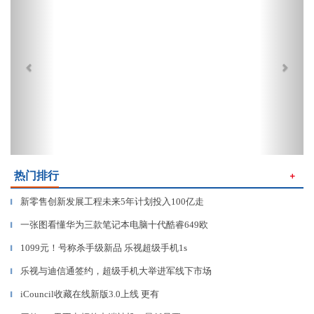
热门排行
＋
新零售创新发展工程未来5年计划投入100亿走
▎
一张图看懂华为三款笔记本电脑十代酷睿649欧
▎
1099元！号称杀手级新品 乐视超级手机1s
▎
乐视与迪信通签约，超级手机大举进军线下市场
▎
iCouncil收藏在线新版3.0上线 更有
▎