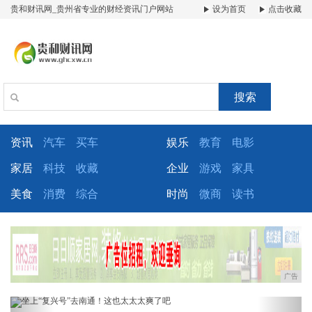
贵和财讯网_贵州省专业的财经资讯门户网站
设为首页
点击收藏
搜索
资讯
汽车
买车
娱乐
教育
电影
家居
科技
收藏
企业
游戏
家具
美食
消费
综合
时尚
微商
读书
广告
Previous
Next