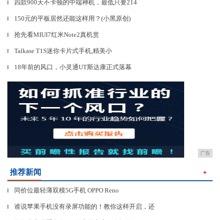
四款900天不卡顿的中端神机，最低只要214
▎
150元的平板居然还能这样用？(小黑原创)
▎
抢先看MIUI7红米Note2真机赏
▎
Talkase T1S迷你卡片式手机,精美小
▎
18年前的风口，小灵通UT斯达康正式落幕
▎
广告
推荐新闻
＋
同价位最轻薄双模5G手机 OPPO Reno
▎
谁说苹果手机没有录屏功能的！教你这样开启，还
▎