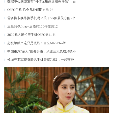
数据中心联盟发布“可信应用商店服务评估”，百
▎
OPPO手机 你会几种截图方法？!
▎
需要换卡换号换手机吗？关于5G你最关心的5个
▎
三星S20Ultra开启预约100倍变焦12
▎
3699元大屏拍照手机OPPO R11 Pl
▎
超级续航？这只是底线！金立M6S Plus评
▎
中国重汽“亲人”服务升级，承诺三大总成只换不
▎
长城守卫军现身腾讯手机管家7.3版，一起守护
▎