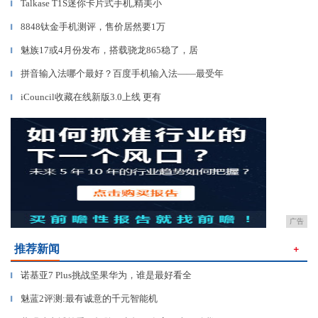
Talkase T1S迷你卡片式手机,精美小
▎
8848钛金手机测评，售价居然要1万
▎
魅族17或4月份发布，搭载骁龙865稳了，居
▎
拼音输入法哪个最好？百度手机输入法——最受年
▎
iCouncil收藏在线新版3.0上线 更有
▎
广告
推荐新闻
＋
诺基亚7 Plus挑战坚果华为，谁是最好看全
▎
魅蓝2评测:最有诚意的千元智能机
▎