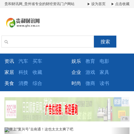
贵和财讯网_贵州省专业的财经资讯门户网站
设为首页
点击收藏
搜索
资讯
汽车
买车
娱乐
教育
电影
家居
科技
收藏
企业
游戏
家具
美食
消费
综合
时尚
微商
读书
广告
Previous
Next