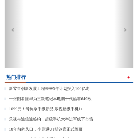
热门排行
＋
新零售创新发展工程未来5年计划投入100亿走
▎
一张图看懂华为三款笔记本电脑十代酷睿649欧
▎
1099元！号称杀手级新品 乐视超级手机1s
▎
乐视与迪信通签约，超级手机大举进军线下市场
▎
18年前的风口，小灵通UT斯达康正式落幕
▎