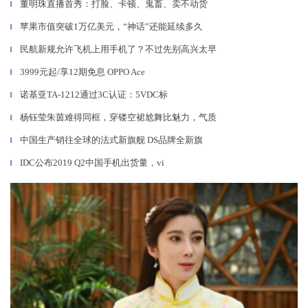
董明珠直播首秀：打脸、卡顿、鬼畜、卖不动货
▎
苹果市值突破1万亿美元，“神话”还能延续多久
▎
民航新规允许飞机上用手机了？不过先别高兴太早
▎
3999元起/享12期免息 OPPO Ace
▎
诺基亚TA-1212通过3C认证：5VDC标
▎
杨钰莹朱茵难得同框，穿镂空裙尬舞比魅力，气质
▎
中国生产销往全球的法式新旗舰 DS品牌全新旗
▎
IDC公布2019 Q2中国手机出货量，vi
▎