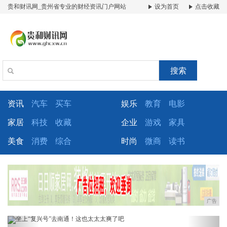
贵和财讯网_贵州省专业的财经资讯门户网站
设为首页
点击收藏
搜索
资讯
汽车
买车
娱乐
教育
电影
家居
科技
收藏
企业
游戏
家具
美食
消费
综合
时尚
微商
读书
广告
Previous
Next