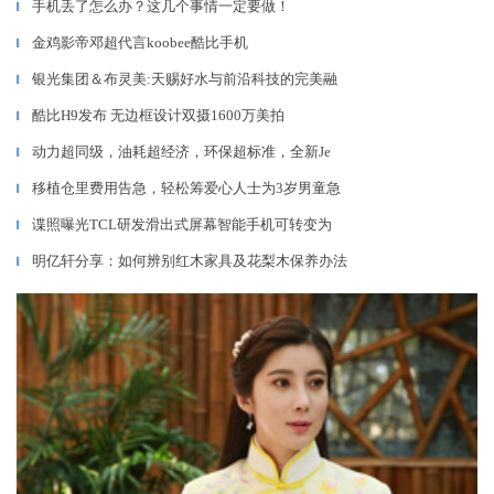
手机丢了怎么办？这几个事情一定要做！
▎
金鸡影帝邓超代言koobee酷比手机
▎
银光集团＆布灵美:天赐好水与前沿科技的完美融
▎
酷比H9发布 无边框设计双摄1600万美拍
▎
动力超同级，油耗超经济，环保超标准，全新Je
▎
移植仓里费用告急，轻松筹爱心人士为3岁男童急
▎
谍照曝光TCL研发滑出式屏幕智能手机可转变为
▎
明亿轩分享：如何辨别红木家具及花梨木保养办法
▎