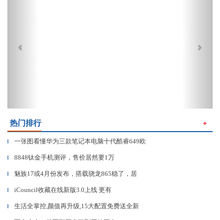
热门排行
＋
一张图看懂华为三款笔记本电脑十代酷睿649欧
▎
8848钛金手机测评，售价居然要1万
▎
魅族17或4月份发布，搭载骁龙865稳了，居
▎
iCouncil收藏在线新版3.0上线 更有
▎
生活全掌控,颜值再升级,15大配置免费送全新
▎