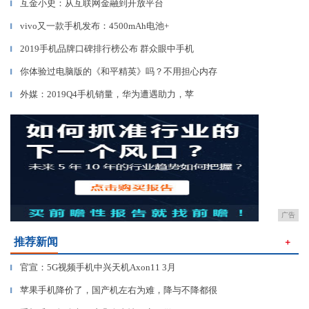
互金小史：从互联网金融到开放平台
▎
vivo又一款手机发布：4500mAh电池+
▎
2019手机品牌口碑排行榜公布 群众眼中手机
▎
你体验过电脑版的《和平精英》吗？不用担心内存
▎
外媒：2019Q4手机销量，华为遭遇助力，苹
▎
广告
推荐新闻
＋
官宣：5G视频手机中兴天机Axon11 3月
▎
苹果手机降价了，国产机左右为难，降与不降都很
▎