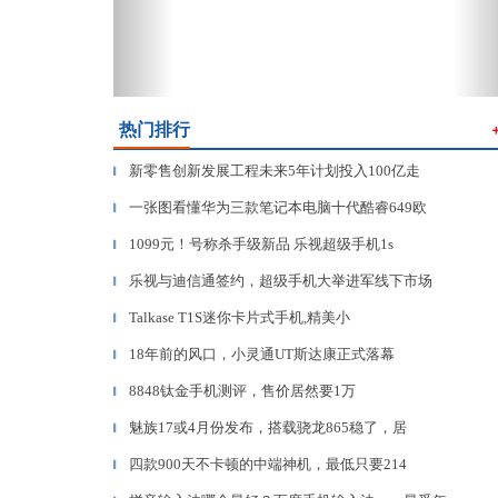
热门排行
新零售创新发展工程未来5年计划投入100亿走
▎
一张图看懂华为三款笔记本电脑十代酷睿649欧
▎
1099元！号称杀手级新品 乐视超级手机1s
▎
乐视与迪信通签约，超级手机大举进军线下市场
▎
Talkase T1S迷你卡片式手机,精美小
▎
18年前的风口，小灵通UT斯达康正式落幕
▎
8848钛金手机测评，售价居然要1万
▎
魅族17或4月份发布，搭载骁龙865稳了，居
▎
四款900天不卡顿的中端神机，最低只要214
▎