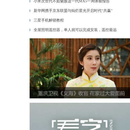
小米次世代不如魅族这一代MX5一周体验报告
▎
新华网携手京东联盟与灿烂星光开启时代“共赢”
▎
三星手机解锁教程
▎
全屋照明遥控器，单人就可以完成安装，遥控最远
▎