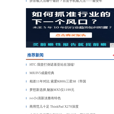
拼音输入法哪个最好？百度手机输入法——最受年
▎
广
推荐新闻
HTC:我曾打倒诺基亚站在顶端!
▎
MIUIV5成最经典
▎
相差11年对比:索爱K800i三星S8《帝国
▎
梦想新选择,魅族MX5仅1199元
▎
ivi小i清新淡雅有特色
▎
商用范儿十足 ThinkPad X270深度
▎