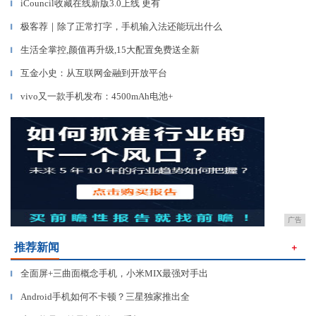
iCouncil收藏在线新版3.0上线 更有
▎
极客荐｜除了正常打字，手机输入法还能玩出什么
▎
生活全掌控,颜值再升级,15大配置免费送全新
▎
互金小史：从互联网金融到开放平台
▎
vivo又一款手机发布：4500mAh电池+
▎
广告
推荐新闻
＋
全面屏+三曲面概念手机，小米MIX最强对手出
▎
Android手机如何不卡顿？三星独家推出全
▎