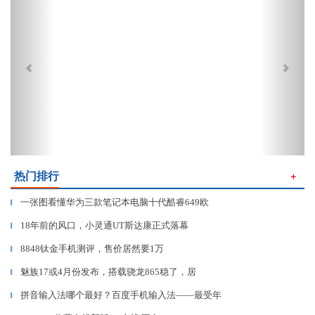
热门排行
＋
一张图看懂华为三款笔记本电脑十代酷睿649欧
▎
18年前的风口，小灵通UT斯达康正式落幕
▎
8848钛金手机测评，售价居然要1万
▎
魅族17或4月份发布，搭载骁龙865稳了，居
▎
拼音输入法哪个最好？百度手机输入法——最受年
▎