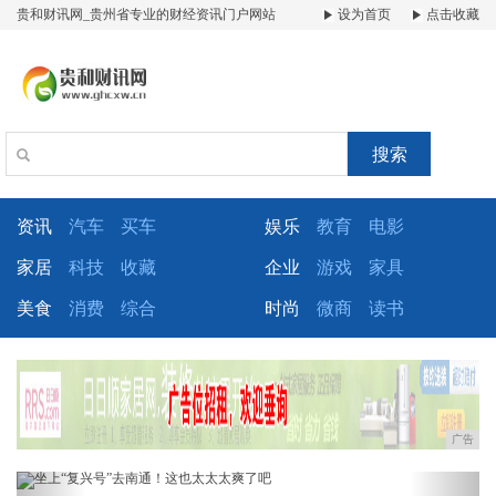
贵和财讯网_贵州省专业的财经资讯门户网站
设为首页
点击收藏
搜索
资讯
汽车
买车
娱乐
教育
电影
家居
科技
收藏
企业
游戏
家具
美食
消费
综合
时尚
微商
读书
广告
Previous
Next