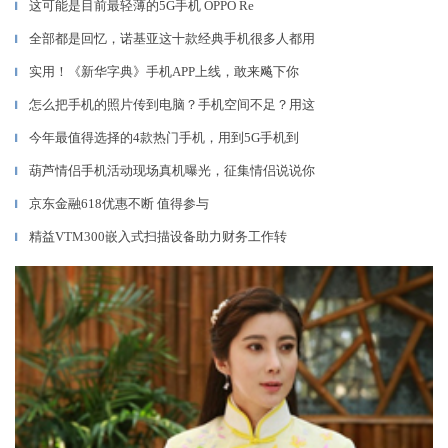
这可能是目前最轻薄的5G手机 OPPO Re
▎
全部都是回忆，诺基亚这十款经典手机很多人都用
▎
实用！《新华字典》手机APP上线，敢来飚下你
▎
怎么把手机的照片传到电脑？手机空间不足？用这
▎
今年最值得选择的4款热门手机，用到5G手机到
▎
葫芦情侣手机活动现场真机曝光，征集情侣说说你
▎
京东金融618优惠不断 值得参与
▎
精益VTM300嵌入式扫描设备助力财务工作转
▎