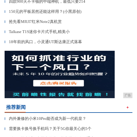
四款900天不卡顿的中端神机，最低只要214
▎
150元的平板居然还能这样用？(小黑原创)
▎
抢先看MIUI7红米Note2真机赏
▎
Talkase T1S迷你卡片式手机,精美小
▎
18年前的风口，小灵通UT斯达康正式落幕
▎
广告
推荐新闻
＋
内外兼修的小米10Pro能否成为新一代机皇？
▎
需要换卡换号换手机吗？关于5G你最关心的5个
▎