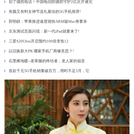
别了骚扰电话！中国电信防骚扰守护2亿次开通完
▎
有颜又有料女神节送礼最佳的5G手机推荐!
▎
郭明錤：苹果推进速度很快ARM版Mac将要杀
▎
京东测试页面闪现：新一代iPad就要来了!
▎
三星S20Ultra开启预约100倍变焦12
▎
以旧换新大PK 哪家手机厂商够意思？!
▎
石墨烯地暖--老寒腿的终结者，老人家的福音
▎
首款千元5G手机销量破百万，用时不足3月，它
▎