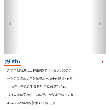
热门排行
＋
新零售创新发展工程未来5年计划投入100亿走
▎
一张图看懂华为三款笔记本电脑十代酷睿649欧
▎
1099元！号称杀手级新品 乐视超级手机1s
▎
乐视与迪信通签约，超级手机大举进军线下市场
▎
iCouncil收藏在线新版3.0上线 更有
▎