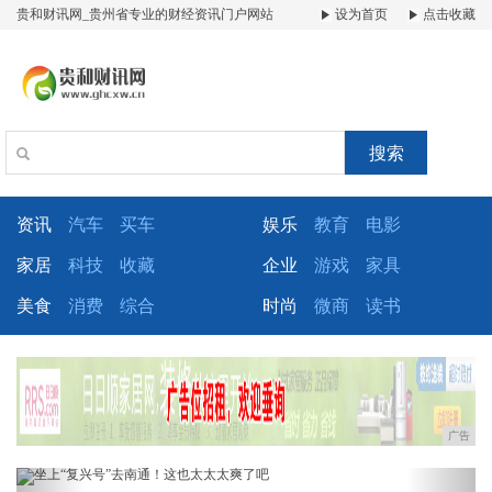
贵和财讯网_贵州省专业的财经资讯门户网站
设为首页
点击收藏
搜索
资讯
汽车
买车
娱乐
教育
电影
家居
科技
收藏
企业
游戏
家具
美食
消费
综合
时尚
微商
读书
广告
Previous
Next