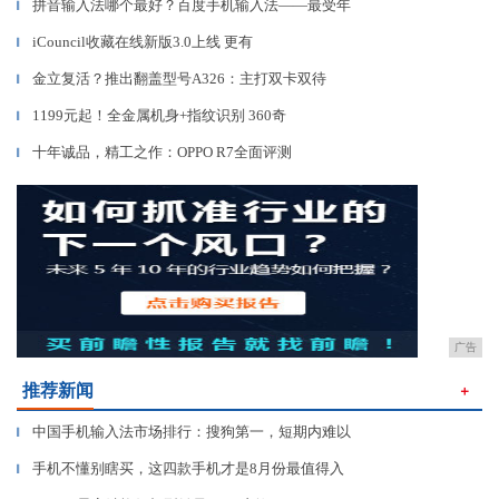
拼音输入法哪个最好？百度手机输入法——最受年
▎
iCouncil收藏在线新版3.0上线 更有
▎
金立复活？推出翻盖型号A326：主打双卡双待
▎
1199元起！全金属机身+指纹识别 360奇
▎
十年诚品，精工之作：OPPO R7全面评测
▎
广告
推荐新闻
＋
中国手机输入法市场排行：搜狗第一，短期内难以
▎
手机不懂别瞎买，这四款手机才是8月份最值得入
▎