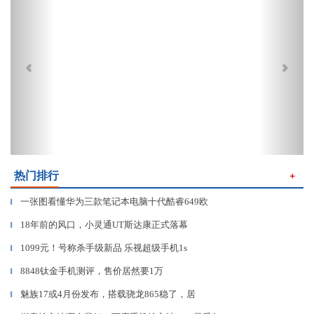
热门排行
＋
一张图看懂华为三款笔记本电脑十代酷睿649欧
▎
18年前的风口，小灵通UT斯达康正式落幕
▎
1099元！号称杀手级新品 乐视超级手机1s
▎
8848钛金手机测评，售价居然要1万
▎
魅族17或4月份发布，搭载骁龙865稳了，居
▎