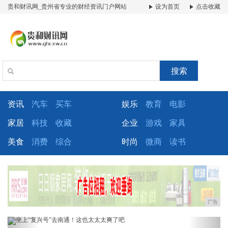
贵和财讯网_贵州省专业的财经资讯门户网站
设为首页
点击收藏
搜索
资讯
汽车
买车
娱乐
教育
电影
家居
科技
收藏
企业
游戏
家具
美食
消费
综合
时尚
微商
读书
广告
Previous
Next