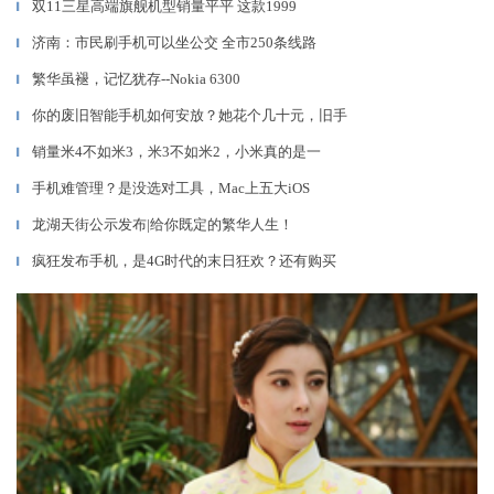
双11三星高端旗舰机型销量平平 这款1999
▎
济南：市民刷手机可以坐公交 全市250条线路
▎
繁华虽褪，记忆犹存--Nokia 6300
▎
你的废旧智能手机如何安放？她花个几十元，旧手
▎
销量米4不如米3，米3不如米2，小米真的是一
▎
手机难管理？是没选对工具，Mac上五大iOS
▎
龙湖天街公示发布|给你既定的繁华人生！
▎
疯狂发布手机，是4G时代的末日狂欢？还有购买
▎