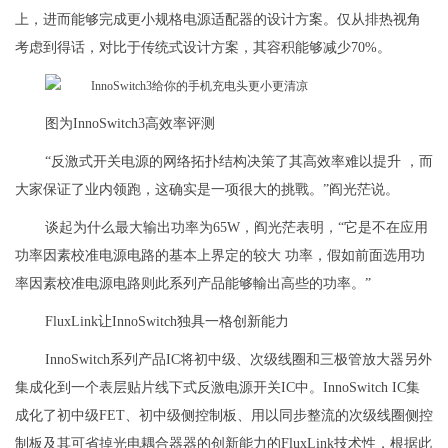
上，进而能够完成更小规格电源适配器的设计方案。仅从排热视角
考虑到得话，对比于传统式设计方案，其容积能够减少70%。
图为InnoSwitch3高效率评测
“反激式开关电源的网络拓扑结构决策了其高效率难以提升 ，而
大家保证了业内领跑，这确实是一项很大的挑戰。”阎光茫说。
谈起为什么最大输出功率为65W，阎光茫表明，“它是不在应用
功率因素校准电源电路的基本上界定的较大 功率，假如前面选用功
率因素校准电源电路则此系列产品能够輸出高些的功率。”
FluxLink让InnoSwitch独具一格创新能力
InnoSwitch系列产品IC将初中级、次级线圈和三极管放大器另外
集成化到一个表层贴片线下式反激电源开关IC中。InnoSwitch IC集
成化了初中级FET、初中级侧控制板、用以同步整流的次级线圈侧控
制板及其可省掉光电耦合器器的创新能力的FluxLink技术性，根据此