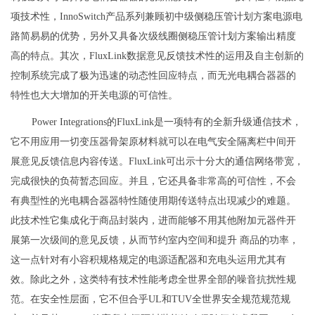
项技术性，InnoSwitch产品系列兼顾初中级侧稳压管计划方案电源电
路简易易的优势，另外又具备次级线圈侧稳压管计划方案输出精度
高的特点。其次，FluxLink数据意见反馈技术性的运用及自主创新的
控制系统完成了极为迅速的动态性回应特点，而无光电耦合器器的
特性也大大增加的开关电源的可信性。
Power Integrations的FluxLink是一项特有的全新升级通信技术，
它不用应用一切变压器骨架原材料就可以在电气安全隔离栏中间开
展意见反馈信息内容传送。FluxLink可出示十分大的通信网络带宽，
完成很快的负荷暂态回应。并且，它还具备非常高的可信性，不会
有典型性的光电耦合器器特性随使用期传送特点出現减少的难题。
此技术性它集成化于商品封裝内，进而能够不用其他附加元器件开
展第一次级间的意见反馈，从而节约室内空间和提升 商品的功率，
这一点针对有小容积规格规定的电源适配器和充电头运用尤其有
效。除此之外，这类特有技术性能考虑全世界全部的噪音抗扰性规
范。在安全性层面，它不但合乎UL和TUV全世界安全规范规范规