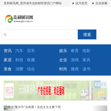
贵和财讯网_贵州省专业的财经资讯门户网站
设为首页
点击收藏
搜索
资讯
汽车
买车
娱乐
教育
电影
家居
科技
收藏
企业
游戏
家具
美食
消费
综合
时尚
微商
读书
广告
Previous
Next