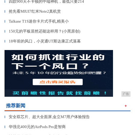
四款900天不卡顿的中端神机，最低只要214
▎
抢先看MIUI7红米Note2真机赏
▎
Talkase T1S迷你卡片式手机,精美小
▎
150元的平板居然还能这样用？(小黑原创)
▎
18年前的风口，小灵通UT斯达康正式落幕
▎
广告
推荐新闻
＋
安全双芯片、超大全面屏,金立M7用户体验报告
▎
华强北400元的AirPods Pro是智商
▎