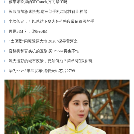
被苹果砍掉的3DTouch,方向错了吗
▎
长续航加急速快充,这三部手机堪称性价比神器
▎
尘埃落定，可以总结下华为各价格段最值得买的手
▎
再见SIM卡，你好eSIM
▎
“太保蓝”闪耀陇原大地 2020“探寻黄河之
▎
官翻机和官换机的区别,买iPhone再也不怕
▎
流光溢彩的城市夜景，要如何拍？简单6招教你玩
▎
华为nova8年底发布:搭载天玑芯片2799
▎