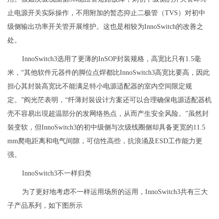
止电源开关实际操作，不用附加的暂态抑止二极管（TVS）对初中
级侧输出功率开关管开展维护。这也是相较为InnoSwitch的改善之
处。
InnoSwitch3选用了更薄的InSOP封装规格，高宽比只有1.5毫
米，“其他软件元器件的脚位点焊都比InnoSwitch3高宽比要高，因此
担心其封裝高宽比不能满足特小电源适配器的室内空间限定规
定。”阎光茫表明，“纤薄封裝设计方案还可以合理确保电源适配器机
壳不容易出現超温部分的发网络热点，从而产生安全风险。”虽然封
裝变软，但InnoSwitch3的初中级侧与次级线圈侧却具备更宽的11.5
mm爬电距离和电气间隙，可信性高些，抗浪涌及ESD工作能力更
强。
InnoSwitch3不一样归类
为了更好地考虑不一样运用场所的运用，InnoSwitch3共有三大
子产品系列，如下图所示