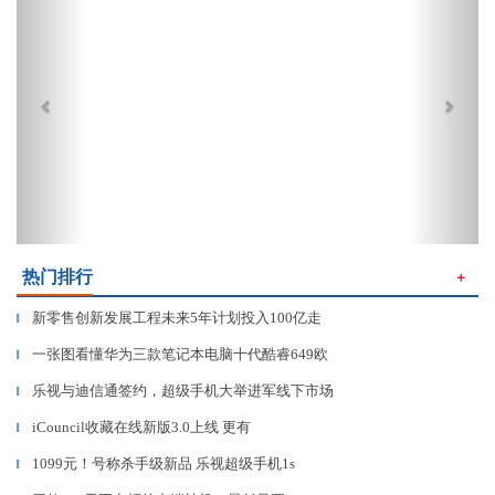
热门排行
＋
新零售创新发展工程未来5年计划投入100亿走
▎
一张图看懂华为三款笔记本电脑十代酷睿649欧
▎
乐视与迪信通签约，超级手机大举进军线下市场
▎
iCouncil收藏在线新版3.0上线 更有
▎
1099元！号称杀手级新品 乐视超级手机1s
▎