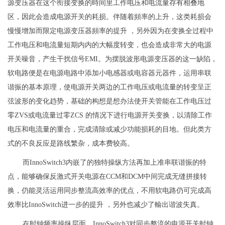
源变压器在这个衔接变换的時间里工作电压和电流量存有相叠地
区，因此会造成电源开关的耗损。伴随着頻率的上升，这类耗损会
慢慢增加而限定电源变压器頻率的提升 ，另外因为在变换全过程中
工作电压和电流量短期内内的大幅度转变，也会造成非常大的电源
开关噪音，产生干扰信号EMI。为摆脱波形电源变压器的这一缺陷，
软电路便是在电源电路中添加小电感器或电容器元器件，运用串联
谐振的基本原理，使电源开关两边的工作电压或电流量的转变呈正
弦波形的变化趋势，基础的构想是想办法使开关管能在工作电压过
零ZVS或电流量过零ZCS 的情况下进行电源开关变换，以清除工作
电压和电流量的重合，完成清除或减少功能损耗的目地。但此类方
式的不良反应是路线繁杂，成本费较高。
而InnoSwitch3内嵌了的独特操纵方法再加上准串联谐振的特
点，能够确保反激式开关电源在CCM和DCM中间完成无缝拼接转
换，仍能灵活运用同步整流高效率的优点，不用软电路仍可完成高
效率比InnoSwitch进一步的提升 ，另外也减少了輸出谐波失真。
在时钟频率操纵层面，InnoSwitch3对同步整流的电源开关时钟