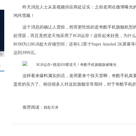
昨天消息人士从某视频供应商处证实：之前老周在微博曝光
鸿祎雪藏！
这个消息的确让人震惊，然而更吃惊的是奇酷手机旗舰机型的
处理器，而且竟然逆天地采用了8GB运存！这听起来好悬，为什么不
ROM为128GB超大存储空间；还有6.2英寸Super Amoled
达到3999元。
告
＋
这样看来爆料属实的话，老周要来个惊天雷啊，奇酷手机真
盖世的实力了。相信很多人对这款旗舰非常期待，对于奇酷手机
推荐阅读：
精彩天津