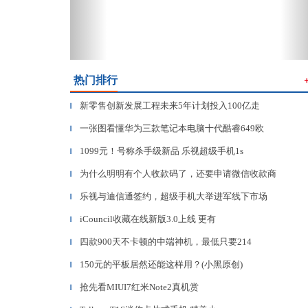
热门排行
新零售创新发展工程未来5年计划投入100亿走
▎
一张图看懂华为三款笔记本电脑十代酷睿649欧
▎
1099元！号称杀手级新品 乐视超级手机1s
▎
为什么明明有个人收款码了，还要申请微信收款商
▎
乐视与迪信通签约，超级手机大举进军线下市场
▎
iCouncil收藏在线新版3.0上线 更有
▎
四款900天不卡顿的中端神机，最低只要214
▎
150元的平板居然还能这样用？(小黑原创)
▎
抢先看MIUI7红米Note2真机赏
▎