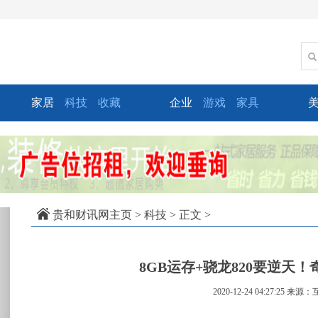
家居
科技
收藏
企业
游戏
家具
xt
贵和财讯网主页
>
科技
> 正文 >
8GB运存+骁龙820要逆天
2020-12-24 04:27:25
来源：