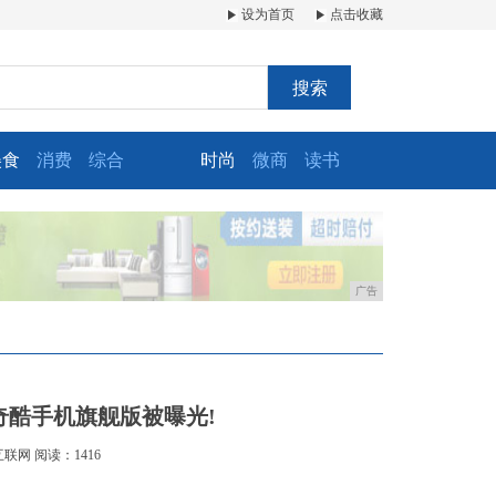
设为首页
点击收藏
搜索
美食
消费
综合
时尚
微商
读书
广告
！奇酷手机旗舰版被曝光!
互联网
阅读：1416