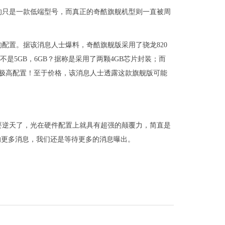
的只是一款低端型号，而真正的奇酷旗舰机型则一直被周
配置。据该消息人士爆料，奇酷旗舰版采用了骁龙820
是5GB，6GB？据称是采用了两颗4GB芯片封装；而
 2K屏幕等极高配置！至于价格，该消息人士透露这款旗舰版可能
要逆天了，光在硬件配置上就具有超强的颠覆力，简直是
的更多消息，我们还是等待更多的消息曝出。