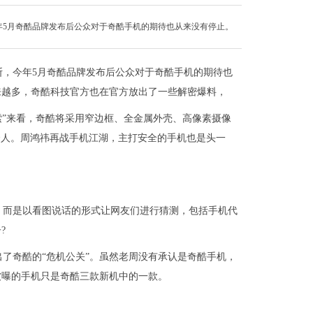
年5月奇酷品牌发布后公众对于奇酷手机的期待也从来没有停止。
断，今年5月奇酷品牌发布后公众对于奇酷手机的期待也
来越多，奇酷科技官方也在官方放出了一些解密爆料，
索”来看，奇酷将采用窄边框、全金属外壳、高像素摄像
诱人。周鸿祎再战手机江湖，主打安全的手机也是头一
，而是以看图说话的形式让网友们进行猜测，包括手机代
?
了奇酷的“危机公关”。虽然老周没有承认是奇酷手机，
被曝的手机只是奇酷三款新机中的一款。